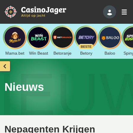
BESTE
Mama.bet
Win Beast
Betoranje
Betory
Baloo
Spin
IEU
Nieuws
Nepagenten Krijgen