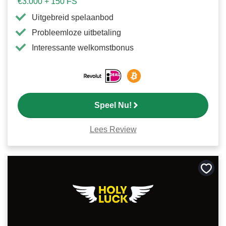
€3.000 + 150 FS
Uitgebreid spelaanbod
Probleemloze uitbetaling
Interessante welkomstbonus
Speel Nu!
Lees Review
Bewa
als
favori