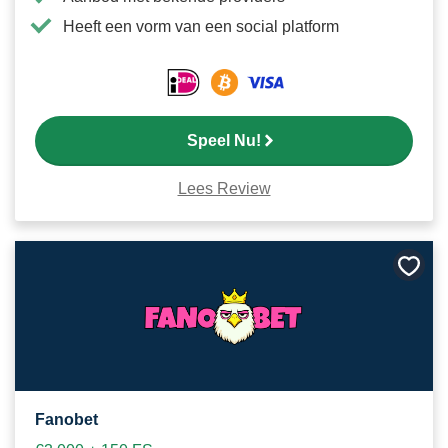
Heeft een vorm van een social platform
Speel Nu!
Lees Review
Bewa
als
favori
Fanobet