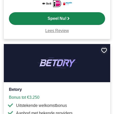
Speel Nu!
Lees Review
Bewa
als
favori
Betory
Bonus tot €3.250
Uitstekende welkomstbonus
Aanbod met bekende providers