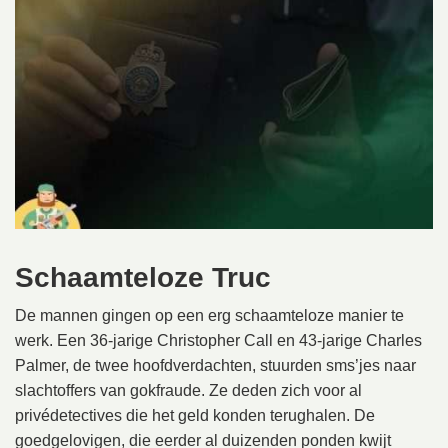
Schaamteloze Truc
De mannen gingen op een erg schaamteloze manier te
werk. Een 36-jarige Christopher Call en 43-jarige Charles
Palmer, de twee hoofdverdachten, stuurden sms’jes naar
slachtoffers van gokfraude. Ze deden zich voor al
privédetectives die het geld konden terughalen. De
goedgelovigen, die eerder al duizenden ponden kwijt