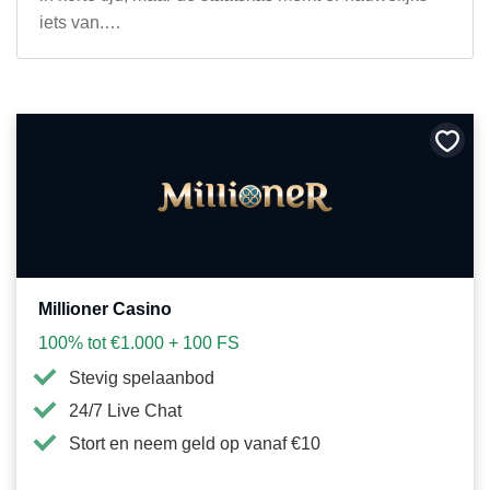
iets van.…
Bewa
als
favori
Millioner Casino
100% tot €1.000 + 100 FS
Stevig spelaanbod
24/7 Live Chat
Stort en neem geld op vanaf €10