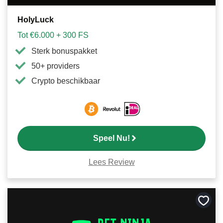
HolyLuck
Tot €6.000 + 300 FS
Sterk bonuspakket
50+ providers
Crypto beschikbaar
Speel Nu!
Lees Review
Bewa
als
favori