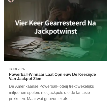
04-08-2026
Powerball-Winnaar Laat Opnieuw De Keerzijde
Van Jackpot Zien
De Amerikaanse Powerball-loterij trekt wekelijks
miljoenen spelers met jackpots die de fantasie
prikkelen. Maar wat gebeurt er als…