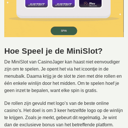
Hoe Speel je de MiniSlot?
De MiniSlot van CasinoJager kan haast niet eenvoudiger
zijn om te spelen. Je opent het via het icoontje in de
menubalk. Daarna krijg je de slot te zien met drie rollen en
één enkele winlijn door het midden. Om te spelen hoef je
geen inzet te bepalen, want elke spin is gratis.
De rollen zijn gevuld met logo’s van de beste online
casino’s. Het doel is om 3 keer hetzelfde logo op de winlijn
te krijgen. Zoals je merkt, gebeurt dit regelmatig. Je wint
dan de exclusieve bonus van het betreffende platform.