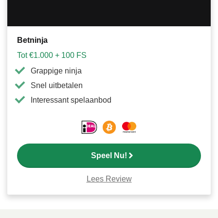
Betninja
Tot €1.000 + 100 FS
Grappige ninja
Snel uitbetalen
Interessant spelaanbod
Speel Nu!
Lees Review