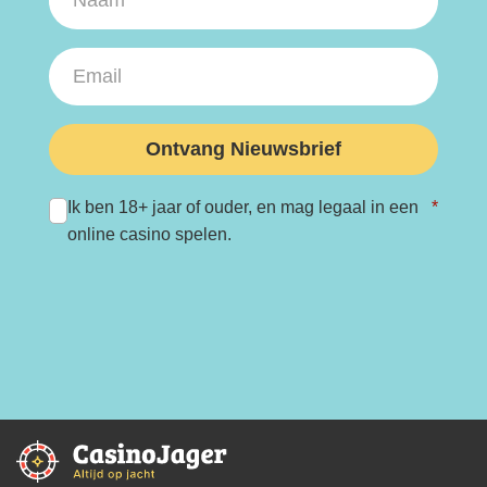
Ontvang Nieuwsbrief
Ik ben 18+ jaar of ouder, en mag legaal in een
*
online casino spelen.