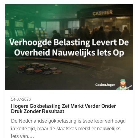
14-07-2026
Hogere Gokbelasting Zet Markt Verder Onder
Druk Zonder Resultaat
De Nederlandse gokbelasting is twee keer verhoogd
in korte tijd, maar de staatskas merkt er nauwelijks
iets van.…