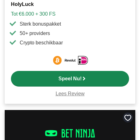
HolyLuck
Tot €6.000 + 300 FS
Sterk bonuspakket
50+ providers
Crypto beschikbaar
Speel Nu!
Lees Review
Bewa
als
favori