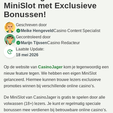
MiniSlot met Exclusieve
Bonussen!
Geschreven door
Meike Hengeveld
Casino Content Specialist
Gecontroleerd door
Marijn Tijssen
Casino Redacteur
Laatste Update:
18 mei 2026
Op de website van
CasinoJager
kom je tegenwoordig een
nieuw feature tegen. We hebben een eigen MiniSlot
gelanceerd. Hiermee kunnen trouwe lezers exclusieve
promoties winnen bij verschillende online casino’s.
De MiniSlot van CasinoJager is gratis te spelen door alle
volwassen (18+) lezers. Je kunt er regelmatig speciale
bonussen mee verdienen bij betrouwbare online casino’s.