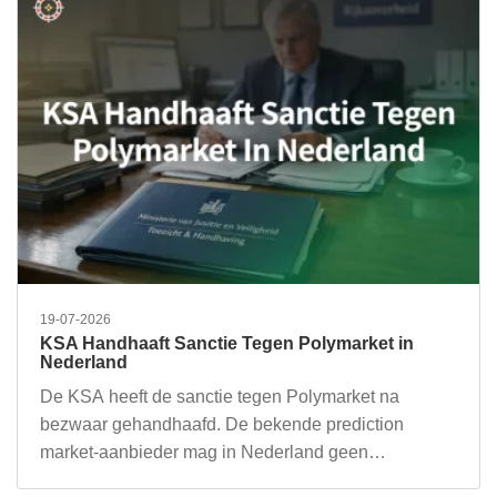
19-07-2026
KSA Handhaaft Sanctie Tegen Polymarket in
Nederland
De KSA heeft de sanctie tegen Polymarket na
bezwaar gehandhaafd. De bekende prediction
market-aanbieder mag in Nederland geen…