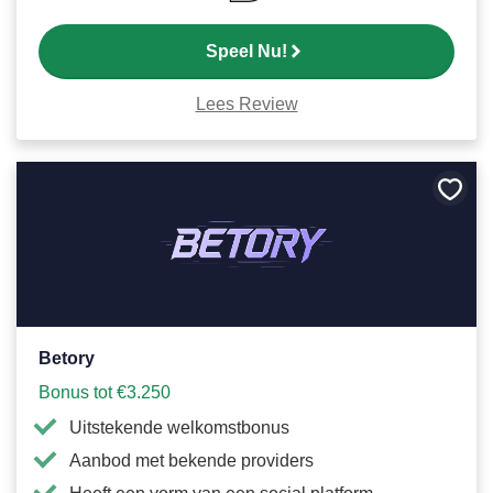
Speel Nu!
Lees Review
Bewa
als
favori
Betory
Bonus tot €3.250
Uitstekende welkomstbonus
Aanbod met bekende providers