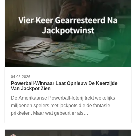
04-08-2026
Powerball-Winnaar Laat Opnieuw De Keerzijde
Van Jackpot Zien
De Amerikaanse Powerball-loterij trekt wekelijks
miljoenen spelers met jackpots die de fantasie
prikkelen. Maar wat gebeurt er als…