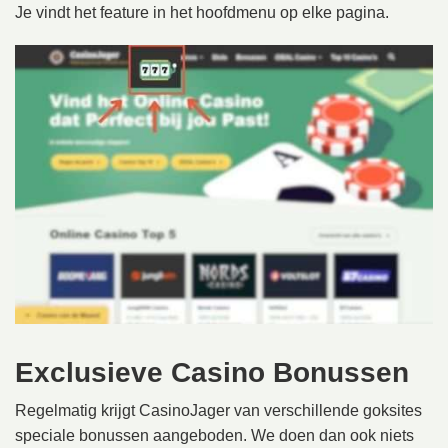
Je vindt het feature in het hoofdmenu op elke pagina.
Exclusieve Casino Bonussen
Regelmatig krijgt CasinoJager van verschillende goksites
speciale bonussen aangeboden. We doen dan ook niets