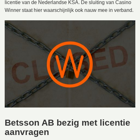
licentie van de Nederlandse KSA. De sluiting van Casino
Winner staat hier waarschijnlijk ook nauw mee in verband.
Betsson AB bezig met licentie
aanvragen