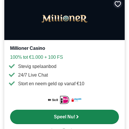
Bewa
als
favori
Millioner Casino
100% tot €1.000 + 100 FS
Stevig spelaanbod
24/7 Live Chat
Stort en neem geld op vanaf €10
Speel Nu!