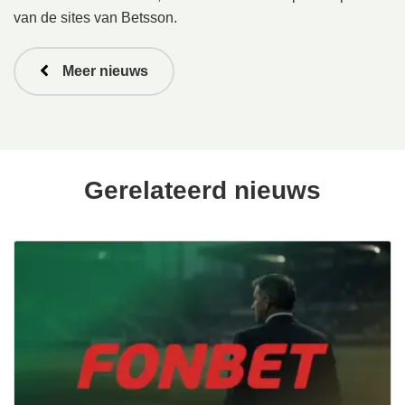
van de sites van Betsson.
Meer nieuws
Gerelateerd nieuws