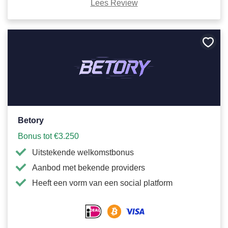
Lees Review
Bewa
als
favori
Betory
Bonus tot €3.250
Uitstekende welkomstbonus
Aanbod met bekende providers
Heeft een vorm van een social platform