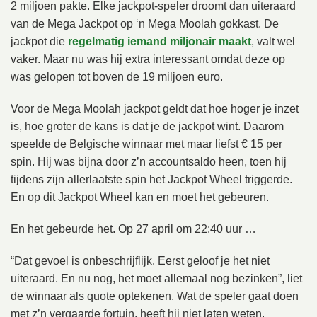
2 miljoen pakte. Elke jackpot-speler droomt dan uiteraard
van de Mega Jackpot op ‘n Mega Moolah gokkast. De
jackpot die
regelmatig iemand miljonair maakt
, valt wel
vaker. Maar nu was hij extra interessant omdat deze op
was gelopen tot boven de 19 miljoen euro.
Voor de Mega Moolah jackpot geldt dat hoe hoger je inzet
is, hoe groter de kans is dat je de jackpot wint. Daarom
speelde de Belgische winnaar met maar liefst € 15 per
spin. Hij was bijna door z’n accountsaldo heen, toen hij
tijdens zijn allerlaatste spin het Jackpot Wheel triggerde.
En op dit Jackpot Wheel kan en moet het gebeuren.
En het gebeurde het. Op 27 april om 22:40 uur …
“Dat gevoel is onbeschrijflijk. Eerst geloof je het niet
uiteraard. En nu nog, het moet allemaal nog bezinken”, liet
de winnaar als quote optekenen. Wat de speler gaat doen
met z’n vergaarde fortuin, heeft hij niet laten weten.