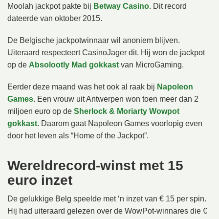
Moolah jackpot pakte bij
Betway Casino
. Dit record
dateerde van oktober 2015.
De Belgische jackpotwinnaar wil anoniem blijven.
Uiteraard respecteert CasinoJager dit. Hij won de jackpot
op de
Absolootly Mad gokkast
van MicroGaming.
Eerder deze maand was het ook al raak bij
Napoleon
Games
. Een vrouw uit Antwerpen won toen meer dan 2
miljoen euro op de
Sherlock & Moriarty Wowpot
gokkast
. Daarom gaat Napoleon Games voorlopig even
door het leven als “Home of the Jackpot”.
Wereldrecord-winst met 15
euro inzet
De gelukkige Belg speelde met ‘n inzet van € 15 per spin.
Hij had uiteraard gelezen over de WowPot-winnares die €