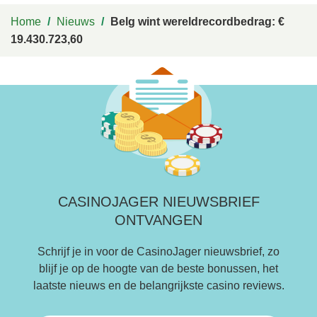
Home
/
Nieuws
/
Belg wint wereldrecordbedrag: €
19.430.723,60
CASINOJAGER NIEUWSBRIEF
ONTVANGEN
Schrijf je in voor de CasinoJager nieuwsbrief, zo
blijf je op de hoogte van de beste bonussen, het
laatste nieuws en de belangrijkste casino reviews.