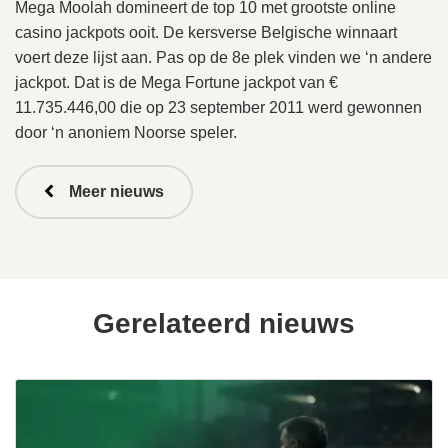
Mega Moolah domineert de top 10 met grootste online
casino jackpots ooit. De kersverse Belgische winnaart
voert deze lijst aan. Pas op de 8e plek vinden we ‘n andere
jackpot. Dat is de Mega Fortune jackpot van €
11.735.446,00 die op 23 september 2011 werd gewonnen
door ‘n anoniem Noorse speler.
Meer nieuws
Gerelateerd nieuws