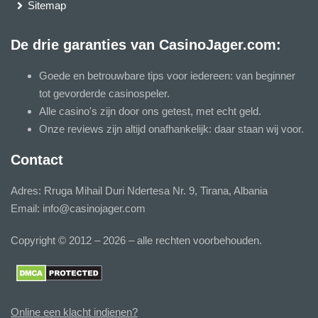
Sitemap
De drie garanties van CasinoJager.com:
Goede en betrouwbare tips voor iedereen: van beginner
tot gevorderde casinospeler.
Alle casino's zijn door ons getest, met echt geld.
Onze reviews zijn altijd onafhankelijk: daar staan wij voor.
Contact
Adres: Rruga Mihail Duri Ndertesa Nr. 9, Tirana, Albania
Email:
info@casinojager.com
Copyright © 2012 – 2026 – alle rechten voorbehouden.
Online een klacht indienen?