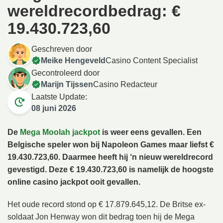
wereldrecordbedrag: €
19.430.723,60
Geschreven door
Meike Hengeveld
Casino Content Specialist
Gecontroleerd door
Marijn Tijssen
Casino Redacteur
Laatste Update:
08 juni 2026
De
Mega Moolah jackpot
is weer eens gevallen. Een
Belgische speler won bij Napoleon Games maar liefst €
19.430.723,60. Daarmee heeft hij ‘n nieuw wereldrecord
gevestigd. Deze € 19.430.723,60 is namelijk de hoogste
online casino jackpot ooit gevallen.
Het oude record stond op € 17.879.645,12. De Britse ex-
soldaat Jon Henway won dit bedrag toen hij de Mega