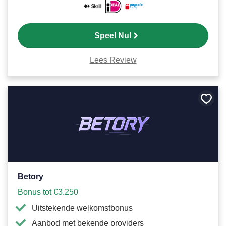
Speel Nu!
Lees Review
Bewa
als
favori
Betory
Bonus tot €3.250
Uitstekende welkomstbonus
Aanbod met bekende providers