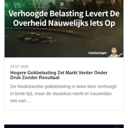
14-07-2026
Hogere Gokbelasting Zet Markt Verder Onder
Druk Zonder Resultaat
De Nederlandse gokbelasting is twee keer verhoogd
in korte tijd, maar de staatskas merkt er nauwelijks
iets van.…