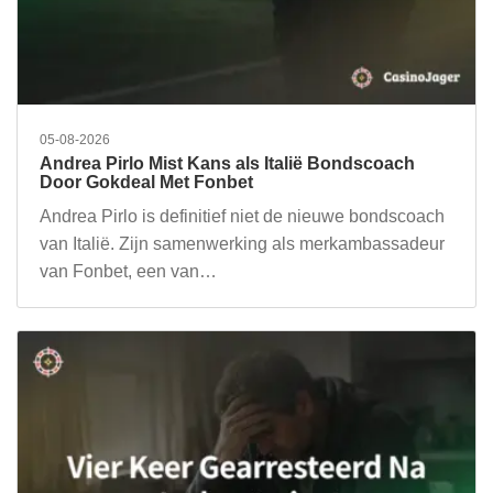
05-08-2026
Andrea Pirlo Mist Kans als Italië Bondscoach
Door Gokdeal Met Fonbet
Andrea Pirlo is definitief niet de nieuwe bondscoach
van Italië. Zijn samenwerking als merkambassadeur
van Fonbet, een van…