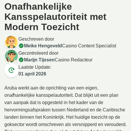
Onafhankelijke
Kansspelautoriteit met
Modern Toezicht
Geschreven door
Meike Hengeveld
Casino Content Specialist
Gecontroleerd door
Marijn Tijssen
Casino Redacteur
Laatste Update:
01 april 2026
Aruba werkt aan de oprichting van een eigen,
onafhankelijke kansspelautoriteit. Dat blijkt uit een plan
van aanpak dat is opgesteld in het kader van de
hervormingsafspraken tussen Nederland en de Caribische
landen binnen het Koninkrijk. Het huidige toezicht op de
goksector wordt omschreven als versnipperd en verouderd.