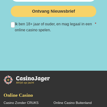
Ontvang Nieuwsbrief
Ik ben 18+ jaar of ouder, en mag legaal in een
*
online casino spelen.
Online Casino
Casino Zonder CRUKS
Online Casino Buitenland