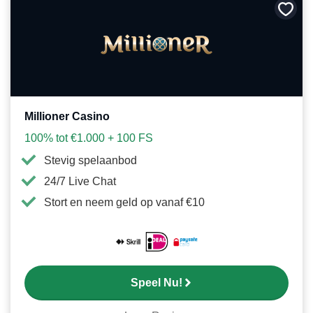
Bewa
als
favori
Millioner Casino
100% tot €1.000 + 100 FS
Stevig spelaanbod
24/7 Live Chat
Stort en neem geld op vanaf €10
Speel Nu!