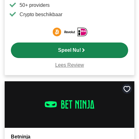
50+ providers
Crypto beschikbaar
Speel Nu!
Lees Review
Bewa
als
favori
Betninja