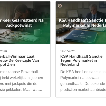
-2026
19-07-2026
rball-Winnaar Laat
KSA Handhaaft Sanctie
euw De Keerzijde Van
Tegen Polymarket in
pot Zien
Nederland
merikaanse Powerball-
De KSA heeft de sanctie t
ij trekt wekelijks miljoenen
Polymarket na bezwaar
ers met jackpots die de
gehandhaafd. De bekende
asie prikkelen. Maar wat
prediction market-aanbiede
urt er als…
mag in Nederland geen…