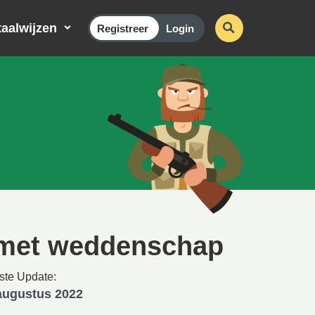
aalwijzen
Registreer
Login
r met weddenschap
ste Update:
augustus 2022