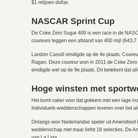
$1 miljoen dollar.
NASCAR Sprint Cup
De Coke Zero Sugar 400 is een race in de NAS
coureurs leggen een afstand van 400 mijl (643,7
Landon Cassill eindigde op de 4e plaats. Coureu
Ragan. Deze coureur won in 2011 de Coke Zero Sug
eindigde wel op de 9e plaats. Dit betekent dat al
Hoge winsten met sport
Het komt vaker voor dat gokkers met een lage i
Individuele weddenschappen leveren over het a
Onlangs won Nederlandse speler uit Amersfoort 
weddenschap met maar liefst 18 selecties. De A
van La Liga.