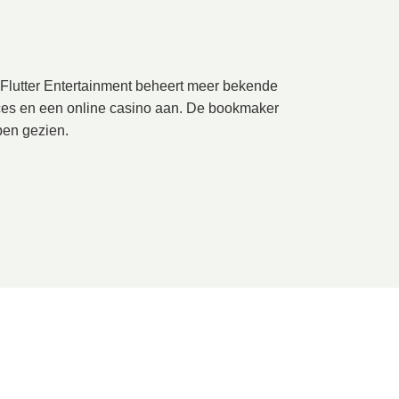
. Flutter Entertainment beheert meer bekende
ces en een online casino aan. De bookmaker
ben gezien.