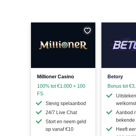
Bewaar
als
favoriet
Millioner Casino
Betory
100% tot €1.000 + 100
Bonus tot €3
FS
Uitsteke
Stevig spelaanbod
welkoms
24/7 Live Chat
Aanbod 
bekende 
Stort en neem geld
op vanaf €10
Heeft ee