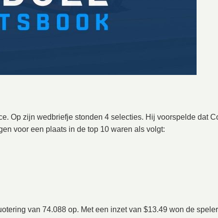
ce. Op zijn wedbriefje stonden 4 selecties. Hij voorspelde dat
en voor een plaats in de top 10 waren als volgt:
ing van 74.088 op. Met een inzet van $13.49 won de speler in 