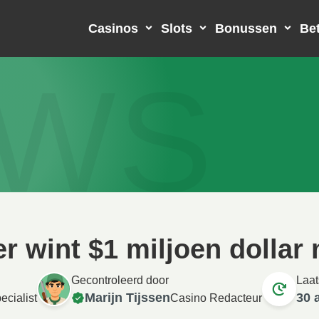
Casinos
Slots
Bonussen
Bet
UWS
r wint $1 miljoen dolla
Gecontroleerd door
Laat
Marijn Tijssen
30 
ecialist
Casino Redacteur