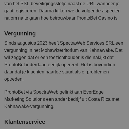
van het SSL-beveiligingsslotje naast de URL wanneer je
gaat registreren. Daarna kijken we de volgende aspecten
na om na te gaan hoe betrouwbaar ProntoBet Casino is.
Vergunning
Sinds augustus 2023 heeft SpectraWeb Services SRL een
vergunning in het Mohawkterritorium van Kahnawake. Dat
wil zeggen dat er een toezichthouder is die nakijkt dat
ProntoBet inderdaad eerlijk opereert. Het is bovendien
daar dat je klachten naartoe stuurt als er problemen
optreden.
ProntoBet via SpectraWeb gelinkt aan EverEdge
Marketing Solutions een ander bedrijf uit Costa Rica met
Kahnawake-vergunning.
Klantenservice