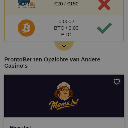
€20 / €150
0,0002
BTC / 0,03
BTC
ProntoBet ten Opzichte van Andere
Casino’s
Bewa
als
favori
Mama.bet