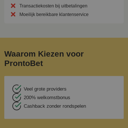
Transactiekosten bij uitbetalingen
Moeilijk bereikbare klantenservice
Waarom Kiezen voor
ProntoBet
Veel grote providers
200% welkomstbonus
Cashback zonder rondspelen