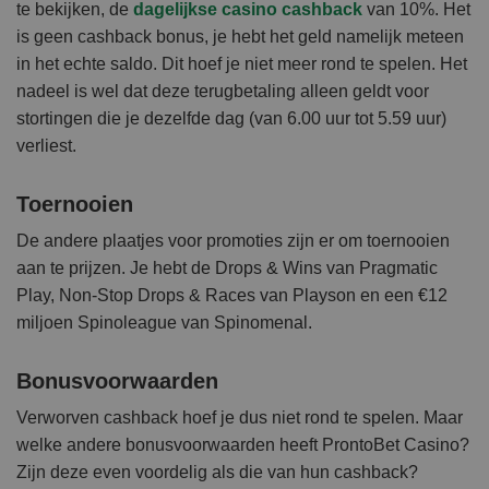
te bekijken, de
dagelijkse casino cashback
van 10%. Het
is geen cashback bonus, je hebt het geld namelijk meteen
in het echte saldo. Dit hoef je niet meer rond te spelen. Het
nadeel is wel dat deze terugbetaling alleen geldt voor
stortingen die je dezelfde dag (van 6.00 uur tot 5.59 uur)
verliest.
Toernooien
De andere plaatjes voor promoties zijn er om toernooien
aan te prijzen. Je hebt de Drops & Wins van Pragmatic
Play, Non-Stop Drops & Races van Playson en een €12
miljoen Spinoleague van Spinomenal.
Bonusvoorwaarden
Verworven cashback hoef je dus niet rond te spelen. Maar
welke andere bonusvoorwaarden heeft ProntoBet Casino?
Zijn deze even voordelig als die van hun cashback?