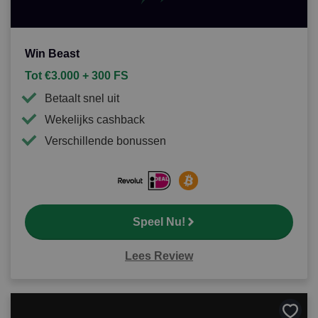
Win Beast
Tot €3.000 + 300 FS
Betaalt snel uit
Wekelijks cashback
Verschillende bonussen
Speel Nu!
Lees Review
Bewa