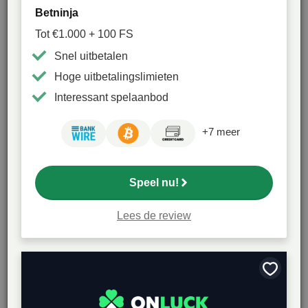
Laatste Update:
Betninja
22 juni 2026
Tot €1.000 + 100 FS
Over ProntoBet…
Snel uitbetalen
Hoge uitbetalingslimieten
ProntoBet klinkt als een Italiaanse goksite, in werkelijkheid
Interessant spelaanbod
is het een online casino met een Kahnawake-licentie. Ze
zijn actief sinds 2023 en uitgebaat door SpectraWeb
+7 meer
Services SRL. CasinoJager herkende het design meteen,
en niet zonder reden: het platform hoort bij dezelfde club
als
Punterz
, Dynabet, Trivelabet en
Jaa Bet Casino
.
Speel nu!
Niet alleen het uiterlijk voelt vertrouwd aan. Ook de formule
Lees de review
is ondertussen een klassieker: een 200% welkomstbonus,
dagelijkse cashback en een spelaanbod dat breed genoeg
is om je goed bezig te houden. Je vindt er titels van ruim 30
providers, waaronder
Play’n GO
, Relax Gaming,
Bewaar
als
Novomatic en Hacksaw Gaming.
favoriet