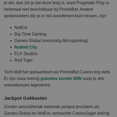
je die, dan zie je dat deze leeg is, want Pragmatic Play is
helemaal niet beschikbaar bij ProntoBet. Andere
spelproviders die je in het assortiment kunt missen, zijn:
NetEnt
Big Time Gaming
Games Global (voormalig Microgaming)
Nolimit City
ELK Studios
Red Tiger
Toch blijft het spelaanbod van ProntoBet Casino erg sterk.
Er zijn maar weinig
goksites zonder iDIN
waar je alle
ontwikkelaars tegenkomt.
Jackpot Gokkasten
Zonder verschillende bekende jackpot providers als
Games Global en NetEnt, verwachte CasinoJager weinig