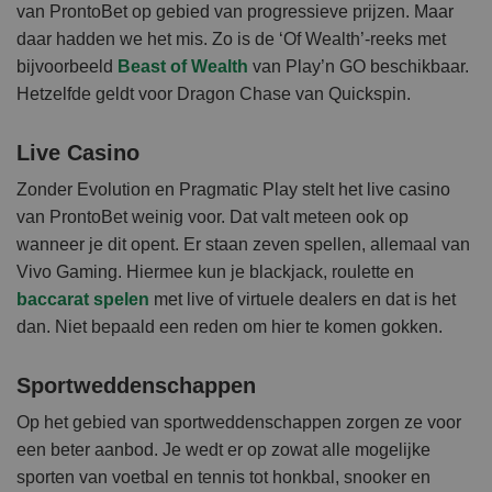
van ProntoBet op gebied van progressieve prijzen. Maar
daar hadden we het mis. Zo is de ‘Of Wealth’-reeks met
bijvoorbeeld
Beast of Wealth
van Play’n GO beschikbaar.
Hetzelfde geldt voor Dragon Chase van Quickspin.
Live Casino
Zonder Evolution en Pragmatic Play stelt het live casino
van ProntoBet weinig voor. Dat valt meteen ook op
wanneer je dit opent. Er staan zeven spellen, allemaal van
Vivo Gaming. Hiermee kun je blackjack, roulette en
baccarat spelen
met live of virtuele dealers en dat is het
dan. Niet bepaald een reden om hier te komen gokken.
Sportweddenschappen
Op het gebied van sportweddenschappen zorgen ze voor
een beter aanbod. Je wedt er op zowat alle mogelijke
sporten van voetbal en tennis tot honkbal, snooker en