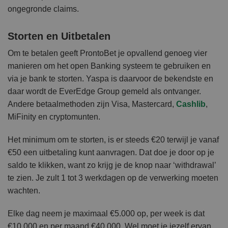
ongegronde claims.
Storten en Uitbetalen
Om te betalen geeft ProntoBet je opvallend genoeg vier
manieren om het open Banking systeem te gebruiken en
via je bank te storten. Yaspa is daarvoor de bekendste en
daar wordt de EverEdge Group gemeld als ontvanger.
Andere betaalmethoden zijn Visa, Mastercard,
Cashlib
,
MiFinity en cryptomunten.
Het minimum om te storten, is er steeds €20 terwijl je vanaf
€50 een uitbetaling kunt aanvragen. Dat doe je door op je
saldo te klikken, want zo krijg je de knop naar ‘withdrawal’
te zien. Je zult 1 tot 3 werkdagen op de verwerking moeten
wachten.
Elke dag neem je maximaal €5.000 op, per week is dat
€10.000 en per maand €40.000. Wel moet je jezelf ervan