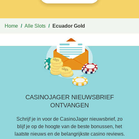
Home
/
Alle Slots
/
Ecuador Gold
CASINOJAGER NIEUWSBRIEF
ONTVANGEN
Schrijf je in voor de CasinoJager nieuwsbrief, zo
blijf je op de hoogte van de beste bonussen, het
laatste nieuws en de belangrijkste casino reviews.