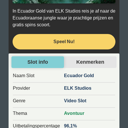
In Ecuador Gold van ELK Studios reis je af naar de
Ecuadoraanse jungle waar je prachtige prijzen en
gratis spins scoort.
Speel Nu!
Slot info
Kenmerken
Reels
6
Naam Slot
Ecuador Gold
Autoplay
Ja
Bonus Spel
Ja
Provider
ELK Studios
Free Spins
25
Progressieve Jackpot
Nee
Genre
Video Slot
Multipliers
Nee
Wilds
Ja
Thema
Avontuur
Uitbetalingspercentage
96,1%