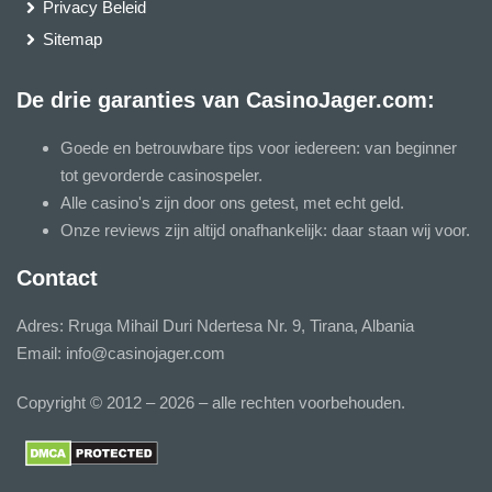
Privacy Beleid
Sitemap
De drie garanties van CasinoJager.com:
Goede en betrouwbare tips voor iedereen: van beginner
tot gevorderde casinospeler.
Alle casino's zijn door ons getest, met echt geld.
Onze reviews zijn altijd onafhankelijk: daar staan wij voor.
Contact
Adres: Rruga Mihail Duri Ndertesa Nr. 9, Tirana, Albania
Email:
info@casinojager.com
Copyright © 2012 – 2026 – alle rechten voorbehouden.