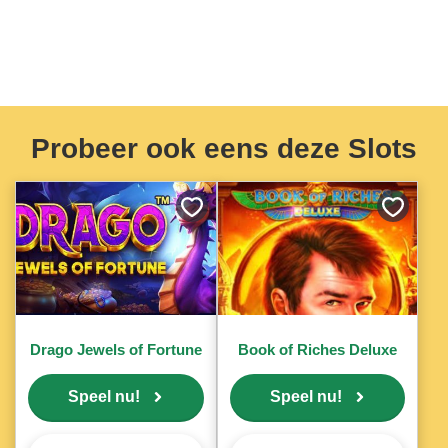
Probeer ook eens deze Slots
Bewaar
Bewaar
als
als
favoriet
favoriet
Drago Jewels of Fortune
Book of Riches Deluxe
Speel nu!
Speel nu!