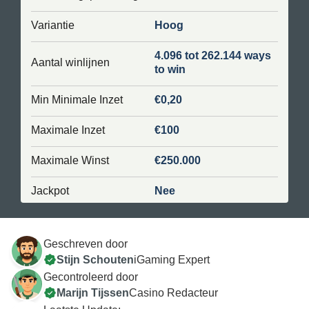
Variantie
Hoog
4.096 tot 262.144 ways
Aantal winlijnen
to win
Min Minimale Inzet
€0,20
Maximale Inzet
€100
Maximale Winst
€250.000
Jackpot
Nee
Geschreven door
Stijn Schouten
iGaming Expert
Gecontroleerd door
Marijn Tijssen
Casino Redacteur