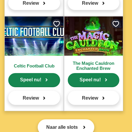
Review
Review
Bewaar
Bewaar
als
als
favoriet
favoriet
The Magic Cauldron
Celtic Football Club
Enchanted Brew
Speel nu!
Speel nu!
Review
Review
Naar alle slots