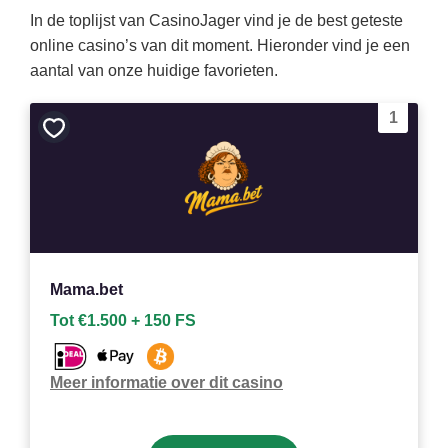
In de toplijst van CasinoJager vind je de best geteste
online casino’s van dit moment. Hieronder vind je een
aantal van onze huidige favorieten.
1
Bewaar
als
favoriet
Mama.bet
Tot €1.500 + 150 FS
Meer informatie over dit casino