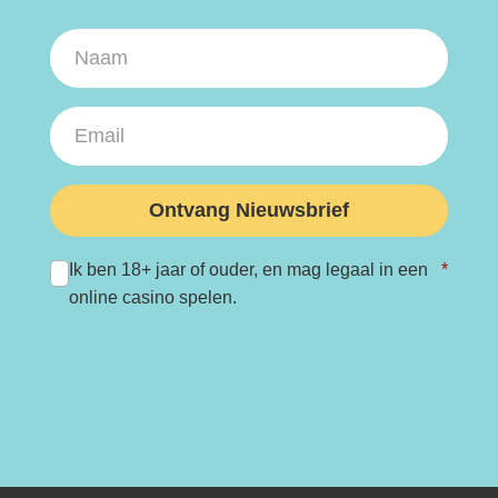
Ontvang Nieuwsbrief
Ik ben 18+ jaar of ouder, en mag legaal in een
*
online casino spelen.