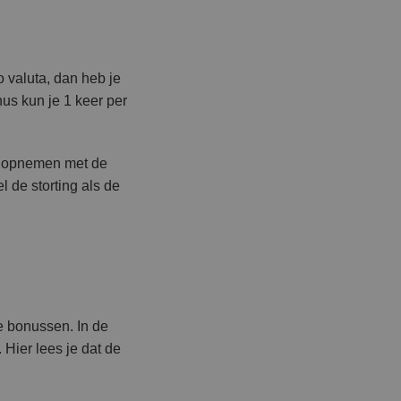
 valuta, dan heb je
us kun je 1 keer per
ct opnemen met de
de storting als de
e bonussen. In de
ier lees je dat de