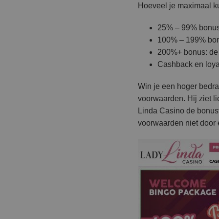
Hoeveel je maximaal kun
25% – 99% bonus: 
100% – 199% bonu
200%+ bonus: de m
Cashback en loya
Win je een hoger bedra
voorwaarden. Hij ziet 
Linda Casino de bonusv
voorwaarden niet door 