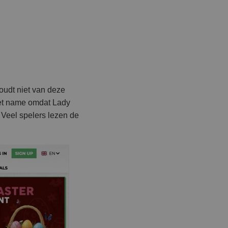
oudt niet van deze
Met name omdat Lady
Veel spelers lezen de