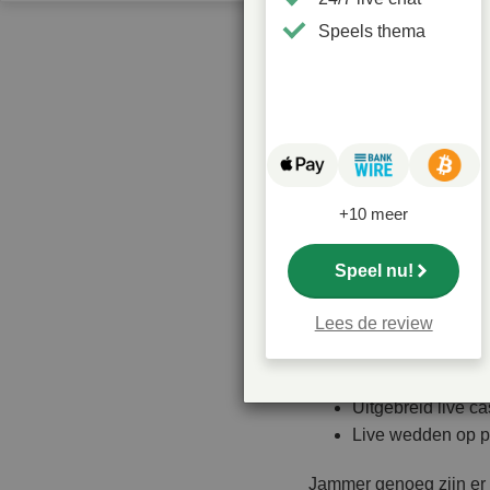
Speels thema
Geschreven doo
Marijn Tijs
Over Lady 
+10 meer
Lady Linda Casino is ee
roze sierletters. Deson
Speel nu!
en heeft flink wat
casi
Lees de review
300% welkomstb
Dagelijks cashba
Ruim aanbod in 
Uitgebreid live ca
Live wedden op p
Jammer genoeg zijn er 