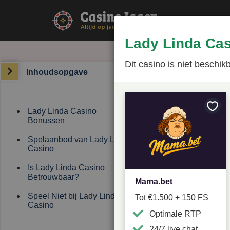
Lady Linda Cas
Dit casino is niet beschi
Inhoudsopgave
La
Bewaar
als
favoriet
Bew
Lady Linda Casino
als
Bonussen
favor
Spelaanbod van Lady Linda
Lady
Casino
speel
Is Lady Linda Casino
racin
Betrouwbaar?
Mama.bet
Speel Niet bij Lady Linda
Tot €1.500 + 150 FS
Casino
Optimale RTP
24/7 live chat