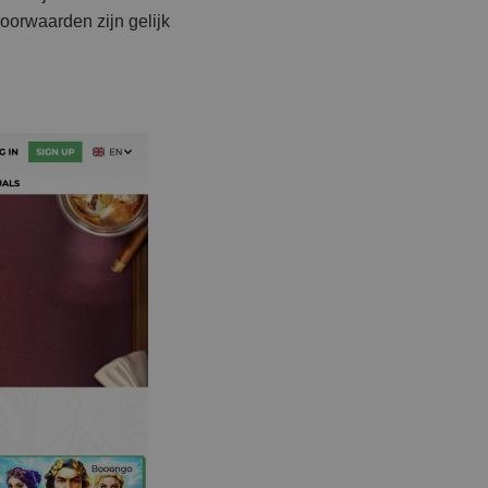
voorwaarden zijn gelijk