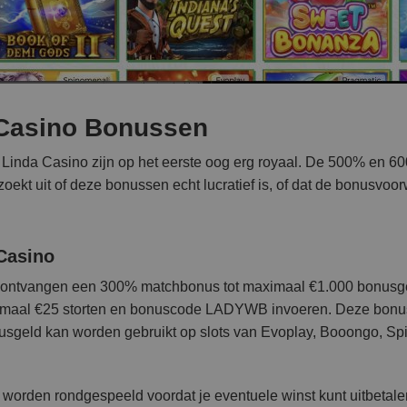
 Casino Bonussen
Linda Casino zijn op het eerste oog erg royaal. De 500% en 6
zoekt uit of deze bonussen echt lucratief is, of dat de bonusvoor
Casino
 ontvangen een 300% matchbonus tot maximaal €1.000 bonusg
imaal €25 storten en bonuscode LADYWB invoeren. Deze bonus 
onusgeld kan worden gebruikt op slots van Evoplay, Booongo, Sp
worden rondgespeeld voordat je eventuele winst kunt uitbetale