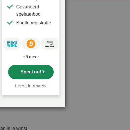
Gevarieerd
spelaanbod
Snelle registratie
+9 meer
lijke uitstraling met
no is sinds 2021 online
Speel nu!
o:
Lees de review
n is je winst