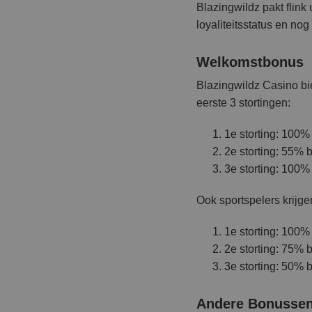
Blazingwildz pakt flink
loyaliteitsstatus en nog
Welkomstbonus
Blazingwildz Casino bi
eerste 3 stortingen:
1e storting: 100%
2e storting: 55% 
3e storting: 100%
Ook sportspelers krijg
1e storting: 100%
2e storting: 75% 
3e storting: 50% 
Andere Bonusse