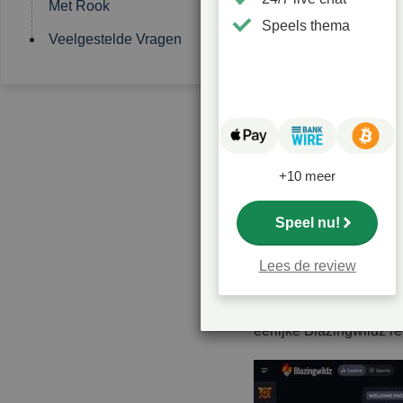
Met Rook
Speels thema
Veelgestelde Vragen
Geschreven doo
Marijn Tijs
Over Blazi
+10 meer
Blazingwildz is een onl
vurige details, net als
Speel nu!
Blazingwildz werkt met 
Lees de review
missies, loyaliteitspun
Maar is Blazingwildz ec
eerlijke Blazingwildz 