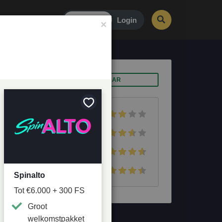
aalwijzen
Registreer
Login
×
NIET BESCHIKBAAR
ar
Bewaar
als
Betrouwbaarheid
iet
favoriet
Spelaanbod
Bonussen
Gebruiksgemak
Spinalto
Tot €6.000 + 300 FS
Groot
welkomstpakket