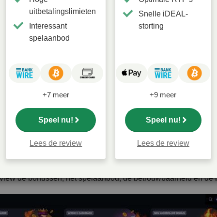
uitbetalingslimieten
Snelle iDEAL-
Interessant
storting
r
Laatste Update:
spelaanbod
sen
28 juli 2026
Casino Redacteur
ngWilds…
+7 meer
+9 meer
ine casino van Flowerinas SRL, opgericht in 2025. De site oogt
 zustermerken
Royalspinia
, Vipzino,
Winorio
en CrystalRoll.
Speel nu!
Speel nu!
bijna 50 providers en leunt zwaar op gamification tijdens het
go
Lees de review
Lees de review
ten en tot 25% wekelijkse cashback.
ht de moeite waard, of kun je je geld beter elders riskeren? Cas
review de bonussen, het spelaanbod, de betrouwbaarheid en de