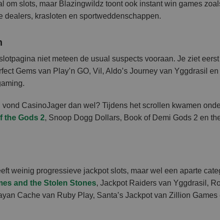
al om slots, maar Blazingwildz toont ook instant win games zoa
e dealers, krasloten en sportweddenschappen.
n
 slotpagina niet meteen de usual suspects vooraan. Je ziet eer
fect Gems van Play’n GO, Vil, Aldo’s Journey van Yggdrasil e
gaming.
 vond CasinoJager dan wel? Tijdens het scrollen kwamen ond
of the Gods 2
, Snoop Dogg Dollars, Book of Demi Gods 2 en th
ft weinig progressieve jackpot slots, maar wel een aparte categ
es and the Stolen Stones
, Jackpot Raiders van Yggdrasil, 
yan Cache van Ruby Play, Santa’s Jackpot van Zillion Games 