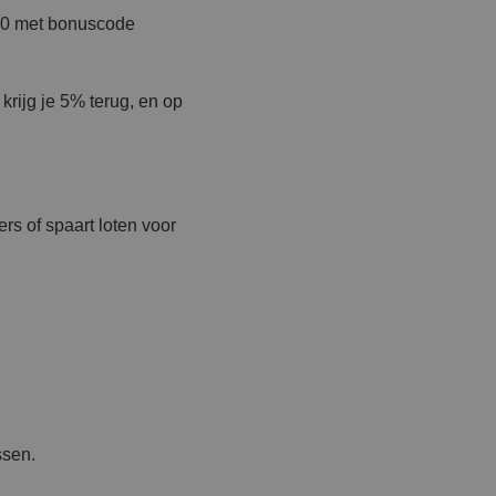
500 met bonuscode
krijg je 5% terug, en op
rs of spaart loten voor
ssen.