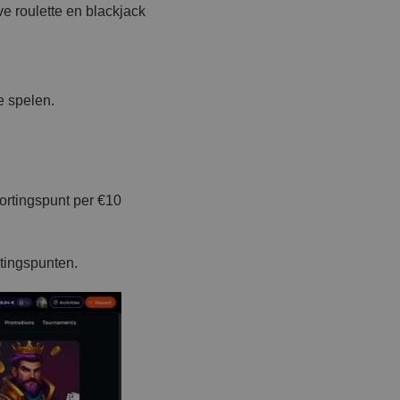
ve roulette en blackjack
e spelen.
tortingspunt per €10
rtingspunten.