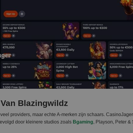
Van Blazingwildz
veel providers, maar echte A-merken zijn schaars. CasinoJager 
volgd door kleinere studios zoals
Bgaming
, Playson, Peter 