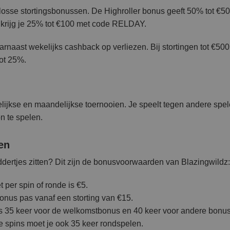
 losse stortingsbonussen. De Highroller bonus geeft 50% tot €
krijg je 25% tot €100 met code RELDAY.
arnaast wekelijks cashback op verliezen. Bij stortingen tot €500 
tot 25%.
lijkse en maandelijkse toernooien. Je speelt tegen andere spele
n te spelen.
en
ddertjes zitten? Dit zijn de bonusvoorwaarden van Blazingwildz:
 per spin of ronde is €5.
bonus pas vanaf een storting van €15.
is 35 keer voor de welkomstbonus en 40 keer voor andere bonu
ee spins moet je ook 35 keer rondspelen.