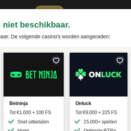
Casinos
Slots
Bonussen
Bet
 niet beschikbaar.
kbaar. De volgende casino's worden aangeraden:
azingWilds
Tot €2.500 + 250 FS
aar
Bewaar
Bewa
als
als
iet
favoriet
favor
ngwildz is een Costa Ricaans online casino met uitgebreid
l promoties. Je krijgt wekelijkse cashback naarmate je
ingen, drie welkomstbonussen en tal van toernooien. Bovendien
n ze dat elke uitbetaling binnen 24 uur wordt verwerkt.
Betninja
Onluck
Tot €1.000 + 100 FS
Tot €9.000 + 225 FS
Snel uitbetalen
15.000+ spellen
Hoge
Optimale RTP's