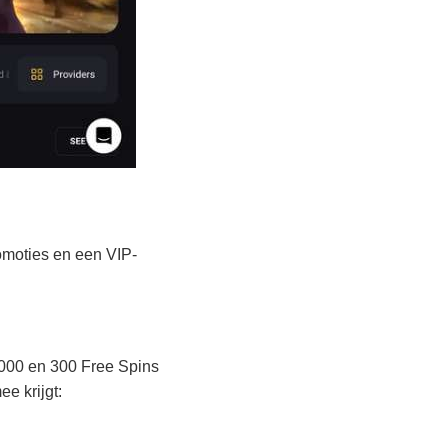
omoties en een VIP-
3.000 en 300 Free Spins
e krijgt: