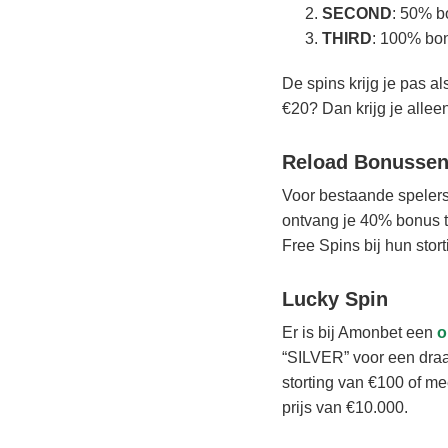
SECOND
: 50% b
THIRD
: 100% bon
De spins krijg je pas a
€20? Dan krijg je allee
Reload Bonusse
Voor bestaande spelers
ontvang je 40% bonus t
Free Spins bij hun sto
Lucky Spin
Er is bij Amonbet een
o
“SILVER” voor een draai
storting van €100 of 
prijs van €10.000.