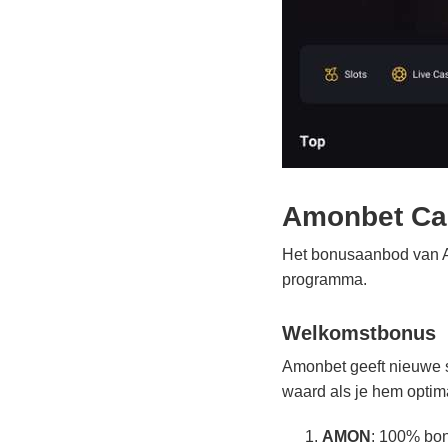
Amonbet Ca
Het bonusaanbod van Am
programma.
Welkomstbonus
Amonbet geeft nieuwe 
waard als je hem optima
AMON
: 100% bon