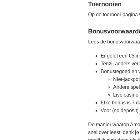
Toernooien
Op de toernooi-pagina 
Bonusvoorwaard
Lees de bonusvoorwaard
Er geldt een €5 in
Tenzij anders ver
Bonustegoed en wi
Niet-jackpo
Andere spel
Live casino 
Elke bonus is 7 d
Voor (no deposit)
De manier waarop Amonbe
snel over leest, denk je