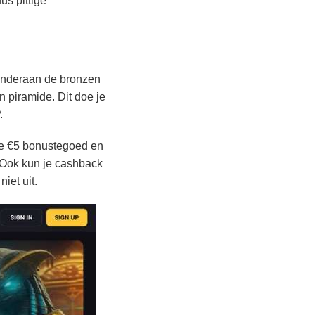
us pittige
 onderaan de bronzen
n piramide. Dit doe je
.
 je €5 bonustegoed en
. Ook kun je cashback
iet uit.