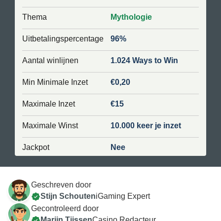
Multipliers
Ja
Wilds
Ja
Thema
Mythologie
Uitbetalingspercentage
96%
Aantal winlijnen
1.024 Ways to Win
Min Minimale Inzet
€0,20
Maximale Inzet
€15
Maximale Winst
10.000 keer je inzet
Jackpot
Nee
Geschreven door
Stijn Schouten
iGaming Expert
Gecontroleerd door
Marijn Tijssen
Casino Redacteur