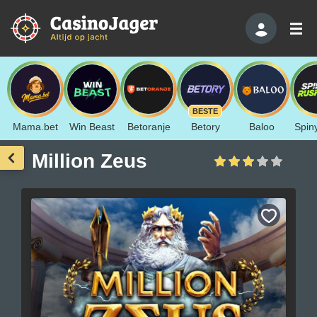
BESTE
Mama.bet
Win Beast
Betoranje
Betory
Baloo
Spin
Million Zeus
Bewaar
als
favoriet