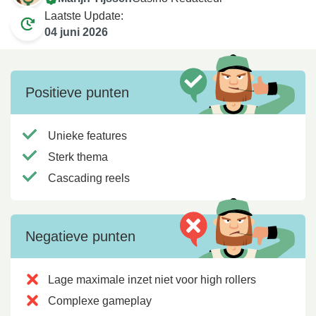
Laatste Update:
04 juni 2026
Positieve punten
Unieke features
Sterk thema
Cascading reels
Negatieve punten
Lage maximale inzet niet voor high rollers
Complexe gameplay