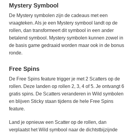
Mystery Symbool
De Mystery symbolen zijn de cadeaus met een
vraagteken. Als je een Mystery symbool landt op de
rollen, dan transformeert dit symbool in een ander
betalend symbool. Mystery symbolen kunnen zowel in
de basis game gedraaid worden maar ook in de bonus
ronde.
Free Spins
De Free Spins feature trigger je met 2 Scatters op de
rollen. Deze landen op rollen 2, 3, 4 of 5. Je ontvangt 6
gratis spins. De Scatters veranderen in Wild symbolen
en blijven Sticky staan tijdens de hele Free Spins
feature.
Land je opnieuw een Scatter op de rollen, dan
verplaatst het Wild symbool naar de dichtstbijzijnde