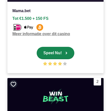
Mama.bet
Tot €1.500 + 150 FS
Meer informatie over dit casino
Speel Nu!
2
Bewaar
als
favoriet