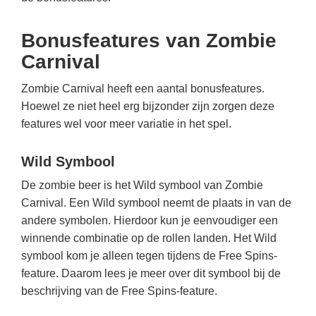
Bonusfeatures van Zombie
Carnival
Zombie Carnival heeft een aantal bonusfeatures.
Hoewel ze niet heel erg bijzonder zijn zorgen deze
features wel voor meer variatie in het spel.
Wild Symbool
De zombie beer is het Wild symbool van Zombie
Carnival. Een Wild symbool neemt de plaats in van de
andere symbolen. Hierdoor kun je eenvoudiger een
winnende combinatie op de rollen landen. Het Wild
symbool kom je alleen tegen tijdens de Free Spins-
feature. Daarom lees je meer over dit symbool bij de
beschrijving van de Free Spins-feature.