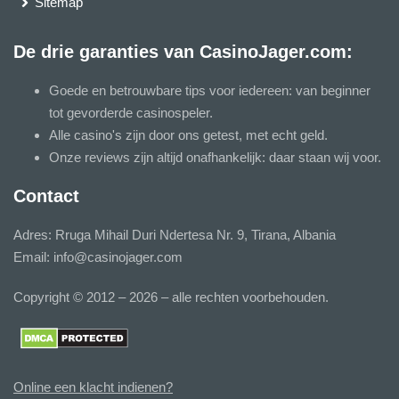
Sitemap
De drie garanties van CasinoJager.com:
Goede en betrouwbare tips voor iedereen: van beginner
tot gevorderde casinospeler.
Alle casino's zijn door ons getest, met echt geld.
Onze reviews zijn altijd onafhankelijk: daar staan wij voor.
Contact
Adres: Rruga Mihail Duri Ndertesa Nr. 9, Tirana, Albania
Email:
info@casinojager.com
Copyright © 2012 – 2026 – alle rechten voorbehouden.
Online een klacht indienen?