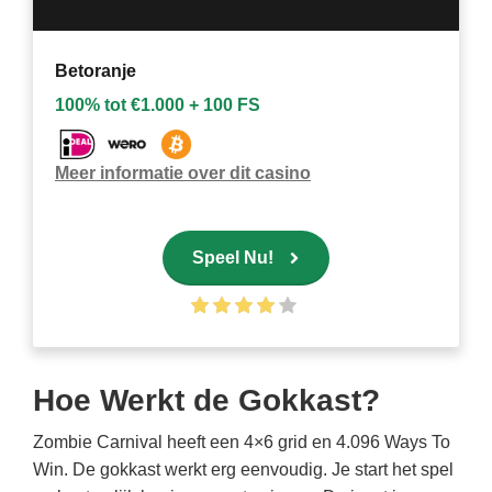
Betoranje
100% tot €1.000 + 100 FS
Meer informatie over dit casino
Speel Nu!
Hoe Werkt de Gokkast?
Zombie Carnival heeft een 4×6 grid en 4.096 Ways To
Win. De gokkast werkt erg eenvoudig. Je start het spel