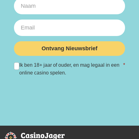
Ontvang Nieuwsbrief
Ik ben 18+ jaar of ouder, en mag legaal in een
*
online casino spelen.