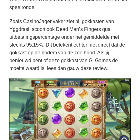
speelronde.
Zoals CasinoJager vaker ziet bij gokkasten van
Yggdrasil scoort ook Dead Man’s Fingers qua
uitbetalingspercentage onder het gemiddelde met
slechts 95,15%. Dit betekent echter niet direct dat de
gokkast op de bodem van de zee hoort. Als jij
benieuwd bent of deze gokkast van G. Games de
moeite waard is, lees dan gauw deze review.