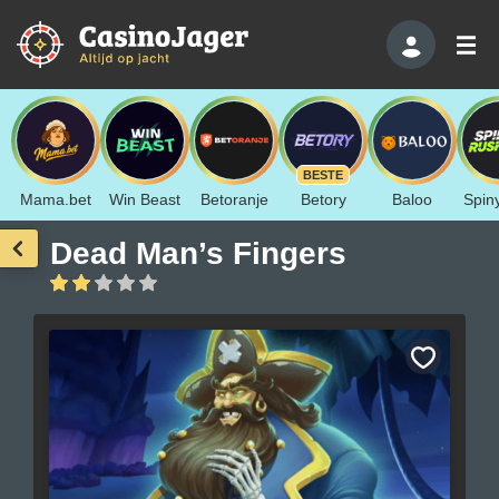
BESTE
Mama.bet
Win Beast
Betoranje
Betory
Baloo
Spin
Dead Man’s Fingers
Bewaar
als
favoriet