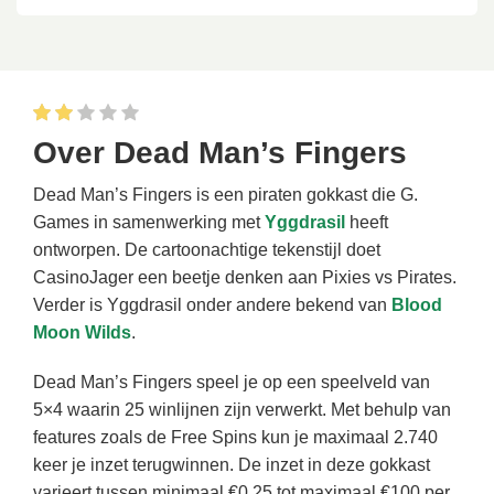
Over Dead Man’s Fingers
Dead Man’s Fingers is een piraten gokkast die G.
Games in samenwerking met
Yggdrasil
heeft
ontworpen. De cartoonachtige tekenstijl doet
CasinoJager een beetje denken aan Pixies vs Pirates.
Verder is Yggdrasil onder andere bekend van
Blood
Moon Wilds
.
Dead Man’s Fingers speel je op een speelveld van
5×4 waarin 25 winlijnen zijn verwerkt. Met behulp van
features zoals de Free Spins kun je maximaal 2.740
keer je inzet terugwinnen. De inzet in deze gokkast
varieert tussen minimaal €0,25 tot maximaal €100 per