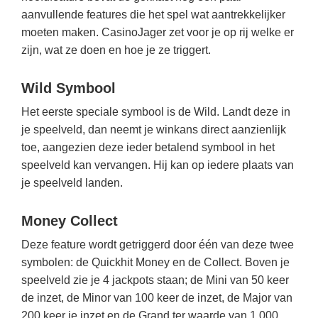
aanvullende features die het spel wat aantrekkelijker
moeten maken. CasinoJager zet voor je op rij welke er
zijn, wat ze doen en hoe je ze triggert.
Wild Symbool
Het eerste speciale symbool is de Wild. Landt deze in
je speelveld, dan neemt je winkans direct aanzienlijk
toe, aangezien deze ieder betalend symbool in het
speelveld kan vervangen. Hij kan op iedere plaats van
je speelveld landen.
Money Collect
Deze feature wordt getriggerd door één van deze twee
symbolen: de Quickhit Money en de Collect. Boven je
speelveld zie je 4 jackpots staan; de Mini van 50 keer
de inzet, de Minor van 100 keer de inzet, de Major van
200 keer je inzet en de Grand ter waarde van 1.000