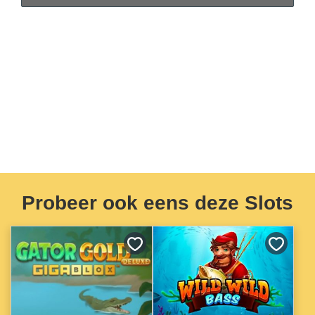
Probeer ook eens deze Slots
Bewaar
Bewaar
als
als
favoriet
favoriet