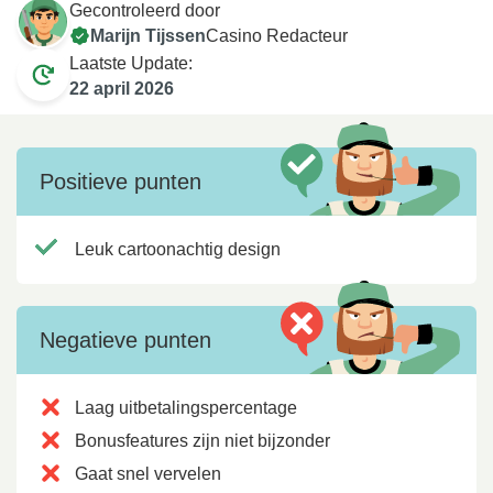
Gecontroleerd door
Marijn Tijssen
Casino Redacteur
Laatste Update:
22 april 2026
Positieve punten
Leuk cartoonachtig design
Negatieve punten
Laag uitbetalingspercentage
Bonusfeatures zijn niet bijzonder
Gaat snel vervelen