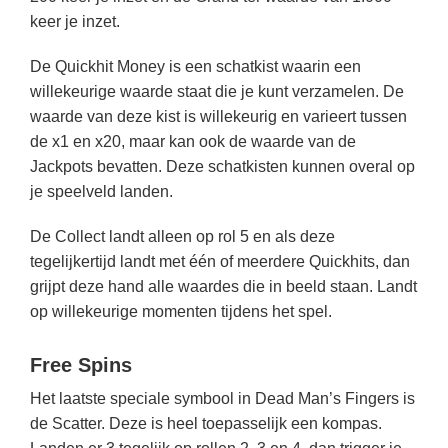
keer je inzet.
De Quickhit Money is een schatkist waarin een
willekeurige waarde staat die je kunt verzamelen. De
waarde van deze kist is willekeurig en varieert tussen
de x1 en x20, maar kan ook de waarde van de
Jackpots bevatten. Deze schatkisten kunnen overal op
je speelveld landen.
De Collect landt alleen op rol 5 en als deze
tegelijkertijd landt met één of meerdere Quickhits, dan
grijpt deze hand alle waardes die in beeld staan. Landt
op willekeurige momenten tijdens het spel.
Free Spins
Het laatste speciale symbool in Dead Man’s Fingers is
de Scatter. Deze is heel toepasselijk een kompas.