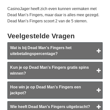
CasinoJager heeft zich even kunnen vermaken met
Dead Man’s Fingers, maar daar is alles mee gezegd.
Dead Man’s Fingers scoort 2 van de 5 sterren.
Veelgestelde Vragen
Wat is bij Dead Man's Fingers het
uitebetalingspercentage?
Kun je op Dead Man's Fingers gratis spins
winnen?
Hoe win je op Dead Man's Fingers een
jackpot?
Wie heeft Dead Man's Fingers uitgebracht?