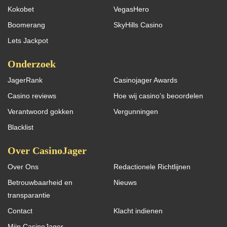
Kokobet
VegasHero
Boomerang
SkyHills Casino
Lets Jackpot
Onderzoek
JagerRank
Casinojager Awards
Casino reviews
Hoe wij casino’s beoordelen
Verantwoord gokken
Vergunningen
Blacklist
Over CasinoJager
Over Ons
Redactionele Richtlijnen
Betrouwbaarheid en
Nieuws
transparantie
Contact
Klacht indienen
Mijn CasinoJager