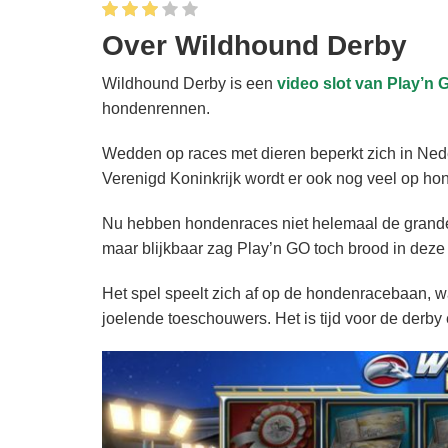
Over Wildhound Derby
Wildhound Derby is een
video slot van Play’n 
hondenrennen.
Wedden op races met dieren beperkt zich in Ned
Verenigd Koninkrijk wordt er ook nog veel op h
Nu hebben hondenraces niet helemaal de grande
maar blijkbaar zag Play’n GO toch brood in deze 
Het spel speelt zich af op de hondenracebaan, w
joelende toeschouwers. Het is tijd voor de derby e