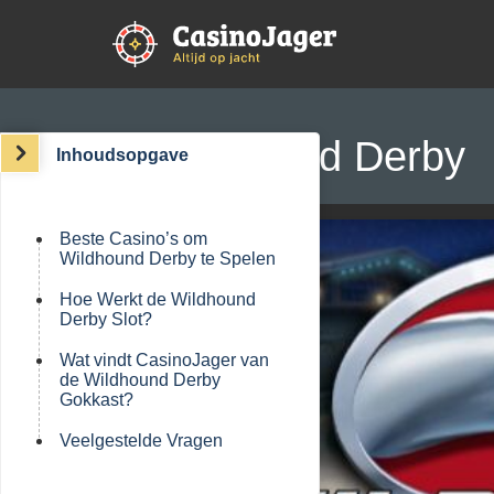
Wildhound Derby
Inhoudsopgave
Beste Casino’s om
Wildhound Derby te Spelen
Hoe Werkt de Wildhound
Derby Slot?
Wat vindt CasinoJager van
de Wildhound Derby
Gokkast?
Veelgestelde Vragen