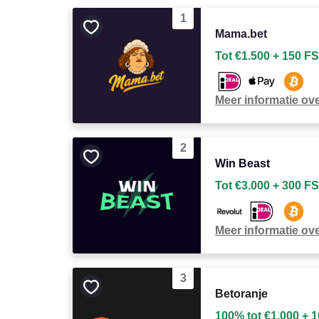
1
Bewaar
Mama.bet
als
favoriet
Tot €1.500 + 150 FS
Meer informatie ove
2
Bewaar
Win Beast
als
favoriet
Tot €3.000 + 300 FS
Meer informatie ove
3
Bewaar
Betoranje
als
favoriet
100% tot €1.000 + 