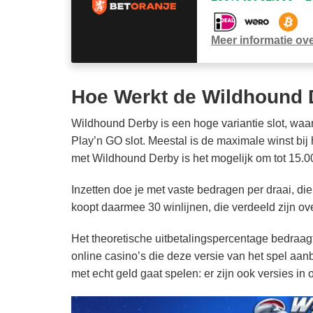
Meer informatie ove
Hoe Werkt de Wildhound 
Wildhound Derby is een hoge variantie slot, waa
Play’n GO slot. Meestal is de maximale winst bij 
met Wildhound Derby is het mogelijk om tot 15.00
Inzetten doe je met vaste bedragen per draai, di
koopt daarmee 30 winlijnen, die verdeeld zijn ove
Het theoretische uitbetalingspercentage bedraag
online casino’s die deze versie van het spel aan
met echt geld gaat spelen: er zijn ook versies in