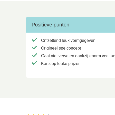
Positieve punten
Ontzettend leuk vormgegeven
Origineel spelconcept
Gaat niet vervelen dankzij enorm veel ac
Kans op leuke prijzen