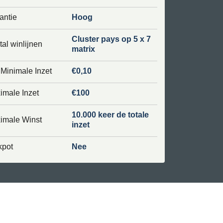
betalingspercentage
96,27%
ds
Ja
antie
Hoog
antie
Hoog
Cluster pays op 5 x 7
al winlijnen
matrix
Cluster pays op 5 x 7
al winlijnen
matrix
 Minimale Inzet
€0,10
 Minimale Inzet
€0,10
imale Inzet
€100
imale Inzet
€100
10.000 keer de totale
imale Winst
inzet
10.000 keer de totale
imale Winst
inzet
kpot
Nee
kpot
Nee