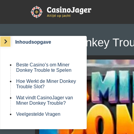
Miner Donkey Trou
Inhoudsopgave
Beste Casino’s om Miner
Donkey Trouble te Spelen
Hoe Werkt de Miner Donkey
Trouble Slot?
Wat vindt CasinoJager van
Miner Donkey Trouble?
Veelgestelde Vragen