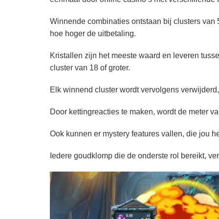
Winnende combinaties ontstaan bij clusters van 5
hoe hoger de uitbetaling.
Kristallen zijn het meeste waard en leveren tusse
cluster van 18 of groter.
Elk winnend cluster wordt vervolgens verwijderd
Door kettingreacties te maken, wordt de meter van 
Ook kunnen er mystery features vallen, die jou he
Iedere goudklomp die de onderste rol bereikt, ve