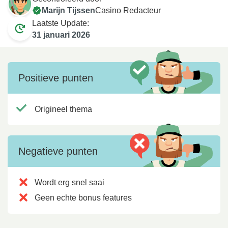
Marijn Tijssen
Casino Redacteur
Laatste Update:
31 januari 2026
Positieve punten
Origineel thema
Negatieve punten
Wordt erg snel saai
Geen echte bonus features