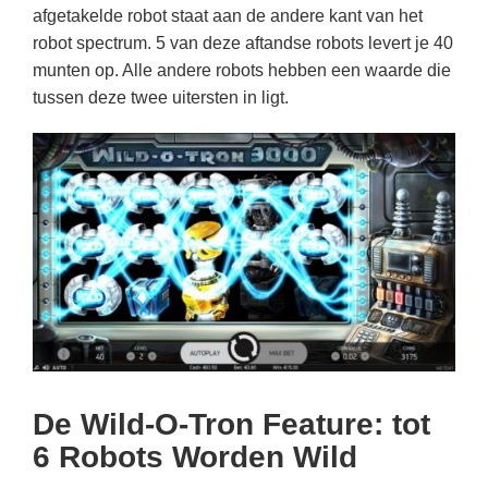
afgetakelde robot staat aan de andere kant van het
robot spectrum. 5 van deze aftandse robots levert je 40
munten op. Alle andere robots hebben een waarde die
tussen deze twee uitersten in ligt.
De Wild-O-Tron Feature: tot
6 Robots Worden Wild