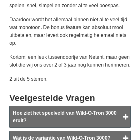
spelen: snel, simpel en zonder al te veel poespas.
Daardoor wordt het allemaal binnen niet al te veel tijd
wat monotoon. De bonus feature kan absoluut mooi
uitbetalen, maar levert ook regelmatig helemaal niets
op.
Kortom: een leuk tussendoortje van Netent, maar geen
slot die wij ons over 2 of 3 jaar nog kunnen herinneren.
2 uit de 5 sterren.
Veelgestelde Vragen
Hoe ziet het speelveld van Wild-O-Tron 3000
eruit?
Wat is de variantie van Wild-O-Tron 3000?