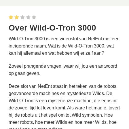
Over Wild-O-Tron 3000
Wild-O-Tron 3000 is een videoslot van NetEnt met een
intrigerende naam. Wat is de Wild-O-Tron 3000, wat
kan hij allemaal en wat hebben wij er zelf aan?
Zoveel prangende vragen, waar wij jou een antwoord
op gaan geven.
Deze slot van NetEnt staat in het teken van de robots,
geavanceerde machines en mysterieuze Wilds. De
Wild-O-Tron is een mysterieuze machine, die eens in
de zoveel tijd tot leven komt. Als ware het magie, tovert
hij de robots uit het spel om tot Wild symbolen. Hoe
meer robots, hoe meer Wilds en hoe meer Wilds, hoe