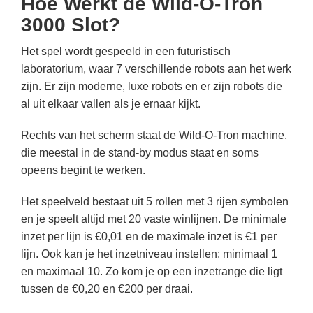
Hoe Werkt de Wild-O-Tron
3000 Slot?
Het spel wordt gespeeld in een futuristisch
laboratorium, waar 7 verschillende robots aan het werk
zijn. Er zijn moderne, luxe robots en er zijn robots die
al uit elkaar vallen als je ernaar kijkt.
Rechts van het scherm staat de Wild-O-Tron machine,
die meestal in de stand-by modus staat en soms
opeens begint te werken.
Het speelveld bestaat uit 5 rollen met 3 rijen symbolen
en je speelt altijd met 20 vaste winlijnen. De minimale
inzet per lijn is €0,01 en de maximale inzet is €1 per
lijn. Ook kan je het inzetniveau instellen: minimaal 1
en maximaal 10. Zo kom je op een inzetrange die ligt
tussen de €0,20 en €200 per draai.