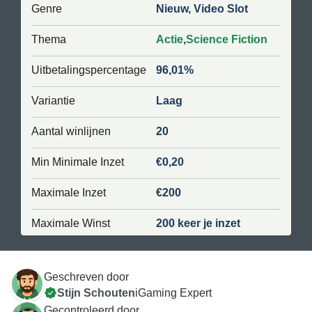
Multipliers
Nee
Genre
Nieuw, Video Slot
Wilds
Ja
Thema
Actie
,
Science Fiction
Uitbetalingspercentage
96,01%
Variantie
Laag
Aantal winlijnen
20
Min Minimale Inzet
€0,20
Maximale Inzet
€200
Maximale Winst
200 keer je inzet
Geschreven door
Stijn Schouten
iGaming Expert
Gecontroleerd door