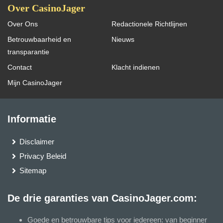
Over CasinoJager
Over Ons
Redactionele Richtlijnen
Betrouwbaarheid en
Nieuws
transparantie
Contact
Klacht indienen
Mijn CasinoJager
Informatie
Disclaimer
Privacy Beleid
Sitemap
De drie garanties van CasinoJager.com:
Goede en betrouwbare tips voor iedereen: van beginner