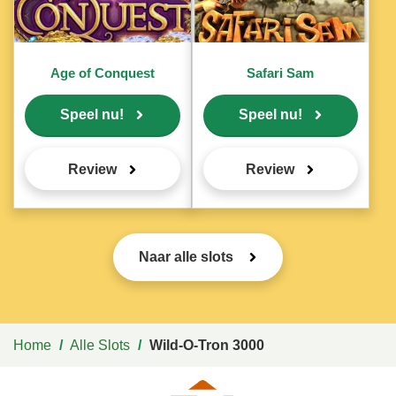
Age of Conquest
Safari Sam
Speel nu!
Speel nu!
Review
Review
Naar alle slots
Home
/
Alle Slots
/
Wild-O-Tron 3000