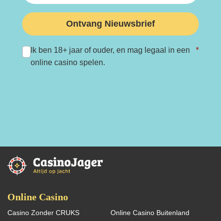
Ontvang Nieuwsbrief
Ik ben 18+ jaar of ouder, en mag legaal in een
*
online casino spelen.
Online Casino
Casino Zonder CRUKS
Online Casino Buitenland