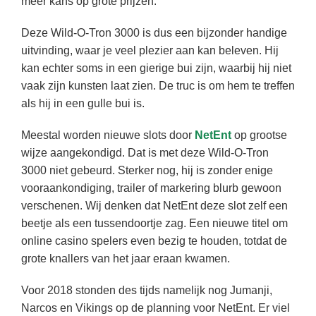
meer kans op grote prijzen.
Deze Wild-O-Tron 3000 is dus een bijzonder handige
uitvinding, waar je veel plezier aan kan beleven. Hij
kan echter soms in een gierige bui zijn, waarbij hij niet
vaak zijn kunsten laat zien. De truc is om hem te treffen
als hij in een gulle bui is.
Meestal worden nieuwe slots door
NetEnt
op grootse
wijze aangekondigd. Dat is met deze Wild-O-Tron
3000 niet gebeurd. Sterker nog, hij is zonder enige
vooraankondiging, trailer of markering blurb gewoon
verschenen. Wij denken dat NetEnt deze slot zelf een
beetje als een tussendoortje zag. Een nieuwe titel om
online casino spelers even bezig te houden, totdat de
grote knallers van het jaar eraan kwamen.
Voor 2018 stonden des tijds namelijk nog Jumanji,
Narcos en Vikings op de planning voor NetEnt. Er viel