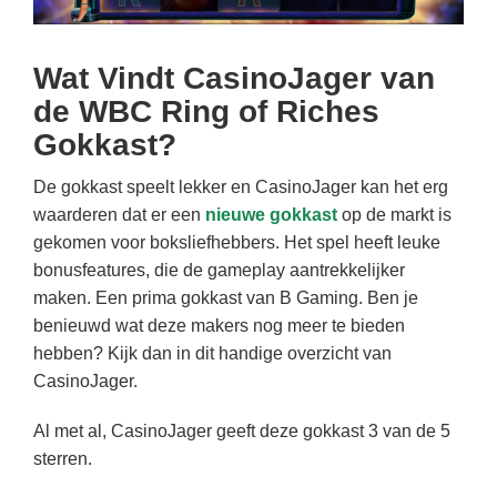
Wat Vindt CasinoJager van
de WBC Ring of Riches
Gokkast?
De gokkast speelt lekker en CasinoJager kan het erg
waarderen dat er een
nieuwe gokkast
op de markt is
gekomen voor boksliefhebbers. Het spel heeft leuke
bonusfeatures, die de gameplay aantrekkelijker
maken. Een prima gokkast van B Gaming. Ben je
benieuwd wat deze makers nog meer te bieden
hebben? Kijk dan in dit handige overzicht van
CasinoJager.
Al met al, CasinoJager geeft deze gokkast 3 van de 5
sterren.