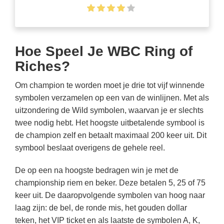
Hoe Speel Je WBC Ring of
Riches?
Om champion te worden moet je drie tot vijf winnende
symbolen verzamelen op een van de winlijnen. Met als
uitzondering de Wild symbolen, waarvan je er slechts
twee nodig hebt. Het hoogste uitbetalende symbool is
de champion zelf en betaalt maximaal 200 keer uit. Dit
symbool beslaat overigens de gehele reel.
De op een na hoogste bedragen win je met de
championship riem en beker. Deze betalen 5, 25 of 75
keer uit. De daaropvolgende symbolen van hoog naar
laag zijn: de bel, de ronde mis, het gouden dollar
teken, het VIP ticket en als laatste de symbolen A, K,