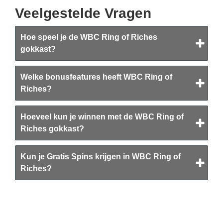
Veelgestelde Vragen
Hoe speel je de WBC Ring of Riches
gokkast?
Welke bonusfeatures heeft WBC Ring of
Riches?
Hoeveel kun je winnen met de WBC Ring of
Riches gokkast?
Kun je Gratis Spins krijgen in WBC Ring of
Riches?