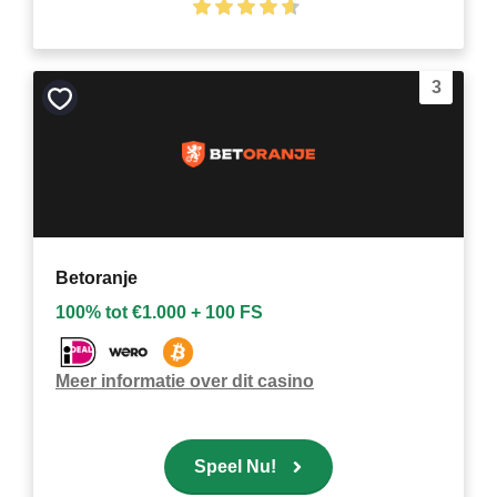
3
Bewaar
als
favoriet
Betoranje
100% tot €1.000 + 100 FS
Meer informatie over dit casino
Speel Nu!