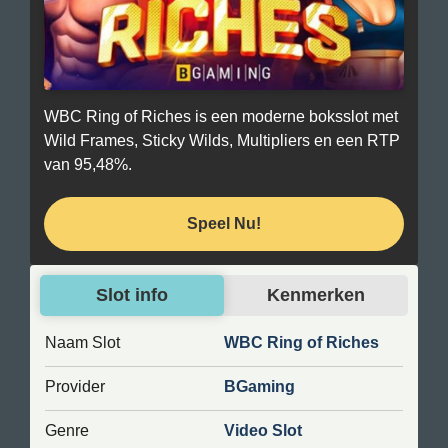
WBC Ring of Riches is een moderne boksslot met
Wild Frames, Sticky Wilds, Multipliers en een RTP
van 95,48%.
Speel Nu!
Slot info
Kenmerken
Reels
5
Naam Slot
WBC Ring of Riches
Autoplay
Ja
Bonus Spel
Ja
Provider
BGaming
Free Spins
10
Progressieve Jackpot
Nee
Genre
Video Slot
Multipliers
Ja