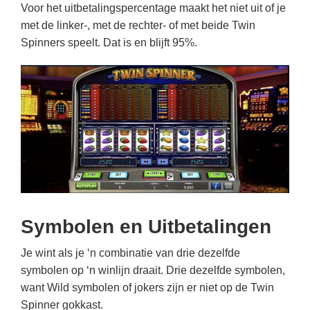
Voor het uitbetalingspercentage maakt het niet uit of je
met de linker-, met de rechter- of met beide Twin
Spinners speelt. Dat is en blijft 95%.
Symbolen en Uitbetalingen
Je wint als je ‘n combinatie van drie dezelfde
symbolen op ‘n winlijn draait. Drie dezelfde symbolen,
want Wild symbolen of jokers zijn er niet op de Twin
Spinner gokkast.