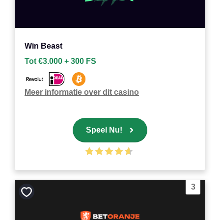
Win Beast
Tot €3.000 + 300 FS
Meer informatie over dit casino
Speel Nu!
3
Bewaar
als
favoriet