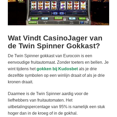
Wat Vindt CasinoJager van
de Twin Spinner Gokkast?
De Twin Spinner gokkast van Eurocoin is een
eenvoudige fruitautomaat. Zonder toeters en bellen. Je
wint tijdens het
gokken bij Kudosbet
als je drie
dezelfde symbolen op een winlijn draait of als je drie
kronen draait.
Daarmee is de Twin Spinner aardig voor de
liefhebbers van fruitautomaten. Het
uitbetalingspercentage van 95% is namelijk een stuk
hoger dan in de kroeg of in de gokhal.