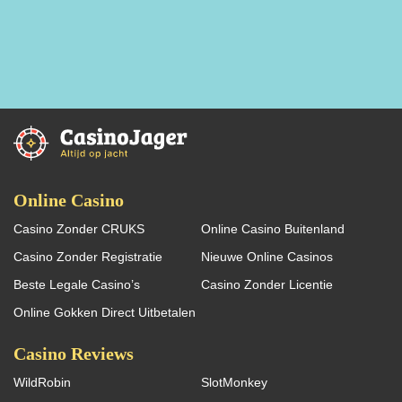
Online Casino
Casino Zonder CRUKS
Online Casino Buitenland
Casino Zonder Registratie
Nieuwe Online Casinos
Beste Legale Casino’s
Casino Zonder Licentie
Online Gokken Direct Uitbetalen
Casino Reviews
WildRobin
SlotMonkey