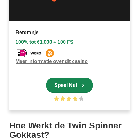
Betoranje
100% tot €1.000 + 100 FS
Meer informatie over dit casino
Speel Nu!
Hoe Werkt de Twin Spinner
Gokkast?