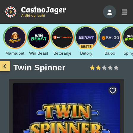
BESTE
Mama.bet
Win Beast
Betoranje
Betory
Baloo
Spin
Twin Spinner
Bewaar
als
favoriet