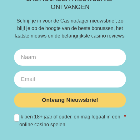
ONTVANGEN
Schrijf je in voor de CasinoJager nieuwsbrief, zo
blijf je op de hoogte van de beste bonussen, het
laatste nieuws en de belangrijkste casino reviews.
Ontvang Nieuwsbrief
Ik ben 18+ jaar of ouder, en mag legaal in een
*
online casino spelen.