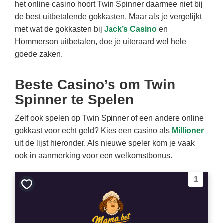
het online casino hoort Twin Spinner daarmee niet bij
de best uitbetalende gokkasten. Maar als je vergelijkt
met wat de gokkasten bij
Jack’s Casino
en
Hommerson uitbetalen, doe je uiteraard wel hele
goede zaken.
Beste Casino’s om Twin
Spinner te Spelen
Zelf ook spelen op Twin Spinner of een andere online
gokkast voor echt geld? Kies een casino als
Millioner
uit de lijst hieronder. Als nieuwe speler kom je vaak
ook in aanmerking voor een welkomstbonus.
1
Bewaar
als
favoriet