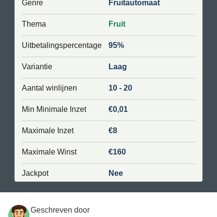
Genre
Fruitautomaat
Thema
Fruit
Uitbetalingspercentage
95%
Variantie
Laag
Aantal winlijnen
10 - 20
Min Minimale Inzet
€0,01
Maximale Inzet
€8
Maximale Winst
€160
Jackpot
Nee
Geschreven door