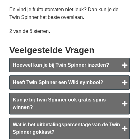
En vind je fruitautomaten niet leuk? Dan kun je de
Twin Spinner het beste overslaan.
2 van de 5 sterren.
Veelgestelde Vragen
Hoeveel kun je bij Twin Spinner inzetten?
Heeft Twin Spinner een Wild symbool?
Kun je bij Twin Spinner ook gratis spins
winnen?
Wat is het uitbetalingspercentage van de Twin
Spinner gokkast?