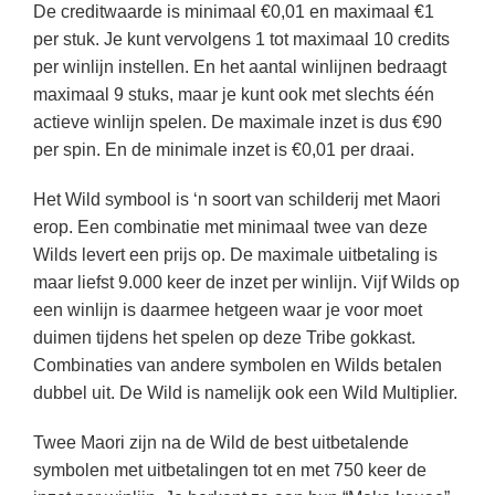
De creditwaarde is minimaal €0,01 en maximaal €1
per stuk. Je kunt vervolgens 1 tot maximaal 10 credits
per winlijn instellen. En het aantal winlijnen bedraagt
maximaal 9 stuks, maar je kunt ook met slechts één
actieve winlijn spelen. De maximale inzet is dus €90
per spin. En de minimale inzet is €0,01 per draai.
Het Wild symbool is ‘n soort van schilderij met Maori
erop. Een combinatie met minimaal twee van deze
Wilds levert een prijs op. De maximale uitbetaling is
maar liefst 9.000 keer de inzet per winlijn. Vijf Wilds op
een winlijn is daarmee hetgeen waar je voor moet
duimen tijdens het spelen op deze Tribe gokkast.
Combinaties van andere symbolen en Wilds betalen
dubbel uit. De Wild is namelijk ook een Wild Multiplier.
Twee Maori zijn na de Wild de best uitbetalende
symbolen met uitbetalingen tot en met 750 keer de