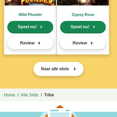
Wild Plunder
Gypsy Rose
Speel nu!
Speel nu!
Review
Review
Naar alle slots
Home
/
Alle Slots
/
Tribe