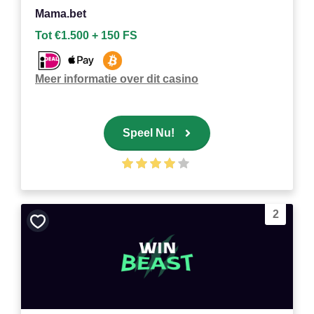
Mama.bet
Tot €1.500 + 150 FS
Meer informatie over dit casino
Speel Nu!
2
Bewaar
als
favoriet