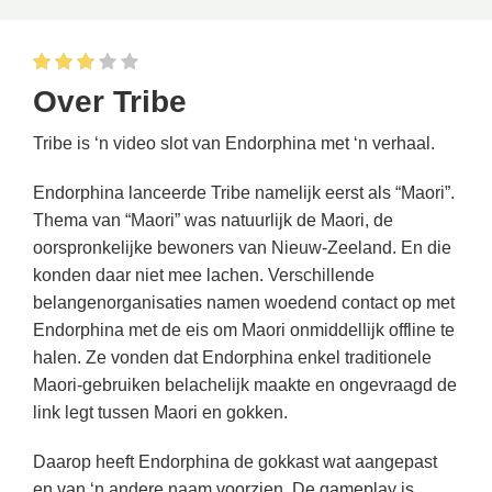
Over Tribe
Tribe is ‘n video slot van Endorphina met ‘n verhaal.
Endorphina lanceerde Tribe namelijk eerst als “Maori”.
Thema van “Maori” was natuurlijk de Maori, de
oorspronkelijke bewoners van Nieuw-Zeeland. En die
konden daar niet mee lachen. Verschillende
belangenorganisaties namen woedend contact op met
Endorphina met de eis om Maori onmiddellijk offline te
halen. Ze vonden dat Endorphina enkel traditionele
Maori-gebruiken belachelijk maakte en ongevraagd de
link legt tussen Maori en gokken.
Daarop heeft Endorphina de gokkast wat aangepast
en van ‘n andere naam voorzien. De gameplay is