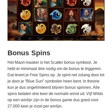
Bonus Spins
Het Maori-masker is het Scatter bonus symbool. Je
hebt er minimaal drie nodig om de bonus te triggeren.
Dat levert je Free Spins op. Je spint net zolang door tot
je door je “Blue Sun” symbolen heen bent. In theorie
kun je dus ongelimiteerd blijven bonus spinnen. Alle
spins betalen drie keer de normale winst uit. Vijf Wilds
op een winlijn zijn in de bonus game dus goed voor
27.000 keer je inzet per winlijn.