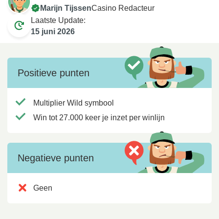
Marijn Tijssen
Casino Redacteur
Laatste Update:
15 juni 2026
Positieve punten
Multiplier Wild symbool
Win tot 27.000 keer je inzet per winlijn
Negatieve punten
Geen