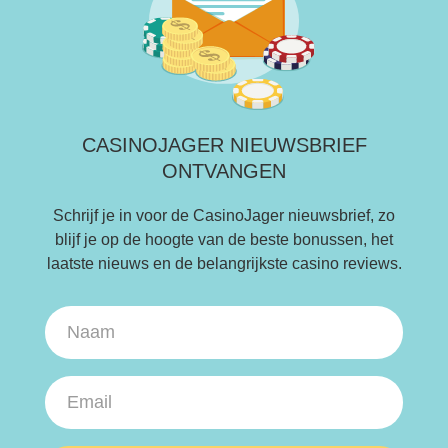
CASINOJAGER NIEUWSBRIEF
ONTVANGEN
Schrijf je in voor de CasinoJager nieuwsbrief, zo
blijf je op de hoogte van de beste bonussen, het
laatste nieuws en de belangrijkste casino reviews.