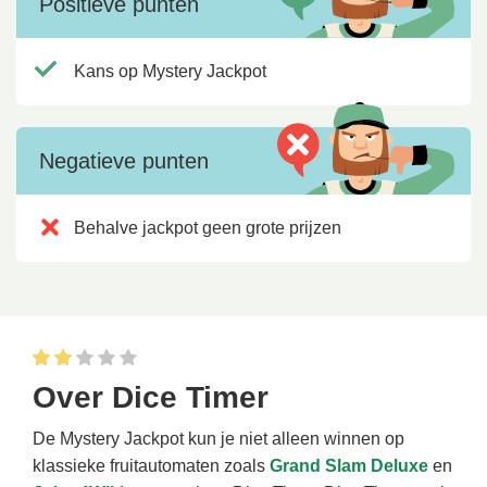
Positieve punten
Kans op Mystery Jackpot
Negatieve punten
Behalve jackpot geen grote prijzen
Over Dice Timer
De Mystery Jackpot kun je niet alleen winnen op
klassieke fruitautomaten zoals
Grand Slam Deluxe
en