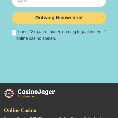
Ontvang Nieuwsbrief
Ik ben 18+ jaar of ouder, en mag legaal in een
*
online casino spelen.
Online Casino