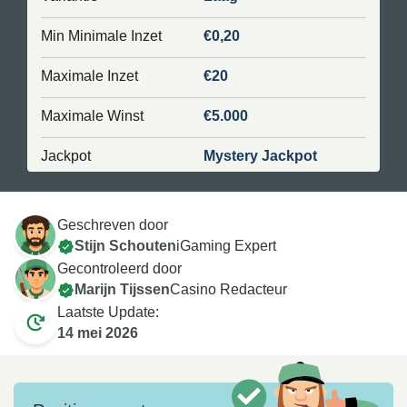
Wilds
Nee
Min Minimale Inzet
€0,20
Maximale Inzet
€20
Maximale Winst
€5.000
Jackpot
Mystery Jackpot
Geschreven door
Stijn Schouten
iGaming Expert
Gecontroleerd door
Marijn Tijssen
Casino Redacteur
Laatste Update:
14 mei 2026