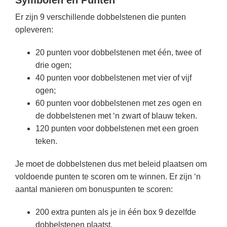
Er zijn 9 verschillende dobbelstenen die punten
opleveren:
20 punten voor dobbelstenen met één, twee of
drie ogen;
40 punten voor dobbelstenen met vier of vijf
ogen;
60 punten voor dobbelstenen met zes ogen en
de dobbelstenen met ‘n zwart of blauw teken.
120 punten voor dobbelstenen met een groen
teken.
Je moet de dobbelstenen dus met beleid plaatsen om
voldoende punten te scoren om te winnen. Er zijn ‘n
aantal manieren om bonuspunten te scoren:
200 extra punten als je in één box 9 dezelfde
dobbelstenen plaatst.