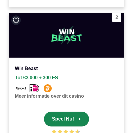
2
Bewaar
als
favoriet
Win Beast
Tot €3.000 + 300 FS
Meer informatie over dit casino
Speel Nu!