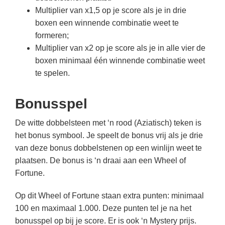
Multiplier van x1,5 op je score als je in drie
boxen een winnende combinatie weet te
formeren;
Multiplier van x2 op je score als je in alle vier de
boxen minimaal één winnende combinatie weet
te spelen.
Bonusspel
De witte dobbelsteen met ‘n rood (Aziatisch) teken is
het bonus symbool. Je speelt de bonus vrij als je drie
van deze bonus dobbelstenen op een winlijn weet te
plaatsen. De bonus is ‘n draai aan een Wheel of
Fortune.
Op dit Wheel of Fortune staan extra punten: minimaal
100 en maximaal 1.000. Deze punten tel je na het
bonusspel op bij je score. Er is ook ‘n Mystery prijs.