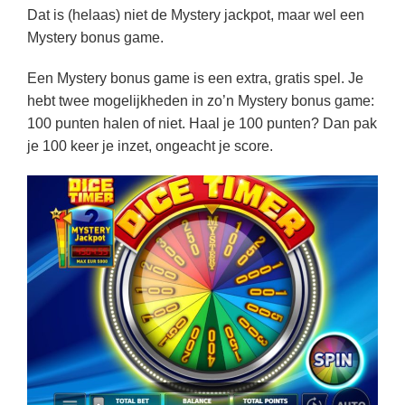
Dat is (helaas) niet de Mystery jackpot, maar wel een
Mystery bonus game.
Een Mystery bonus game is een extra, gratis spel. Je
hebt twee mogelijkheden in zo’n Mystery bonus game:
100 punten halen of niet. Haal je 100 punten? Dan pak
je 100 keer je inzet, ongeacht je score.