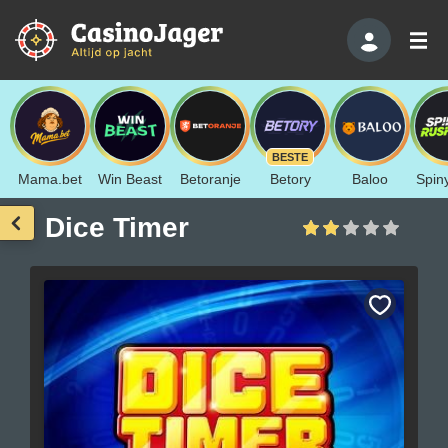
BESTE
Mama.bet
Win Beast
Betoranje
Betory
Baloo
Spin
Dice Timer
Bewaar
als
favoriet