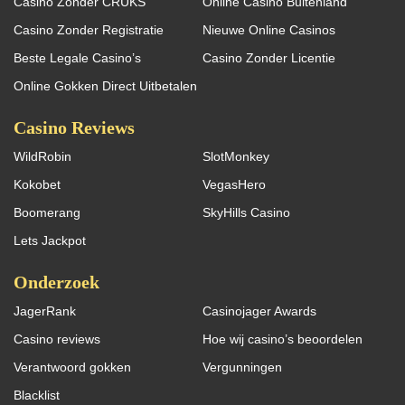
Casino Zonder CRUKS
Online Casino Buitenland
Casino Zonder Registratie
Nieuwe Online Casinos
Beste Legale Casino’s
Casino Zonder Licentie
Online Gokken Direct Uitbetalen
Casino Reviews
WildRobin
SlotMonkey
Kokobet
VegasHero
Boomerang
SkyHills Casino
Lets Jackpot
Onderzoek
JagerRank
Casinojager Awards
Casino reviews
Hoe wij casino’s beoordelen
Verantwoord gokken
Vergunningen
Blacklist