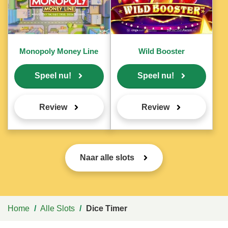
Monopoly Money Line
Wild Booster
Speel nu!
Speel nu!
Review
Review
Naar alle slots
Home
/
Alle Slots
/
Dice Timer