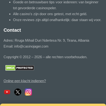
Goede en betrouwbare tips voor iedereen: van beginner
tot gevorderde casinospeler.
Alle casino's zijn door ons getest, met echt geld.
Onze reviews zijn altijd onafhankelijk: daar staan wij voor.
Contact
Adres: Rruga Mihail Duri Ndertesa Nr. 9, Tirana, Albania
Email:
info@casinojager.com
Copyright © 2012 – 2026 – alle rechten voorbehouden.
Online een klacht indienen?