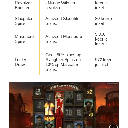
Revolver
xNudge Wild en
keer je
Booster
revolver.
inzet
Slaughter
Activeert Slaughter
80 keer je
Spins
Spins.
inzet
5.000
Massacre
Activeert Massacre
keer je
Spins
Spins.
inzet
Geeft 90% kans op
Lucky
Slaughter Spins en
572 keer
Draw
10% op Massacre
je inzet
Spins.