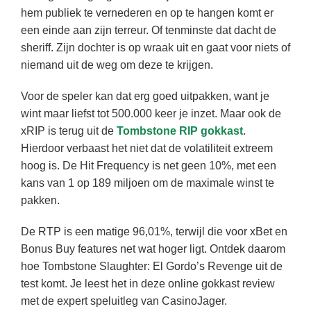
hem publiek te vernederen en op te hangen komt er
een einde aan zijn terreur. Of tenminste dat dacht de
sheriff. Zijn dochter is op wraak uit en gaat voor niets of
niemand uit de weg om deze te krijgen.
Voor de speler kan dat erg goed uitpakken, want je
wint maar liefst tot 500.000 keer je inzet. Maar ook de
xRIP is terug uit de
Tombstone RIP gokkast
.
Hierdoor verbaast het niet dat de volatiliteit extreem
hoog is. De Hit Frequency is net geen 10%, met een
kans van 1 op 189 miljoen om de maximale winst te
pakken.
De RTP is een matige 96,01%, terwijl die voor xBet en
Bonus Buy features net wat hoger ligt. Ontdek daarom
hoe Tombstone Slaughter: El Gordo’s Revenge uit de
test komt. Je leest het in deze online gokkast review
met de expert speluitleg van CasinoJager.