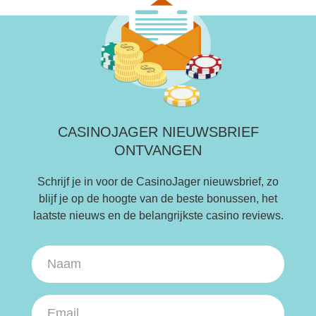
CASINOJAGER NIEUWSBRIEF
ONTVANGEN
Schrijf je in voor de CasinoJager nieuwsbrief, zo
blijf je op de hoogte van de beste bonussen, het
laatste nieuws en de belangrijkste casino reviews.