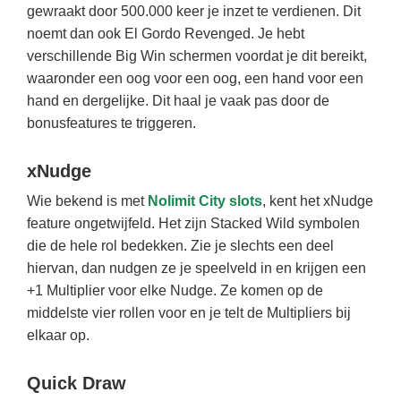
gewraakt door 500.000 keer je inzet te verdienen. Dit
noemt dan ook El Gordo Revenged. Je hebt
verschillende Big Win schermen voordat je dit bereikt,
waaronder een oog voor een oog, een hand voor een
hand en dergelijke. Dit haal je vaak pas door de
bonusfeatures te triggeren.
xNudge
Wie bekend is met
Nolimit City slots
, kent het xNudge
feature ongetwijfeld. Het zijn Stacked Wild symbolen
die de hele rol bedekken. Zie je slechts een deel
hiervan, dan nudgen ze je speelveld in en krijgen een
+1 Multiplier voor elke Nudge. Ze komen op de
middelste vier rollen voor en je telt de Multipliers bij
elkaar op.
Quick Draw