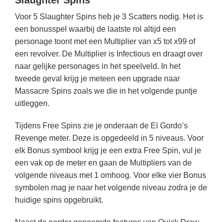
Slaughter Spins
Voor 5 Slaughter Spins heb je 3 Scatters nodig. Het is
een bonusspel waarbij de laatste rol altijd een
personage toont met een Multiplier van x5 tot x99 of
een revolver. De Multiplier is Infectious en draagt over
naar gelijke personages in het speelveld. In het
tweede geval krijg je meteen een upgrade naar
Massacre Spins zoals we die in het volgende puntje
uitleggen.
Tijdens Free Spins zie je onderaan de El Gordo’s
Revenge meter. Deze is opgedeeld in 5 niveaus. Voor
elk Bonus symbool krijg je een extra Free Spin, vul je
een vak op de meter en gaan de Multipliers van de
volgende niveaus met 1 omhoog. Voor elke vier Bonus
symbolen mag je naar het volgende niveau zodra je de
huidige spins opgebruikt.