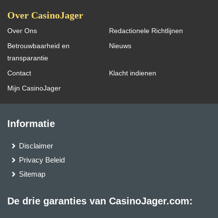
Over CasinoJager
Over Ons
Redactionele Richtlijnen
Betrouwbaarheid en
Nieuws
transparantie
Contact
Klacht indienen
Mijn CasinoJager
Informatie
Disclaimer
Privacy Beleid
Sitemap
De drie garanties van CasinoJager.com: