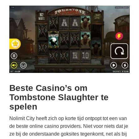
Beste Casino’s om
Tombstone Slaughter te
spelen
Nolimit City heeft zich op korte tijd ontpopt tot een van
de beste online casino providers. Niet voor niets dat je
ze bij de onderstaande goksites tegenkomt, net als bij