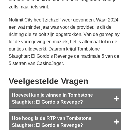
zelfs maar iets wint.
Nolimit City heeft zichzelf weer gevonden. Waar 2024
een wat minder jaar was voor de provider, is dit de
richting die ze ooit zijn opgetrokken. Van de gameplay
tot de vormgeving en muziek, het is allemaal tot in de
puntjes uitgewerkt. Daarom krijgt Tombstone
Slaughter: El Gordo’s Revenge de maximale 5 van de
5 sterren van CasinoJager.
Veelgestelde Vragen
Hoeveel kun je winnen in Tombstone
Slaughter: El Gordo's Revenge?
Hoe hoog is de RTP van Tombstone
Slaughter: El Gordo's Revenge?