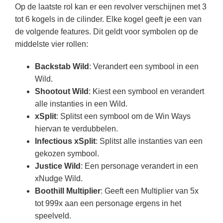
Op de laatste rol kan er een revolver verschijnen met 3
tot 6 kogels in de cilinder. Elke kogel geeft je een van
de volgende features. Dit geldt voor symbolen op de
middelste vier rollen:
Backstab Wild
: Verandert een symbool in een
Wild.
Shootout Wild
: Kiest een symbool en verandert
alle instanties in een Wild.
xSplit
: Splitst een symbool om de Win Ways
hiervan te verdubbelen.
Infectious xSplit
: Splitst alle instanties van een
gekozen symbool.
Justice Wild
: Een personage verandert in een
xNudge Wild.
Boothill Multiplier
: Geeft een Multiplier van 5x
tot 999x aan een personage ergens in het
speelveld.