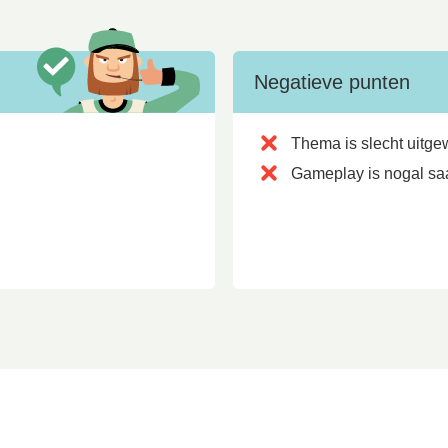
Negatieve punten
Thema is slecht uitge
Gameplay is nogal sa