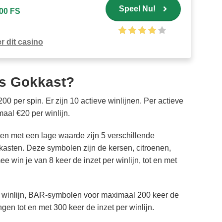
Speel Nu!
100 FS
r dit casino
s Gokkast?
00 per spin. Er zijn 10 actieve winlijnen. Per actieve
aal €20 per winlijn.
olen met een lage waarde zijn 5 verschillende
kkasten. Deze symbolen zijn de kersen, citroenen,
 win je van 8 keer de inzet per winlijn, tot en met
per winlijn, BAR-symbolen voor maximaal 200 keer de
ngen tot en met 300 keer de inzet per winlijn.