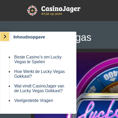
Lucky Vegas
Inhoudsopgave
Beste Casino’s om Lucky
Vegas te Spelen
Hoe Werkt de Lucky Vegas
Gokkast?
Wat vindt CasinoJager van
de Lucky Vegas Gokkast?
Veelgestelde Vragen