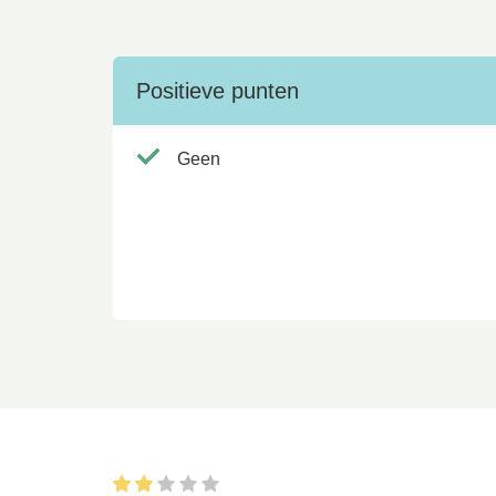
Positieve punten
Geen