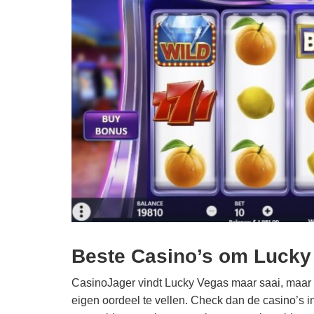
Beste Casino’s om Lucky
CasinoJager vindt Lucky Vegas maar saai, maar wel
eigen oordeel te vellen. Check dan de casino’s in 