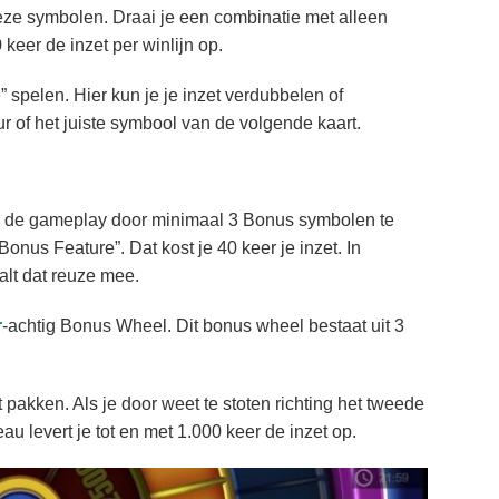
 deze symbolen. Draai je een combinatie met alleen
eer de inzet per winlijn op.
spelen. Hier kun je je inzet verdubbelen of
ur of het juiste symbool van de volgende kaart.
ia de gameplay door minimaal 3 Bonus symbolen te
nus Feature”. Dat kost je 40 keer je inzet. In
valt dat reuze mee.
r
-achtig Bonus Wheel. Dit bonus wheel bestaat uit 3
et pakken. Als je door weet te stoten richting het tweede
eau levert je tot en met 1.000 keer de inzet op.