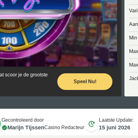
Wil
Uit
Vari
Vari
Aant
Aant
Min
Min
Max
Max
Max
t scoor je de grootste
Max
Jac
Speel Nu!
Jac
Gecontroleerd door
Laatste Update:
Marijn Tijssen
15 juni 2026
Casino Redacteur