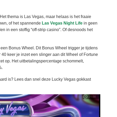
Het thema is Las Vegas, maar helaas is het fraaie
own, of het spannende
Las Vegas Night Life
in geen
en in een stoffig “off-strip casino”. Of desnoods het
een Bonus Wheel. Dit Bonus Wheel trigger je tijdens
 40 keer je inzet een slinger aan dit Wheel of Fortune
nzet op. Het uitbetalingspercentage schommelt,
%.
waard is? Lees dan snel deze Lucky Vegas gokkast