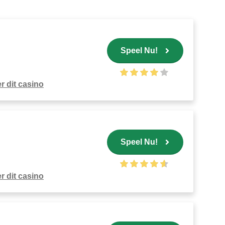
Speel Nu!
r dit casino
Speel Nu!
r dit casino