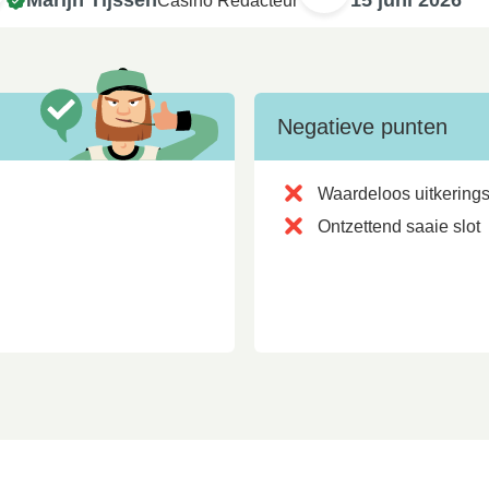
Marijn Tijssen
15 juni 2026
Casino Redacteur
Negatieve punten
Waardeloos uitkering
Ontzettend saaie slot