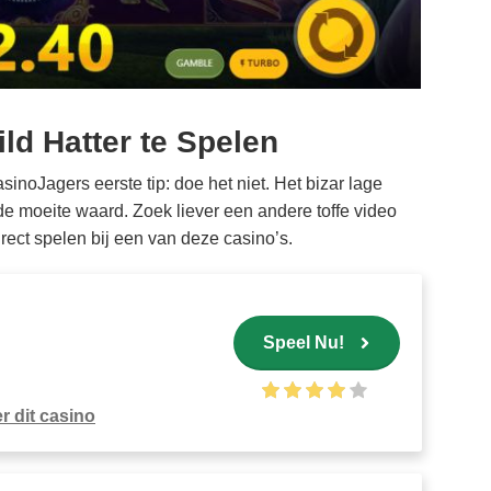
ld Hatter te Spelen
sinoJagers eerste tip: doe het niet. Het bizar lage
 de moeite waard. Zoek liever een andere toffe video
direct spelen bij een van deze casino’s.
Speel Nu!
r dit casino