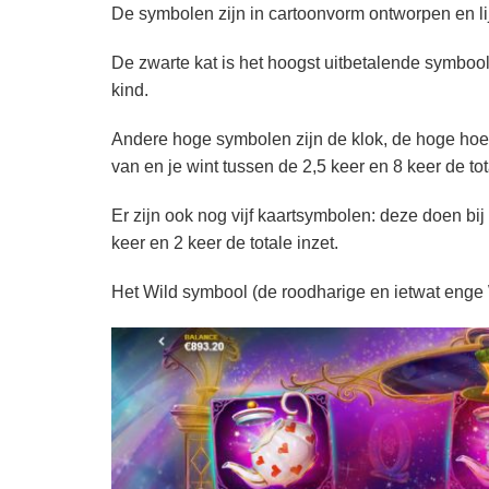
De symbolen zijn in cartoonvorm ontworpen en li
De zwarte kat is het hoogst uitbetalende symbool e
kind.
Andere hoge symbolen zijn de klok, de hoge hoed
van en je wint tussen de 2,5 keer en 8 keer de tot
Er zijn ook nog vijf kaartsymbolen: deze doen bij
keer en 2 keer de totale inzet.
Het Wild symbool (de roodharige en ietwat enge 