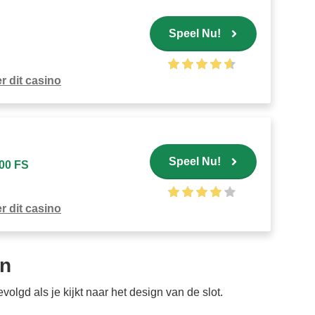
Speel Nu!
r dit casino
Speel Nu!
100 FS
r dit casino
en
olgd als je kijkt naar het design van de slot.