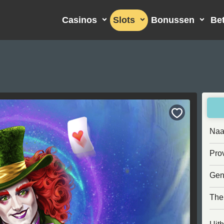
Casinos
Slots
Bonussen
Bet
Bewaar
als
Naa
favoriet
Ree
Ree
Naa
Pro
Aut
Aut
Bon
Pro
Gen
Bon
Pro
Mult
Gen
Th
Pro
Wil
Th
Mult