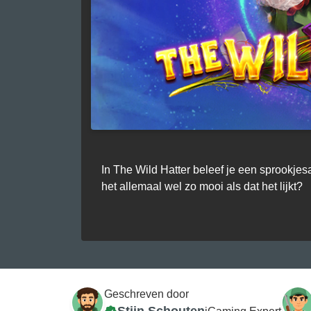
In The Wild Hatter beleef je een sprookjes
het allemaal wel zo mooi als dat het lijkt?
Geschreven door