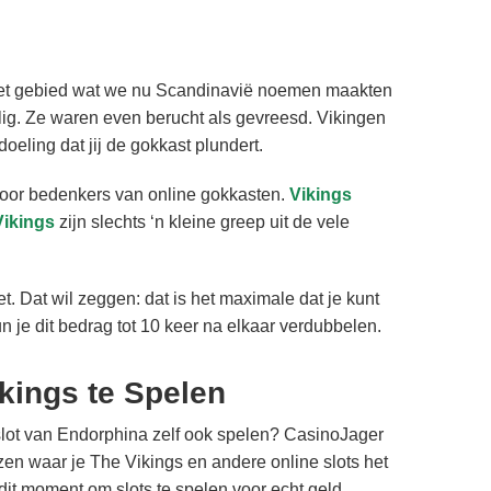
 het gebied wat we nu Scandinavië noemen maakten
ig. Ze waren even berucht als gevreesd. Vikingen
oeling dat jij de gokkast plundert.
voor bedenkers van online gokkasten.
Vikings
Vikings
zijn slechts ‘n kleine greep uit de vele
t. Dat wil zeggen: dat is het maximale dat je kunt
 je dit bedrag tot 10 keer na elkaar verdubbelen.
kings te Spelen
e slot van Endorphina zelf ook spelen? CasinoJager
ozen waar je The Vikings en andere online slots het
 dit moment om slots te spelen voor echt geld.