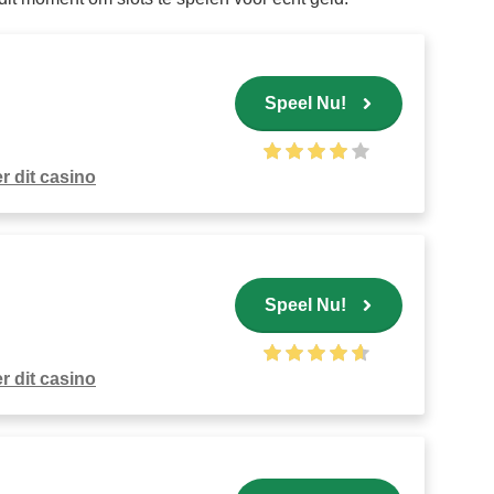
Speel Nu!
r dit casino
Speel Nu!
r dit casino