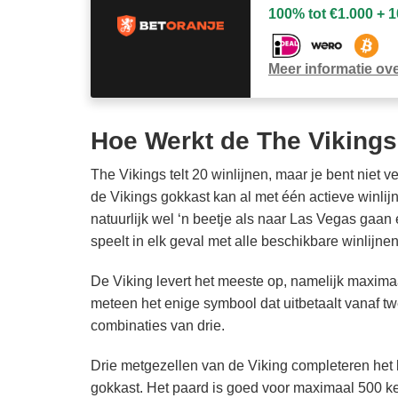
favoriet
100% tot €1.000 + 
Meer informatie ove
Hoe Werkt de The Viking
The Vikings telt 20 winlijnen, maar je bent niet v
de Vikings gokkast kan al met één actieve winlijn
natuurlijk wel ‘n beetje als naar Las Vegas gaan
speelt in elk geval met alle beschikbare winlijne
De Viking levert het meeste op, namelijk maximaal
meteen het enige symbool dat uitbetaalt vanaf tw
combinaties van drie.
Drie metgezellen van de Viking completeren het
gokkast. Het paard is goed voor maximaal 500 kee