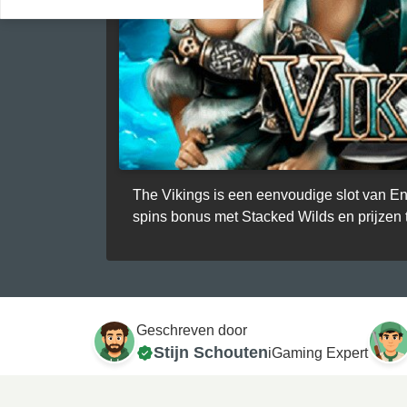
The Vikings is een eenvoudige slot van En
spins bonus met Stacked Wilds en prijzen to
Geschreven door
Stijn Schouten
iGaming Expert