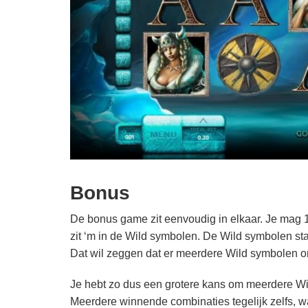
Bonus
De bonus game zit eenvoudig in elkaar. Je mag 12
zit ‘m in de Wild symbolen. De Wild symbolen st
Dat wil zeggen dat er meerdere Wild symbolen on
Je hebt zo dus een grotere kans om meerdere Wil
Meerdere winnende combinaties tegelijk zelfs, w