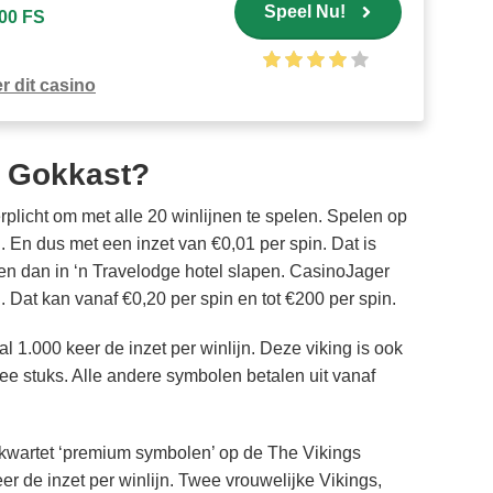
Speel Nu!
100 FS
r dit casino
s Gokkast?
erplicht om met alle 20 winlijnen te spelen. Spelen op
. En dus met een inzet van €0,01 per spin. Dat is
 en dan in ‘n Travelodge hotel slapen. CasinoJager
n. Dat kan vanaf €0,20 per spin en tot €200 per spin.
 1.000 keer de inzet per winlijn. Deze viking is ook
ee stuks. Alle andere symbolen betalen uit vanaf
 kwartet ‘premium symbolen’ op de The Vikings
r de inzet per winlijn. Twee vrouwelijke Vikings,