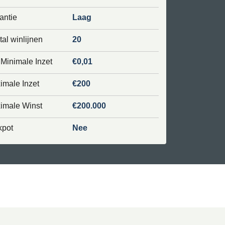
ds
Ja
betalingspercentage
96%
antie
Laag
antie
Laag
al winlijnen
20
al winlijnen
20
 Minimale Inzet
€0,01
 Minimale Inzet
€0,01
imale Inzet
€200
imale Inzet
€200
imale Winst
€200.000
imale Winst
€200.000
kpot
Nee
kpot
Nee