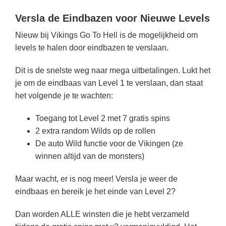
Versla de Eindbazen voor Nieuwe Levels
Nieuw bij Vikings Go To Hell is de mogelijkheid om
levels te halen door eindbazen te verslaan.
Dit is de snelste weg naar mega uitbetalingen. Lukt het
je om de eindbaas van Level 1 te verslaan, dan staat
het volgende je te wachten:
Toegang tot Level 2 met 7 gratis spins
2 extra random Wilds op de rollen
De auto Wild functie voor de Vikingen (ze
winnen altijd van de monsters)
Maar wacht, er is nog meer! Versla je weer de
eindbaas en bereik je het einde van Level 2?
Dan worden ALLE winsten die je hebt verzameld