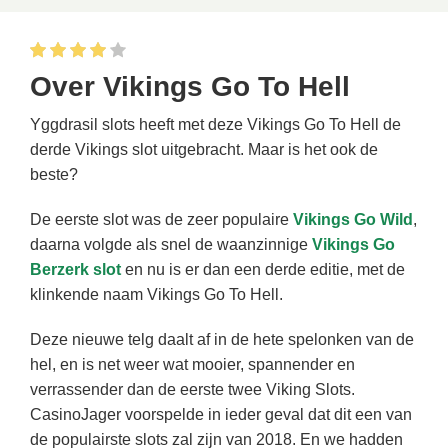
Over Vikings Go To Hell
Yggdrasil slots heeft met deze Vikings Go To Hell de
derde Vikings slot uitgebracht. Maar is het ook de
beste?
De eerste slot was de zeer populaire
Vikings Go Wild
,
daarna volgde als snel de waanzinnige
Vikings Go
Berzerk slot
en nu is er dan een derde editie, met de
klinkende naam Vikings Go To Hell.
Deze nieuwe telg daalt af in de hete spelonken van de
hel, en is net weer wat mooier, spannender en
verrassender dan de eerste twee Viking Slots.
CasinoJager voorspelde in ieder geval dat dit een van
de populairste slots zal zijn van 2018. En we hadden