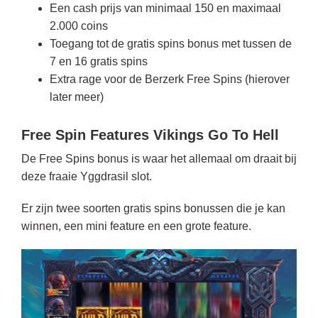
Een cash prijs van minimaal 150 en maximaal
2.000 coins
Toegang tot de gratis spins bonus met tussen de
7 en 16 gratis spins
Extra rage voor de Berzerk Free Spins (hierover
later meer)
Free Spin Features Vikings Go To Hell
De Free Spins bonus is waar het allemaal om draait bij
deze fraaie Yggdrasil slot.
Er zijn twee soorten gratis spins bonussen die je kan
winnen, een mini feature en een grote feature.