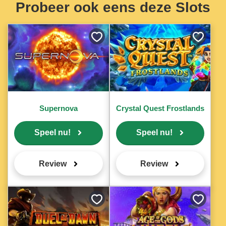
Probeer ook eens deze Slots
Bewaar
Bewaar
als
als
favoriet
favoriet
Supernova
Crystal Quest Frostlands
Speel nu!
Speel nu!
Review
Review
Bewaar
Bewaar
als
als
favoriet
favoriet