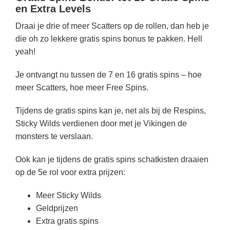
en Extra Levels
Draai je drie of meer Scatters op de rollen, dan heb je
die oh zo lekkere gratis spins bonus te pakken. Hell
yeah!
Je ontvangt nu tussen de 7 en 16 gratis spins – hoe
meer Scatters, hoe meer Free Spins.
Tijdens de gratis spins kan je, net als bij de Respins,
Sticky Wilds verdienen door met je Vikingen de
monsters te verslaan.
Ook kan je tijdens de gratis spins schatkisten draaien
op de 5e rol voor extra prijzen:
Meer Sticky Wilds
Geldprijzen
Extra gratis spins