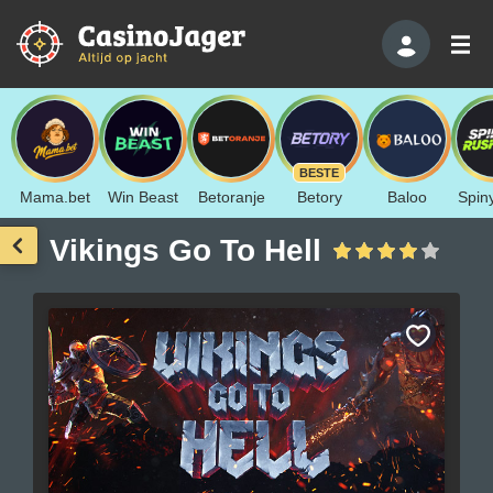
BESTE
Mama.bet
Win Beast
Betoranje
Betory
Baloo
Spin
Vikings Go To Hell
Bewaar
als
favoriet