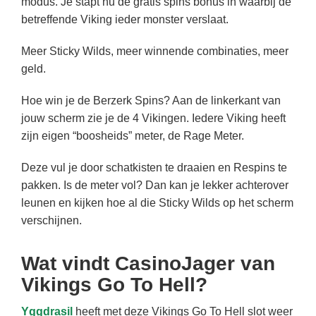
modus. Je stapt nu de gratis spins bonus in waarbij de
betreffende Viking ieder monster verslaat.
Meer Sticky Wilds, meer winnende combinaties, meer
geld.
Hoe win je de Berzerk Spins? Aan de linkerkant van
jouw scherm zie je de 4 Vikingen. Iedere Viking heeft
zijn eigen “boosheids” meter, de Rage Meter.
Deze vul je door schatkisten te draaien en Respins te
pakken. Is de meter vol? Dan kan je lekker achterover
leunen en kijken hoe al die Sticky Wilds op het scherm
verschijnen.
Wat vindt CasinoJager van
Vikings Go To Hell?
Yggdrasil
heeft met deze Vikings Go To Hell slot weer