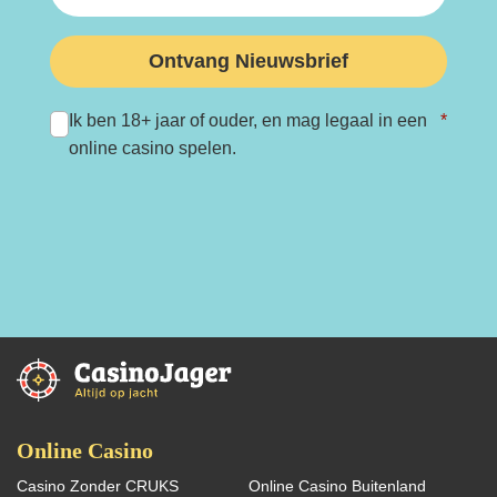
Ontvang Nieuwsbrief
Ik ben 18+ jaar of ouder, en mag legaal in een
*
online casino spelen.
Online Casino
Casino Zonder CRUKS
Online Casino Buitenland