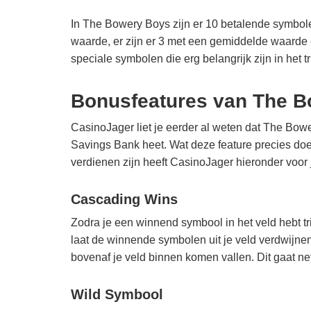
In The Bowery Boys zijn er 10 betalende symbole
waarde, er zijn er 3 met een gemiddelde waarde 
speciale symbolen die erg belangrijk zijn in het t
Bonusfeatures van The 
CasinoJager liet je eerder al weten dat The Bow
Savings Bank heet. Wat deze feature precies doet,
verdienen zijn heeft CasinoJager hieronder voor j
Cascading Wins
Zodra je een winnend symbool in het veld hebt t
laat de winnende symbolen uit je veld verdwijn
bovenaf je veld binnen komen vallen. Dit gaat ne
Wild Symbool