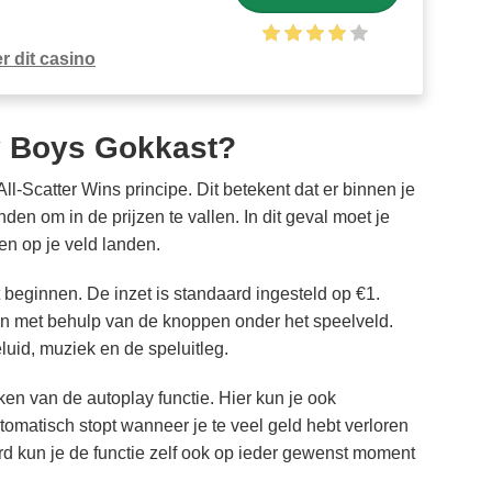
r dit casino
y Boys Gokkast?
l-Scatter Wins principe. Dit betekent dat er binnen je
n om in de prijzen te vallen. In dit geval moet je
en op je veld landen.
 beginnen. De inzet is standaard ingesteld op €1.
 met behulp van de knoppen onder het speelveld.
eluid, muziek en de speluitleg.
en van de autoplay functie. Hier kun je ook
tomatisch stopt wanneer je te veel geld hebt verloren
ard kun je de functie zelf ook op ieder gewenst moment