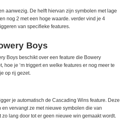
n aanwezig. De helft hiervan zijn symbolen met lage
en nog 2 met een hoge waarde. verder vind je 4
riggeren van specifieke features.
Bowery Boys
ery Boys beschikt over een feature die Bowery
 hoe je ‘m triggert en welke features er nog meer te
e op rij gezet.
rigger je automatisch de Cascading Wins feature. Deze
en en vervangt ze met nieuwe symbolen die van
t zo lang door tot er geen nieuwe win gemaakt wordt.