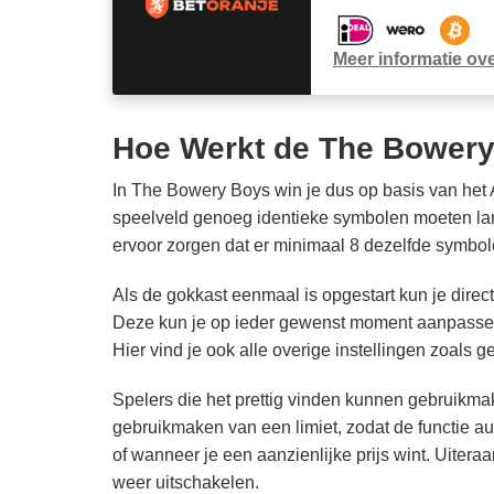
Meer informatie ove
Hoe Werkt de The Bower
In The Bowery Boys win je dus op basis van het Al
speelveld genoeg identieke symbolen moeten lande
ervoor zorgen dat er minimaal 8 dezelfde symbol
Als de gokkast eenmaal is opgestart kun je direct
Deze kun je op ieder gewenst moment aanpassen
Hier vind je ook alle overige instellingen zoals g
Spelers die het prettig vinden kunnen gebruikmak
gebruikmaken van een limiet, zodat de functie au
of wanneer je een aanzienlijke prijs wint. Uitera
weer uitschakelen.