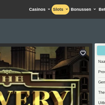
Casinos
Slots
Bonussen
Bet
Bewaar
als
Naa
favoriet
Ree
Ree
Aut
Naa
Pro
Aut
Bon
Bon
Pro
Gen
Fre
Fre
Pro
Gen
Th
Pro
Mult
Wil
Th
Uit
Mult