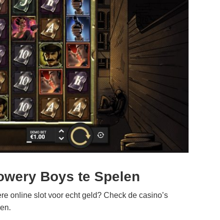
owery Boys te Spelen
e online slot voor echt geld? Check de casino’s
en.