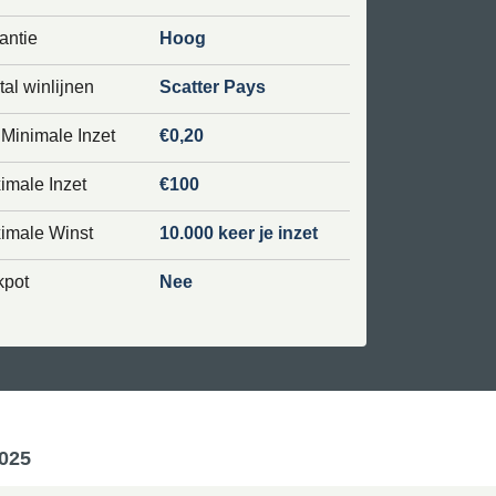
ds
Ja
betalingspercentage
96,41%
antie
Hoog
antie
Hoog
al winlijnen
Scatter Pays
al winlijnen
Scatter Pays
 Minimale Inzet
€0,20
 Minimale Inzet
€0,20
imale Inzet
€100
imale Inzet
€100
imale Winst
10.000 keer je inzet
imale Winst
10.000 keer je inzet
kpot
Nee
kpot
Nee
025