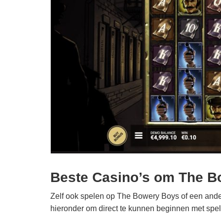
Beste Casino’s om The B
Zelf ook spelen op The Bowery Boys of een ander
hieronder om direct te kunnen beginnen met spel