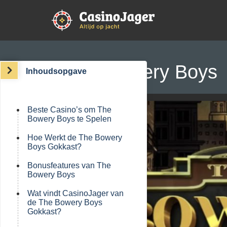
The Bowery Boys
Inhoudsopgave
Beste Casino’s om The
Bowery Boys te Spelen
Hoe Werkt de The Bowery
Boys Gokkast?
Bonusfeatures van The
Bowery Boys
Wat vindt CasinoJager van
de The Bowery Boys
Gokkast?