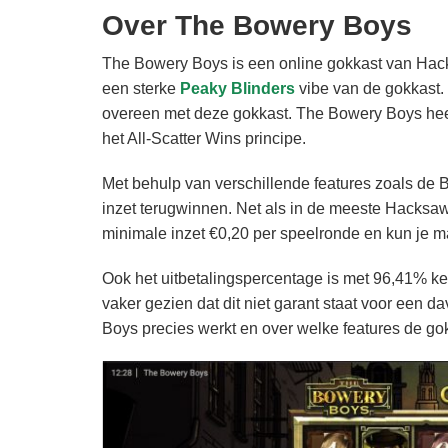
Over The Bowery Boys
The Bowery Boys is een online gokkast van Hack
een sterke
Peaky Blinders
vibe van de gokkast.
overeen met deze gokkast. The Bowery Boys heef
het All-Scatter Wins principe.
Met behulp van verschillende features zoals de
inzet terugwinnen. Net als in de meeste Hacks
minimale inzet €0,20 per speelronde en kun je m
Ook het uitbetalingspercentage is met 96,41% k
vaker gezien dat dit niet garant staat voor een 
Boys precies werkt en over welke features de gok