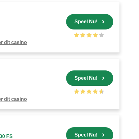
Speel Nu!
r dit casino
Speel Nu!
r dit casino
Speel Nu!
100 FS