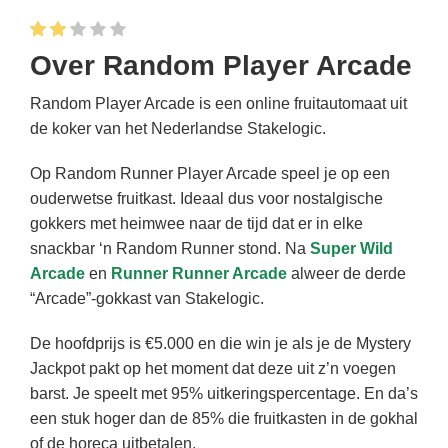
Over Random Player Arcade
Random Player Arcade is een online fruitautomaat uit
de koker van het Nederlandse Stakelogic.
Op Random Runner Player Arcade speel je op een
ouderwetse fruitkast. Ideaal dus voor nostalgische
gokkers met heimwee naar de tijd dat er in elke
snackbar ‘n Random Runner stond. Na
Super Wild
Arcade
en
Runner Runner Arcade
alweer de derde
“Arcade”-gokkast van Stakelogic.
De hoofdprijs is €5.000 en die win je als je de Mystery
Jackpot pakt op het moment dat deze uit z’n voegen
barst. Je speelt met 95% uitkeringspercentage. En da’s
een stuk hoger dan de 85% die fruitkasten in de gokhal
of de horeca uitbetalen.