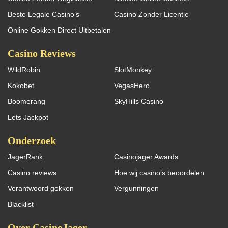
Beste Legale Casino’s
Casino Zonder Licentie
Online Gokken Direct Uitbetalen
Casino Reviews
WildRobin
SlotMonkey
Kokobet
VegasHero
Boomerang
SkyHills Casino
Lets Jackpot
Onderzoek
JagerRank
Casinojager Awards
Casino reviews
Hoe wij casino’s beoordelen
Verantwoord gokken
Vergunningen
Blacklist
Over CasinoJager