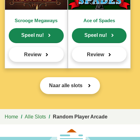
Scrooge Megaways
Ace of Spades
Speel nu!
Speel nu!
Review
Review
Naar alle slots
Home
/
Alle Slots
/
Random Player Arcade