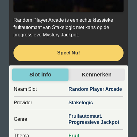
Random Player Arcade is een echte klassieke
fruitautomaat van Stakelogic met kans op de
progressieve Mystery Jackpot.
Speel Nu!
Slot info
Kenmerken
Reels
3
Naam Slot
Random Player Arcade
Autoplay
Ja
Bonus Spel
Nee
Provider
Stakelogic
Progressieve Jackpot
Ja
Multipliers
Nee
Fruitautomaat,
Genre
Wilds
Nee
Progressieve Jackpot
Thema
Fruit