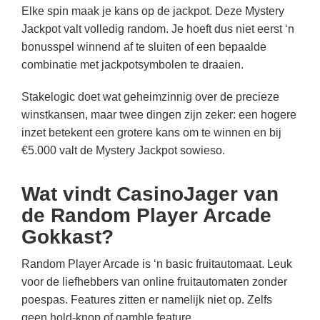
Elke spin maak je kans op de jackpot. Deze Mystery
Jackpot valt volledig random. Je hoeft dus niet eerst ‘n
bonusspel winnend af te sluiten of een bepaalde
combinatie met jackpotsymbolen te draaien.
Stakelogic doet wat geheimzinnig over de precieze
winstkansen, maar twee dingen zijn zeker: een hogere
inzet betekent een grotere kans om te winnen en bij
€5.000 valt de Mystery Jackpot sowieso.
Wat vindt CasinoJager van
de Random Player Arcade
Gokkast?
Random Player Arcade is ‘n basic fruitautomaat. Leuk
voor de liefhebbers van online fruitautomaten zonder
poespas. Features zitten er namelijk niet op. Zelfs
geen hold-knop of gamble feature.