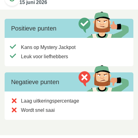
15 juni 2026
Positieve punten
Kans op Mystery Jackpot
Leuk voor liefhebbers
Negatieve punten
Laag uitkeringspercentage
Wordt snel saai