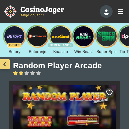
BESTE
NEDERLANDS
Betory
Betoranje
Kaasino
Win Beast
Super Spin
Tip-T
Random Player Arcade
Bewaar
als
favoriet