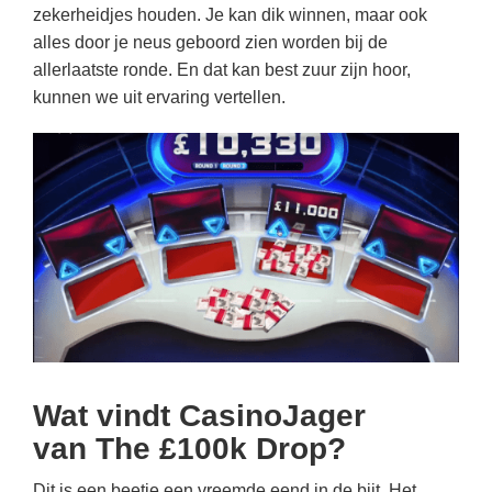
zekerheidjes houden. Je kan dik winnen, maar ook
alles door je neus geboord zien worden bij de
allerlaatste ronde. En dat kan best zuur zijn hoor,
kunnen we uit ervaring vertellen.
Wat vindt CasinoJager
van The £100k Drop?
Dit is een beetje een vreemde eend in de bijt. Het