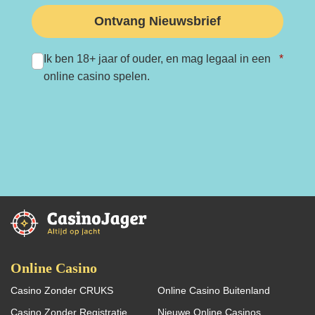
Ontvang Nieuwsbrief
Ik ben 18+ jaar of ouder, en mag legaal in een
*
online casino spelen.
Online Casino
Casino Zonder CRUKS
Online Casino Buitenland
Casino Zonder Registratie
Nieuwe Online Casinos