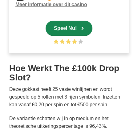
Meer informatie over dit casino
Speel Nu!
Hoe Werkt The £100k Drop
Slot?
Deze gokkast heeft 25 vaste winlijnen en wordt
gespeeld op 5 rollen met 3 rijen symbolen. Inzetten
kan vanaf €0,20 per spin en tot €500 per spin.
De variantie schatten wij in op medium en het
theoretische uitkeringspercentage is 96,43%.