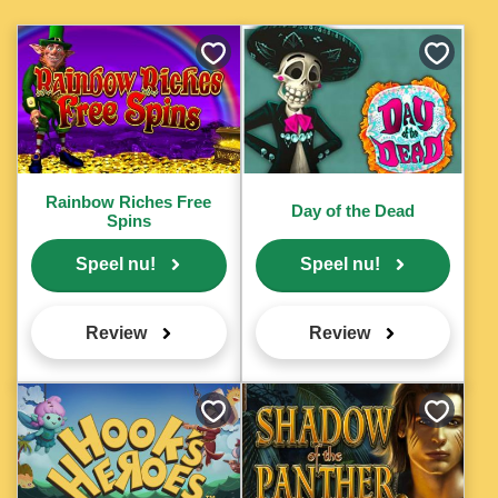
Bewaar
Bewaar
als
als
favoriet
favoriet
Rainbow Riches Free
Day of the Dead
Spins
Speel nu!
Speel nu!
Review
Review
Bewaar
Bewaar
als
als
favoriet
favoriet