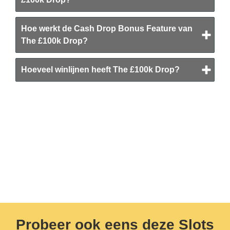
Hoe werkt de Cash Drop Bonus Feature van
The £100k Drop?
Hoeveel winlijnen heeft The £100k Drop?
Probeer ook eens deze Slots