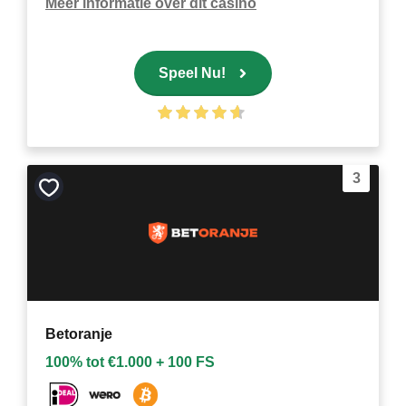
Meer informatie over dit casino
Speel Nu!
3
Bewaar
als
favoriet
Betoranje
100% tot €1.000 + 100 FS