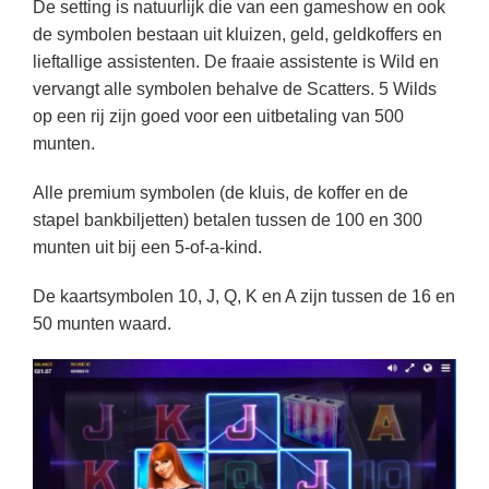
De setting is natuurlijk die van een gameshow en ook
de symbolen bestaan uit kluizen, geld, geldkoffers en
lieftallige assistenten. De fraaie assistente is Wild en
vervangt alle symbolen behalve de Scatters. 5 Wilds
op een rij zijn goed voor een uitbetaling van 500
munten.
Alle premium symbolen (de kluis, de koffer en de
stapel bankbiljetten) betalen tussen de 100 en 300
munten uit bij een 5-of-a-kind.
De kaartsymbolen 10, J, Q, K en A zijn tussen de 16 en
50 munten waard.