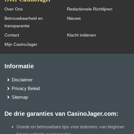
Over Ons
Redactionele Richtlijnen
Betrouwbaarheid en
Nieuws
transparantie
Contact
Klacht indienen
Mijn CasinoJager
Informatie
Disclaimer
Privacy Beleid
Sitemap
De drie garanties van CasinoJager.com:
Goede en betrouwbare tips voor iedereen: van beginner