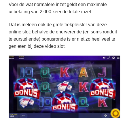
Voor de wat normalere inzet geldt een maximale
uitbetaling van 2.000 keer de totale inzet.
Dat is meteen ook de grote trekpleister van deze
online slot: behalve de enerverende (en soms ronduit
teleurstellende) bonusronde is er niet zo heel veel te
genieten bij deze video slot.