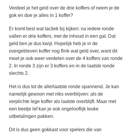
Verdeel je het geld over de drie koffers of neem je de
gok en doe je alles in 1 koffer?
Er komt best wat tactiek bij kijken: na iedere ronde
vallen er drie koffers, met de inhoud in een gat. Dat
geld ben je dus kwijt. Hopelijk heb je in de
overgebleven koffer nog flink wat geld over, want dit
moet je ook weer verdelen over de 4 koffers van ronde
2. In ronde 3 zijn er 3 koffers en in de laatste ronde
slechts 2.
Het is dus tot de allerlaatste ronde spannend. Je kan
namelijk gewoon met niks overblijven: als de
verplichte lege koffer als laatste overblijft. Maar met
een beetje lef kan je ook ongelooflijk leuke
uitbetalingen pakken.
Dit is dus geen gokkast voor spelers die van