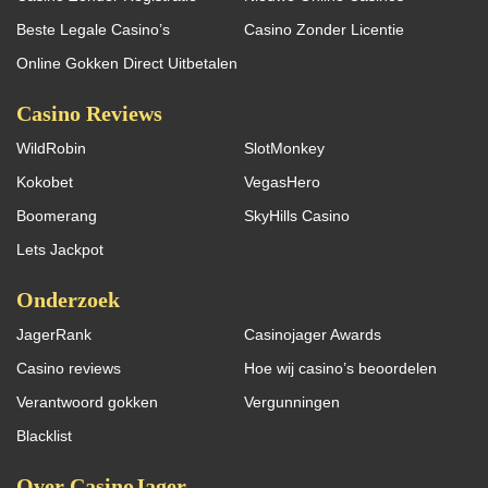
Beste Legale Casino’s
Casino Zonder Licentie
Online Gokken Direct Uitbetalen
Casino Reviews
WildRobin
SlotMonkey
Kokobet
VegasHero
Boomerang
SkyHills Casino
Lets Jackpot
Onderzoek
JagerRank
Casinojager Awards
Casino reviews
Hoe wij casino’s beoordelen
Verantwoord gokken
Vergunningen
Blacklist
Over CasinoJager