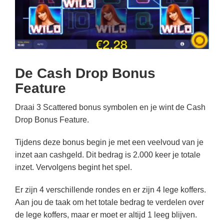
De Cash Drop Bonus
Feature
Draai 3 Scattered bonus symbolen en je wint de Cash
Drop Bonus Feature.
Tijdens deze bonus begin je met een veelvoud van je
inzet aan cashgeld. Dit bedrag is 2.000 keer je totale
inzet. Vervolgens begint het spel.
Er zijn 4 verschillende rondes en er zijn 4 lege koffers.
Aan jou de taak om het totale bedrag te verdelen over
de lege koffers, maar er moet er altijd 1 leeg blijven.