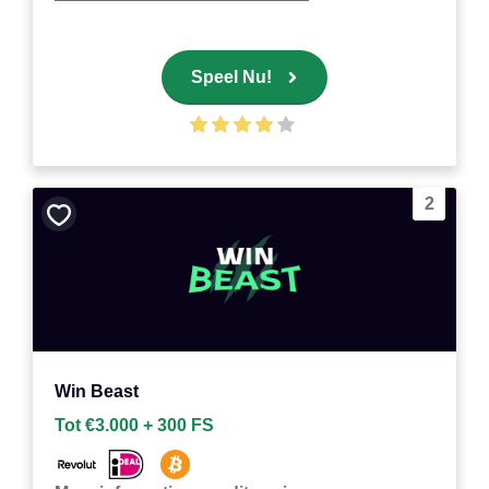
Speel Nu!
2
Bewaar
als
favoriet
Win Beast
Tot €3.000 + 300 FS