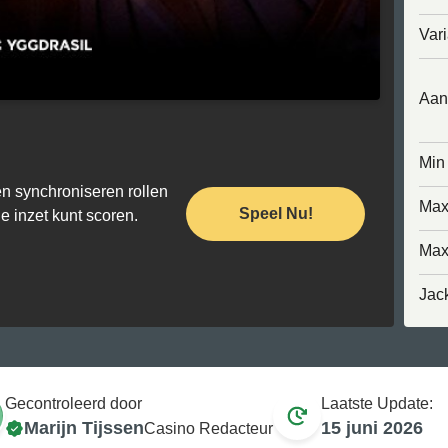
Uit
Wil
Vari
Vari
Aant
Aant
Min
Min
en synchroniseren rollen
Max
Speel Nu!
je inzet kunt scoren.
Max
Max
Max
Jac
Jac
Gecontroleerd door
Laatste Update:
Marijn Tijssen
15 juni 2026
Casino Redacteur