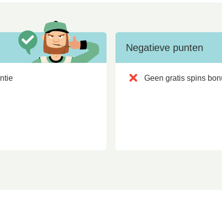
Negatieve punten
ntie
Geen gratis spins bo