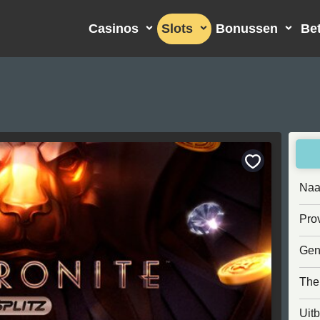
Casinos
Slots
Bonussen
Bet
Bewaar
als
Naa
favoriet
Ree
Ree
Naa
Pro
Aut
Aut
Bon
Pro
Gen
Bon
Pro
Mult
Gen
Th
Pro
Wil
Th
Mult
Uit