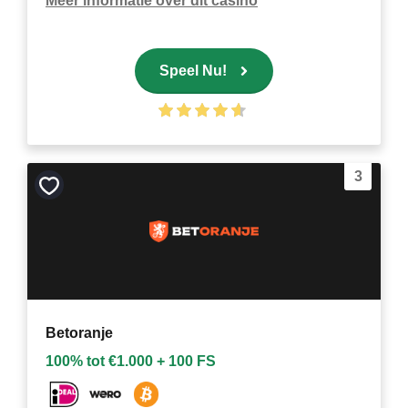
Meer informatie over dit casino
Speel Nu!
3
Bewaar
als
favoriet
Betoranje
100% tot €1.000 + 100 FS