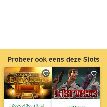
Probeer ook eens deze Slots
Bewaar
Bewaar
als
als
favoriet
favoriet
Book of Souls II: El