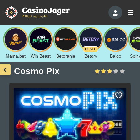
BESTE
Mama.bet
Win Beast
Betoranje
Betory
Baloo
Spin
Cosmo Pix
Bewaar
als
favoriet