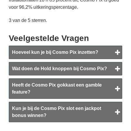
voor 96,2% uitkeringspercentage.
3 van de 5 sterren.
Veelgestelde Vragen
Hoeveel kun je bij Cosmo Pix inzetten?
Wat doen de Hold knoppen bij Cosmo Pix?
Heeft de Cosmo Pix gokkast een gamble
feature?
Kun je bij de Cosmo Pix slot een jackpot
bonus winnen?