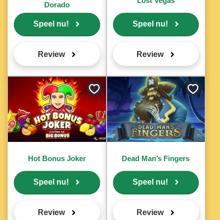
Lost Vegas
Dorado
Speel nu!
Speel nu!
Review
Review
Bewaar
Bewaar
als
als
favoriet
favoriet
Hot Bonus Joker
Dead Man’s Fingers
Speel nu!
Speel nu!
Review
Review