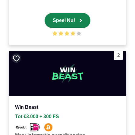
Speel Nu!
2
Bewaar
als
favoriet
Win Beast
Tot €3.000 + 300 FS