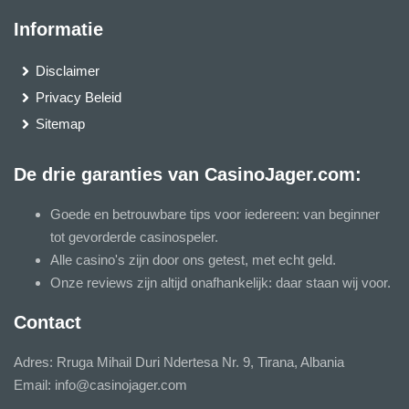
Informatie
Disclaimer
Privacy Beleid
Sitemap
De drie garanties van CasinoJager.com:
Goede en betrouwbare tips voor iedereen: van beginner
tot gevorderde casinospeler.
Alle casino's zijn door ons getest, met echt geld.
Onze reviews zijn altijd onafhankelijk: daar staan wij voor.
Contact
Adres: Rruga Mihail Duri Ndertesa Nr. 9, Tirana, Albania
Email:
info@casinojager.com