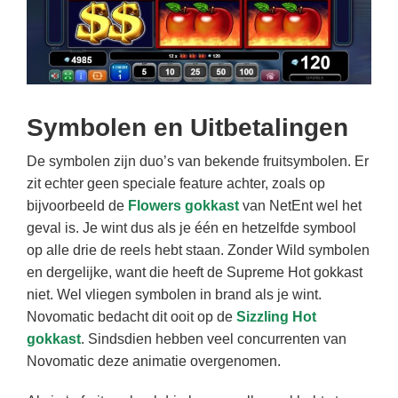
Symbolen en Uitbetalingen
De symbolen zijn duo’s van bekende fruitsymbolen. Er
zit echter geen speciale feature achter, zoals op
bijvoorbeeld de
Flowers gokkast
van NetEnt wel het
geval is. Je wint dus als je één en hetzelfde symbool
op alle drie de reels hebt staan. Zonder Wild symbolen
en dergelijke, want die heeft de Supreme Hot gokkast
niet. Wel vliegen symbolen in brand als je wint.
Novomatic bedacht dit ooit op de
Sizzling Hot
gokkast
. Sindsdien hebben veel concurrenten van
Novomatic deze animatie overgenomen.