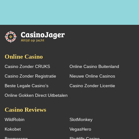
Online Casino
Casino Zonder CRUKS
Online Casino Buitenland
Casino Zonder Registratie
Nieuwe Online Casinos
Beste Legale Casino’s
Casino Zonder Licentie
Online Gokken Direct Uitbetalen
Casino Reviews
WildRobin
SlotMonkey
Kokobet
VegasHero
Boomerang
SkyHills Casino