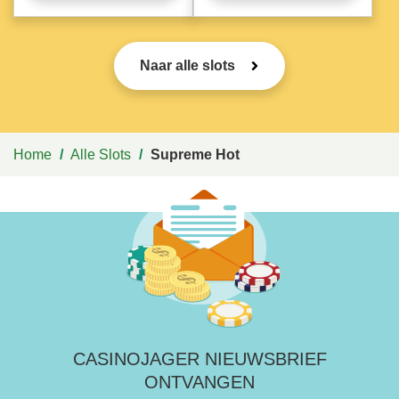
Naar alle slots
Home
/
Alle Slots
/
Supreme Hot
CASINOJAGER NIEUWSBRIEF
ONTVANGEN