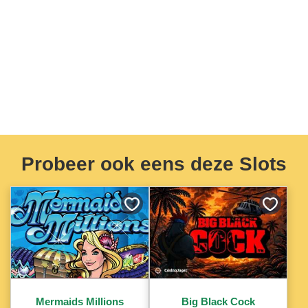
Probeer ook eens deze Slots
Bewaar
Bewaar
als
als
favoriet
favoriet
Mermaids Millions
Big Black Cock