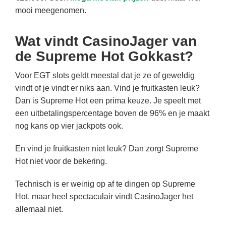
mooi meegenomen.
Wat vindt CasinoJager van
de Supreme Hot Gokkast?
Voor EGT slots geldt meestal dat je ze of geweldig
vindt of je vindt er niks aan. Vind je fruitkasten leuk?
Dan is Supreme Hot een prima keuze. Je speelt met
een uitbetalingspercentage boven de 96% en je maakt
nog kans op vier jackpots ook.
En vind je fruitkasten niet leuk? Dan zorgt Supreme
Hot niet voor de bekering.
Technisch is er weinig op af te dingen op Supreme
Hot, maar heel spectaculair vindt CasinoJager het
allemaal niet.