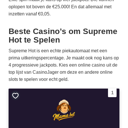
oplopen tot boven de €25.000! En dat allemaal met
inzetten vanaf €0,05.
Beste Casino’s om Supreme
Hot te Spelen
Supreme Hot is een echte piekautomaat met een
prima uitkeringspercentage. Je maakt ook nog kans op
4 progressieve jackpots. Kies een online casino uit de
top lijst van CasinoJager om deze en andere online
slots te spelen voor echt geld.
1
Bewaar
als
favoriet