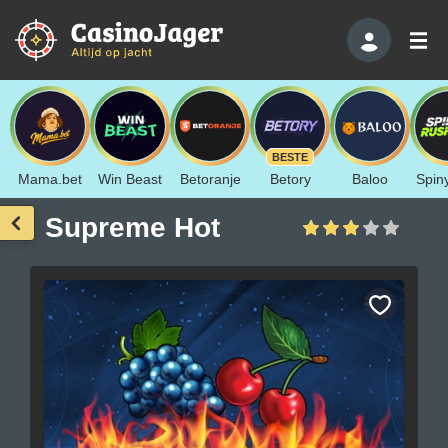
BESTE
Mama.bet
Win Beast
Betoranje
Betory
Baloo
Spin
Supreme Hot
Bewaar
als
favoriet