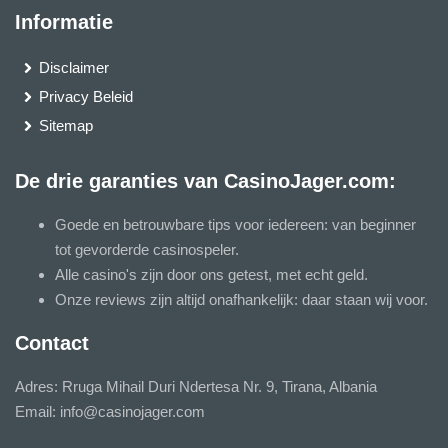
Informatie
Disclaimer
Privacy Beleid
Sitemap
De drie garanties van CasinoJager.com:
Goede en betrouwbare tips voor iedereen: van beginner
tot gevorderde casinospeler.
Alle casino's zijn door ons getest, met echt geld.
Onze reviews zijn altijd onafhankelijk: daar staan wij voor.
Contact
Adres: Rruga Mihail Duri Ndertesa Nr. 9, Tirana, Albania
Email:
info@casinojager.com