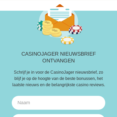
CASINOJAGER NIEUWSBRIEF
ONTVANGEN
Schrijf je in voor de CasinoJager nieuwsbrief, zo
blijf je op de hoogte van de beste bonussen, het
laatste nieuws en de belangrijkste casino reviews.