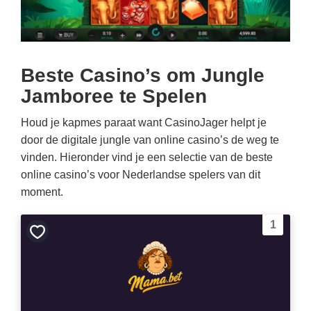
Beste Casino’s om Jungle
Jamboree te Spelen
Houd je kapmes paraat want CasinoJager helpt je
door de digitale jungle van online casino’s de weg te
vinden. Hieronder vind je een selectie van de beste
online casino’s voor Nederlandse spelers van dit
moment.
1
Bewaar
als
favoriet