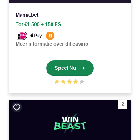
Mama.bet
Tot €1.500 + 150 FS
Meer informatie over dit casino
Speel Nu!
2
Bewaar
als
favoriet