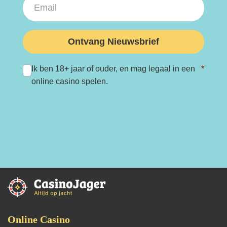
Ontvang Nieuwsbrief
Ik ben 18+ jaar of ouder, en mag legaal in een
*
online casino spelen.
Online Casino