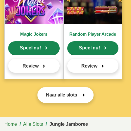
favoriet
favoriet
Magic Jokers
Random Player Arcade
Speel nu!
Speel nu!
Review
Review
Naar alle slots
Home
/
Alle Slots
/
Jungle Jamboree