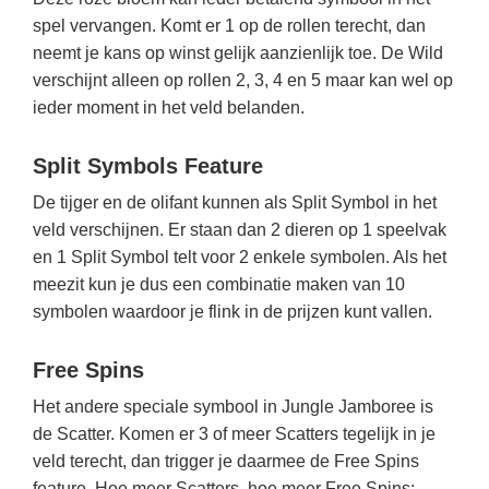
spel vervangen. Komt er 1 op de rollen terecht, dan
neemt je kans op winst gelijk aanzienlijk toe. De Wild
verschijnt alleen op rollen 2, 3, 4 en 5 maar kan wel op
ieder moment in het veld belanden.
Split Symbols Feature
De tijger en de olifant kunnen als Split Symbol in het
veld verschijnen. Er staan dan 2 dieren op 1 speelvak
en 1 Split Symbol telt voor 2 enkele symbolen. Als het
meezit kun je dus een combinatie maken van 10
symbolen waardoor je flink in de prijzen kunt vallen.
Free Spins
Het andere speciale symbool in Jungle Jamboree is
de Scatter. Komen er 3 of meer Scatters tegelijk in je
veld terecht, dan trigger je daarmee de Free Spins
feature. Hoe meer Scatters, hoe meer Free Spins: