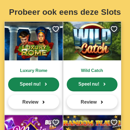
Probeer ook eens deze Slots
Bewaar
Bewaar
als
als
favoriet
favoriet
Luxury Rome
Wild Catch
Speel nu!
Speel nu!
Review
Review
Bewaar
Bewaar
als
als