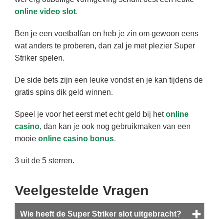
online video slot
.
Ben je een voetbalfan en heb je zin om gewoon eens
wat anders te proberen, dan zal je met plezier Super
Striker spelen.
De side bets zijn een leuke vondst en je kan tijdens de
gratis spins dik geld winnen.
Speel je voor het eerst met echt geld bij het
online
casino
, dan kan je ook nog gebruikmaken van een
mooie
online casino bonus
.
3 uit de 5 sterren.
Veelgestelde Vragen
Wie heeft de Super Striker slot uitgebracht?