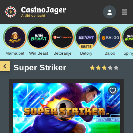
BESTE
Mama.bet
Win Beast
Betoranje
Betory
Baloo
Spin
Super Striker
Bewaar
als
favoriet