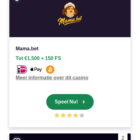
als
favoriet
Mama.bet
Tot €1.500 + 150 FS
Meer informatie over dit casino
Speel Nu!
2