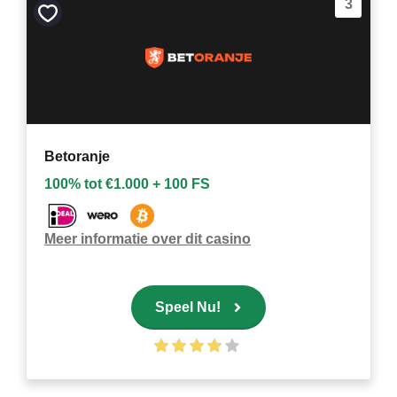
3
Bewaar
als
favoriet
Betoranje
100% tot €1.000 + 100 FS
Meer informatie over dit casino
Speel Nu!