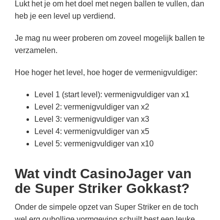
Lukt het je om het doel met negen ballen te vullen, dan
heb je een level up verdiend.
Je mag nu weer proberen om zoveel mogelijk ballen te
verzamelen.
Hoe hoger het level, hoe hoger de vermenigvuldiger:
Level 1 (start level): vermenigvuldiger van x1
Level 2: vermenigvuldiger van x2
Level 3: vermenigvuldiger van x3
Level 4: vermenigvuldiger van x5
Level 5: vermenigvuldiger van x10
Wat vindt CasinoJager van
de Super Striker Gokkast?
Onder de simpele opzet van Super Striker en de toch
wel erg oubollige vormgeving schuilt best een leuke