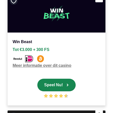
Bewaar
als
favoriet
Win Beast
Tot €3.000 + 300 FS
Meer informatie over dit casino
Speel Nu!