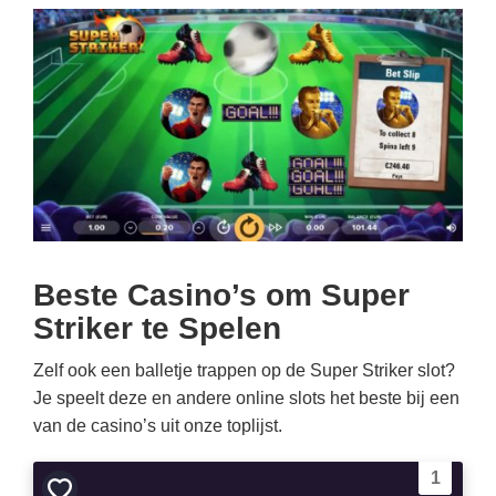
Beste Casino’s om Super
Striker te Spelen
Zelf ook een balletje trappen op de Super Striker slot?
Je speelt deze en andere online slots het beste bij een
van de casino’s uit onze toplijst.
1
Bewaar