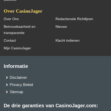
Over CasinoJager
Over Ons
Redactionele Richtlijnen
Betrouwbaarheid en
Nieuws
transparantie
Contact
Klacht indienen
Mijn CasinoJager
Informatie
Disclaimer
Privacy Beleid
Sitemap
De drie garanties van CasinoJager.com: