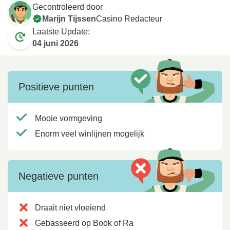
Gecontroleerd door
Marijn Tijssen
Casino Redacteur
Laatste Update:
04 juni 2026
Positieve punten
Mooie vormgeving
Enorm veel winlijnen mogelijk
Negatieve punten
Draait niet vloeiend
Gebasseerd op Book of Ra