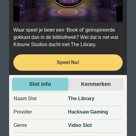
Waar speel je beter een ‘Book of’ geïnspireerde
gokkast dan in de bibliotheek? Wel dat is net wat
Kitsune Studios dacht met The Library.
Speel Nu!
Slot info
Kenmerken
Reels
5
Naam Slot
The Library
Autoplay
Ja
Bonus Spel
Ja
Provider
Hacksaw Gaming
Free Spins
10
Progressieve Jackpot
Nee
Genre
Video Slot
Multipliers
Nee