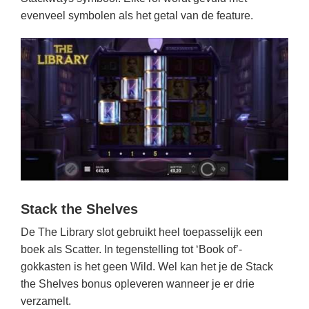
evenveel symbolen als het getal van de feature.
Stack the Shelves
De The Library slot gebruikt heel toepasselijk een
boek als Scatter. In tegenstelling tot ‘Book of’-
gokkasten is het geen Wild. Wel kan het je de Stack
the Shelves bonus opleveren wanneer je er drie
verzamelt.