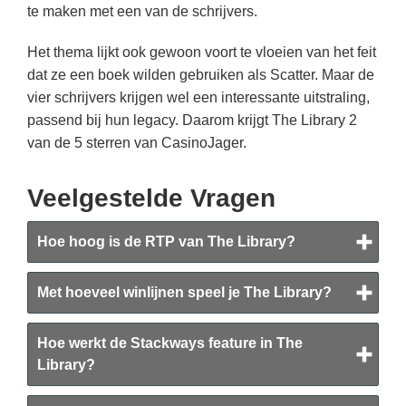
te maken met een van de schrijvers.
Het thema lijkt ook gewoon voort te vloeien van het feit
dat ze een boek wilden gebruiken als Scatter. Maar de
vier schrijvers krijgen wel een interessante uitstraling,
passend bij hun legacy. Daarom krijgt The Library 2
van de 5 sterren van CasinoJager.
Veelgestelde Vragen
Hoe hoog is de RTP van The Library?
Met hoeveel winlijnen speel je The Library?
Hoe werkt de Stackways feature in The
Library?