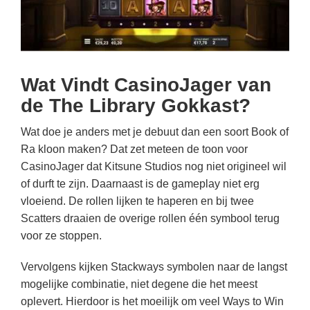
Wat Vindt CasinoJager van
de The Library Gokkast?
Wat doe je anders met je debuut dan een soort Book of
Ra kloon maken? Dat zet meteen de toon voor
CasinoJager dat Kitsune Studios nog niet origineel wil
of durft te zijn. Daarnaast is de gameplay niet erg
vloeiend. De rollen lijken te haperen en bij twee
Scatters draaien de overige rollen één symbool terug
voor ze stoppen.
Vervolgens kijken Stackways symbolen naar de langst
mogelijke combinatie, niet degene die het meest
oplevert. Hierdoor is het moeilijk om veel Ways to Win