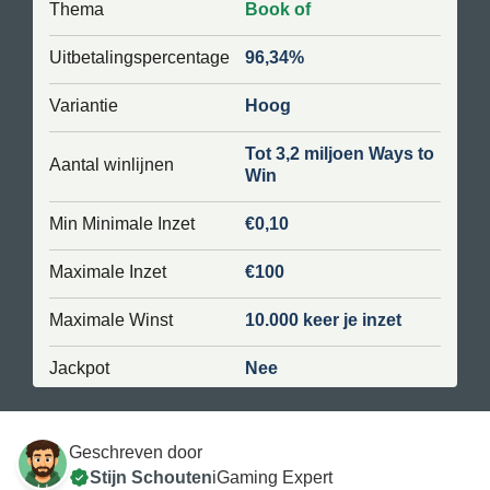
Wilds
Nee
Thema
Book of
Uitbetalingspercentage
96,34%
Variantie
Hoog
Tot 3,2 miljoen Ways to
Aantal winlijnen
Win
Min Minimale Inzet
€0,10
Maximale Inzet
€100
Maximale Winst
10.000 keer je inzet
Jackpot
Nee
Geschreven door
Stijn Schouten
iGaming Expert