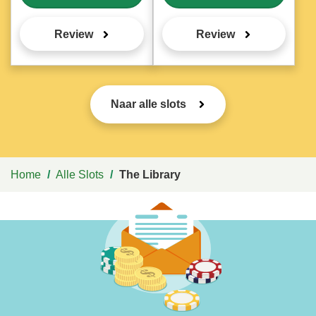
Review
Review
Naar alle slots
Home
/
Alle Slots
/
The Library