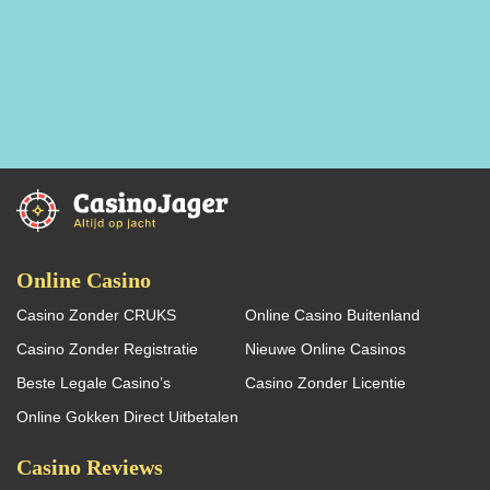
Online Casino
Casino Zonder CRUKS
Online Casino Buitenland
Casino Zonder Registratie
Nieuwe Online Casinos
Beste Legale Casino’s
Casino Zonder Licentie
Online Gokken Direct Uitbetalen
Casino Reviews