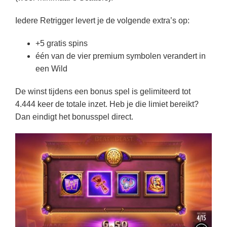
Iedere Retrigger levert je de volgende extra’s op:
+5 gratis spins
één van de vier premium symbolen verandert in
een Wild
De winst tijdens een bonus spel is gelimiteerd tot
4.444 keer de totale inzet. Heb je die limiet bereikt?
Dan eindigt het bonusspel direct.