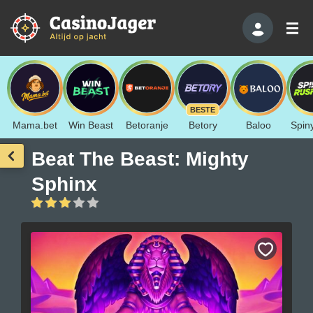
BESTE
Mama.bet
Win Beast
Betoranje
Betory
Baloo
Spin
Beat The Beast: Mighty
Sphinx
Bewaar
als
favoriet