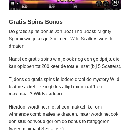
Gratis Spins Bonus
De gratis spins bonus van Beat The Beast: Mighty
Sphinx win je als je 3 of meer Wild Scatters weet te
draaien.
Naast de gratis spins win je ook nog een geldprijs, die
kan oplopen tot 200 keer de totale inzet (bij 5 Scatters).
Tijdens de gratis spins is iedere draai de mystery Wild
feature actief: je krijgt dus altijd minimaal 1 en
maximaal 3 Wilds cadeau.
Hierdoor wordt het niet alleen makkelijker om
winnende combinaties te draaien, maar wordt het ook
een stuk eenvoudiger om de bonus te retriggeren
(weer minimaal 3 Scatters).