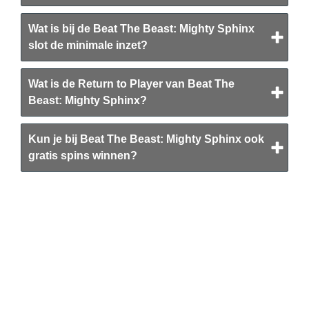
Wat is bij de Beat The Beast: Mighty Sphinx
slot de minimale inzet?
Wat is de Return to Player van Beat The
Beast: Mighty Sphinx?
Kun je bij Beat The Beast: Mighty Sphinx ook
gratis spins winnen?