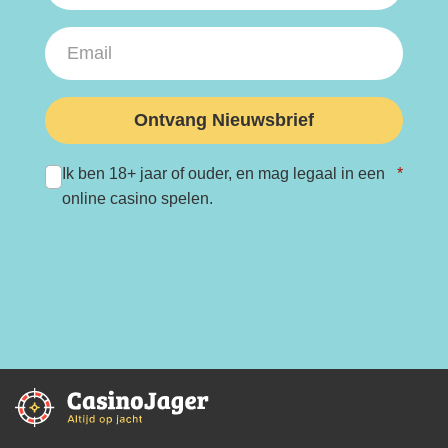
Ontvang Nieuwsbrief
Ik ben 18+ jaar of ouder, en mag legaal in een
*
online casino spelen.