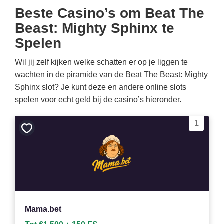
Beste Casino’s om Beat The
Beast: Mighty Sphinx te
Spelen
Wil jij zelf kijken welke schatten er op je liggen te
wachten in de piramide van de Beat The Beast: Mighty
Sphinx slot? Je kunt deze en andere online slots
spelen voor echt geld bij de casino’s hieronder.
1
Bewaar
als
favoriet
Mama.bet