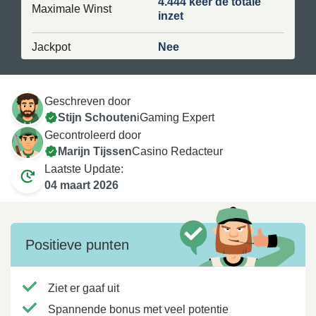
4.444 keer de totale
Maximale Winst
inzet
Jackpot
Nee
Geschreven door
Stijn Schouten
iGaming Expert
Gecontroleerd door
Marijn Tijssen
Casino Redacteur
Laatste Update:
04 maart 2026
Positieve punten
Ziet er gaaf uit
Spannende bonus met veel potentie