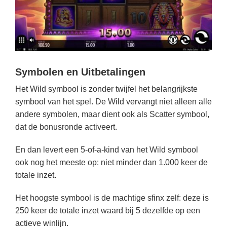
Symbolen en Uitbetalingen
Het Wild symbool is zonder twijfel het belangrijkste
symbool van het spel. De Wild vervangt niet alleen alle
andere symbolen, maar dient ook als Scatter symbool,
dat de bonusronde activeert.
En dan levert een 5-of-a-kind van het Wild symbool
ook nog het meeste op: niet minder dan 1.000 keer de
totale inzet.
Het hoogste symbool is de machtige sfinx zelf: deze is
250 keer de totale inzet waard bij 5 dezelfde op een
actieve winlijn.