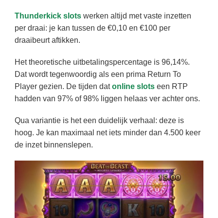
Thunderkick slots
werken altijd met vaste inzetten
per draai: je kan tussen de €0,10 en €100 per
draaibeurt aftikken.
Het theoretische uitbetalingspercentage is 96,14%.
Dat wordt tegenwoordig als een prima Return To
Player gezien. De tijden dat
online slots
een RTP
hadden van 97% of 98% liggen helaas ver achter ons.
Qua variantie is het een duidelijk verhaal: deze is
hoog. Je kan maximaal net iets minder dan 4.500 keer
de inzet binnenslepen.