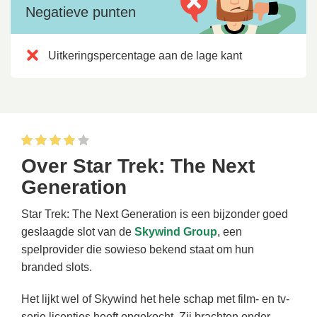
Negatieve punten
Uitkeringspercentage aan de lage kant
Over Star Trek: The Next
Generation
Star Trek: The Next Generation is een bijzonder goed
geslaagde slot van de
Skywind Group
, een
spelprovider die sowieso bekend staat om hun
branded slots.
Het lijkt wel of Skywind het hele schap met film- en tv-
serie licenties heeft opgekocht. Zij brachten onder