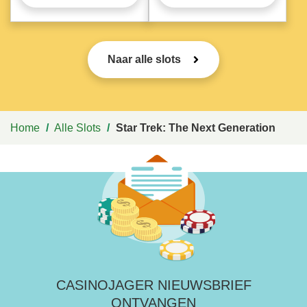
Naar alle slots
Home
/
Alle Slots
/
Star Trek: The Next Generation
CASINOJAGER NIEUWSBRIEF
ONTVANGEN