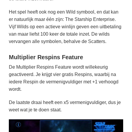
Het spel heeft ook nog een Wild symbool, en dat kan
er natuurlijk maar één zijn: The Starship Enterprise.
Vijf Wilds op een actieve winlijn geven een uitbetaling
van maar liefst 100 keer de totale inzet. De wilds
vervangen alle symbolen, behalve de Scatters.
Multiplier Respins Feature
De Multiplier Respins Feature wordt willekeurig
geactiveerd. Je krijgt vier gratis Respins, waarbij na
iedere Respin de vermenigvuldiger met +1 verhoogd
wordt.
De laatste draai heeft een x5 vermenigvuldiger, dus je
weet wat je te doen staat.