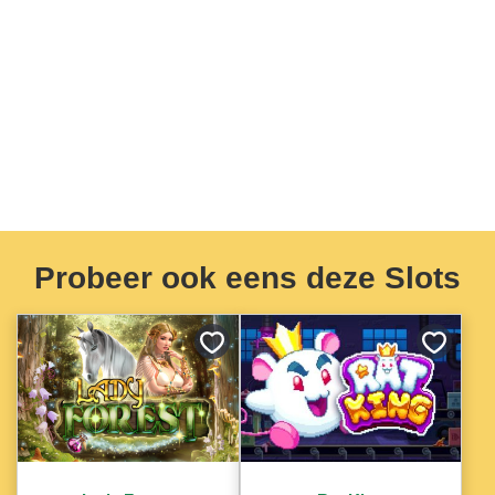
Probeer ook eens deze Slots
Bewaar
Bewaar
als
als
favoriet
favoriet