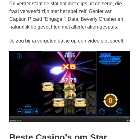
En verder staat de slot bol met clips uit de serie, die
fraai verweefd zijn met het spel zelf. Geniet van
Captain Picard “Engage!”, Data, Beverly Crusher en
natuurlijk de gevechten met allerlei alien-gespuis.
Je zou bijna vergeten dat je op een video slot speelt.
Beste Casino’s om Star