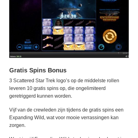
Gratis Spins Bonus
3 Scattered Star Trek logo’s op de middelste rollen
leveren 10 gratis spins op, die ongelimiteerd
geretriggerd kunnen worden.
Vijf van de crewleden zijn tijdens de gratis spins een
Expanding Wild, wat voor mooie verrassingen kan
zorgen.