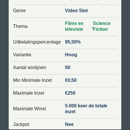
Progressieve Jackpot
Nee
Multipliers
Ja
Genre
Video Slot
Wilds
Ja
Films en
Science
Thema
,
televisie
Fiction
Uitbetalingspercentage
95,50%
Variantie
Hoog
Aantal winlijnen
50
Min Minimale Inzet
€0,50
Maximale Inzet
€250
5.000 keer de totale
Maximale Winst
inzet
Jackpot
Nee