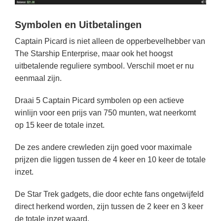
Symbolen en Uitbetalingen
Captain Picard is niet alleen de opperbevelhebber van
The Starship Enterprise, maar ook het hoogst
uitbetalende reguliere symbool. Verschil moet er nu
eenmaal zijn.
Draai 5 Captain Picard symbolen op een actieve
winlijn voor een prijs van 750 munten, wat neerkomt
op 15 keer de totale inzet.
De zes andere crewleden zijn goed voor maximale
prijzen die liggen tussen de 4 keer en 10 keer de totale
inzet.
De Star Trek gadgets, die door echte fans ongetwijfeld
direct herkend worden, zijn tussen de 2 keer en 3 keer
de totale inzet waard.