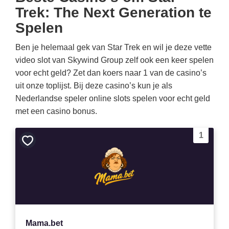
Trek: The Next Generation te
Spelen
Ben je helemaal gek van Star Trek en wil je deze vette
video slot van Skywind Group zelf ook een keer spelen
voor echt geld? Zet dan koers naar 1 van de casino’s
uit onze toplijst. Bij deze casino’s kun je als
Nederlandse speler online slots spelen voor echt geld
met een casino bonus.
1
Bewaar
als
favoriet
Mama.bet