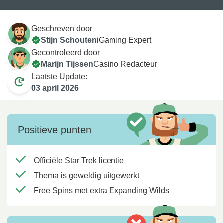
Geschreven door
Stijn Schouten
iGaming Expert
Gecontroleerd door
Marijn Tijssen
Casino Redacteur
Laatste Update:
03 april 2026
Positieve punten
Officiële Star Trek licentie
Thema is geweldig uitgewerkt
Free Spins met extra Expanding Wilds