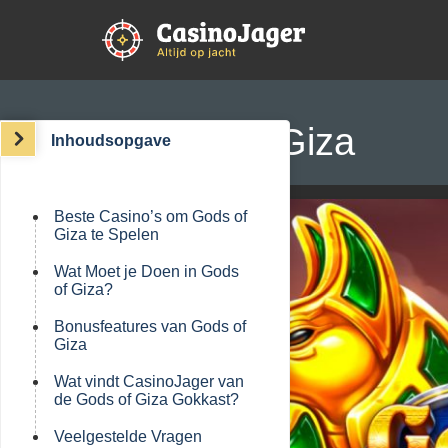
Gods of Giza
Inhoudsopgave
Beste Casino’s om Gods of
Giza te Spelen
Wat Moet je Doen in Gods
of Giza?
Bonusfeatures van Gods of
Giza
Wat vindt CasinoJager van
de Gods of Giza Gokkast?
Veelgestelde Vragen