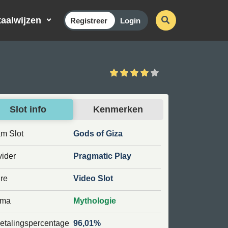
aalwijzen
Registreer
Login
Slot info
Kenmerken
Slot info
Kenmerken
m Slot
Gods of Giza
ls
5
ls
5
oplay
Ja
m Slot
Gods of Giza
vider
Pragmatic Play
oplay
Ja
us Spel
Ja
us Spel
Ja
vider
Pragmatic Play
re
Video Slot
e Spins
120
e Spins
120
gressieve Jackpot
Nee
re
Video Slot
ema
Mythologie
gressieve Jackpot
Nee
ipliers
Ja
ds
Ja
ema
Mythologie
betalingspercentage
96,01%
ipliers
Ja