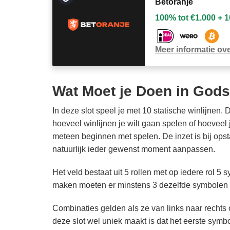
Betoranje
als
favoriet
100% tot €1.000 + 
Meer informatie ove
Wat Moet je Doen in Gods
In deze slot speel je met 10 statische winlijnen. 
hoeveel winlijnen je wilt gaan spelen of hoeveel je
meteen beginnen met spelen. De inzet is bij opst
natuurlijk ieder gewenst moment aanpassen.
Het veld bestaat uit 5 rollen met op iedere rol 
maken moeten er minstens 3 dezelfde symbolen a
Combinaties gelden als ze van links naar recht
deze slot wel uniek maakt is dat het eerste symboo