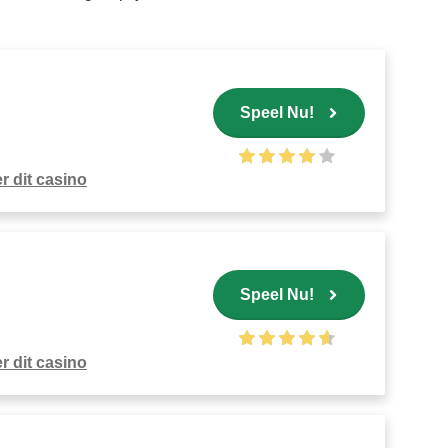
Speel Nu!
r dit casino
Speel Nu!
r dit casino