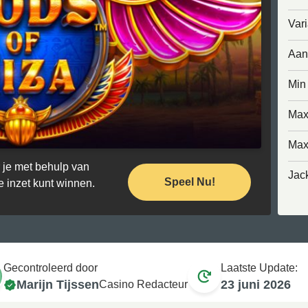
Wil
Uit
Vari
Vari
Aant
Aant
Min
Min
Max
Max
Max
r je met behulp van
Max
Jac
Speel Nu!
je inzet kunt winnen.
Jac
Gecontroleerd door
Laatste Update:
Marijn Tijssen
23 juni 2026
Casino Redacteur