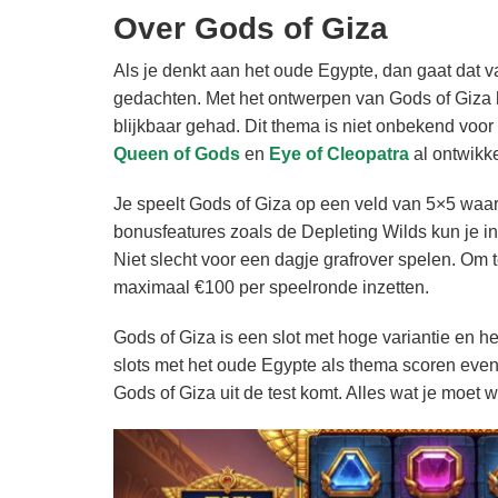
Over Gods of Giza
Als je denkt aan het oude Egypte, dan gaat dat
gedachten. Met het ontwerpen van Gods of Giza 
blijkbaar gehad. Dit thema is niet onbekend voor
Queen of Gods
en
Eye of Cleopatra
al ontwikke
Je speelt Gods of Giza op een veld van 5×5 waari
bonusfeatures zoals de Depleting Wilds kun je in
Niet slecht voor een dagje grafrover spelen. Om 
maximaal €100 per speelronde inzetten.
Gods of Giza is een slot met hoge variantie en h
slots met het oude Egypte als thema scoren eve
Gods of Giza uit de test komt. Alles wat je moet 