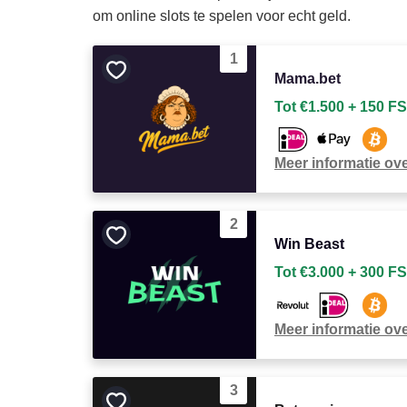
om online slots te spelen voor echt geld.
1
Bewaar
Mama.bet
als
favoriet
Tot €1.500 + 150 FS
Meer informatie ove
2
Bewaar
Win Beast
als
favoriet
Tot €3.000 + 300 FS
Meer informatie ove
3
Bewaar