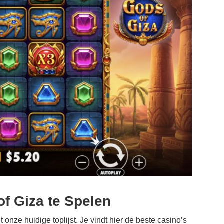
f Giza te Spelen
t onze huidige toplijst. Je vindt hier de beste casino’s