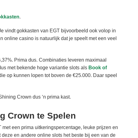
kkasten
.
Je vindt gokkasten van EGT bijvoorbeeld ook volop in
 online casino is natuurlijk dat je speelt met een veel
6,37%. Prima dus. Combinaties leveren maximaal
 dus met bekende hoge variantie slots als
Book of
 die op kunnen lopen tot boven de €25.000. Daar speel
s Shining Crown dus ‘n prima kast.
ng Crown te Spelen
T met een prima uitkeringspercentage, leuke prijzen en
t deze en andere online slots het beste bij een van de