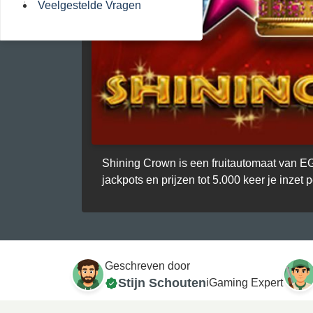
Veelgestelde Vragen
Shining Crown is een fruitautomaat van 
jackpots en prijzen tot 5.000 keer je inzet p
Geschreven door
Stijn Schouten
iGaming Expert