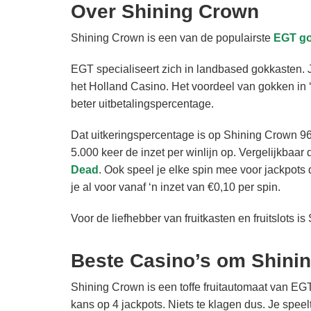
Over Shining Crown
Shining Crown is een van de populairste
EGT go
EGT specialiseert zich in landbased gokkasten. 
het Holland Casino. Het voordeel van gokken in ‘n
beter uitbetalingspercentage.
Dat uitkeringspercentage is op Shining Crown 9
5.000 keer de inzet per winlijn op. Vergelijkbaar
Dead
. Ook speel je elke spin mee voor jackpots
je al voor vanaf ‘n inzet van €0,10 per spin.
Voor de liefhebber van fruitkasten en fruitslots i
Beste Casino’s om Shini
Shining Crown is een toffe fruitautomaat van EG
kans op 4 jackpots. Niets te klagen dus. Je speel