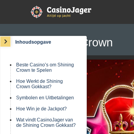
Shining Crown
Inhoudsopgave
Beste Casino’s om Shining
Crown te Spelen
Hoe Werkt de Shining
Crown Gokkast?
Symbolen en Uitbetalingen
Hoe Win je de Jackpot?
Wat vindt CasinoJager van
de Shining Crown Gokkast?