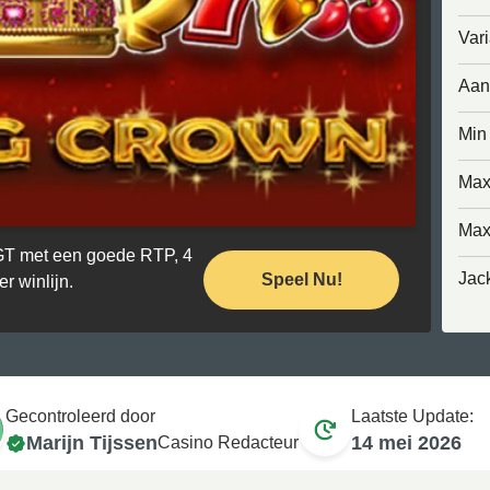
Wil
Uit
Vari
Vari
Aant
Aant
Min
Min
Max
Max
Max
EGT met een goede RTP, 4
Max
Jac
Speel Nu!
er winlijn.
Jac
Gecontroleerd door
Laatste Update:
Marijn Tijssen
14 mei 2026
Casino Redacteur