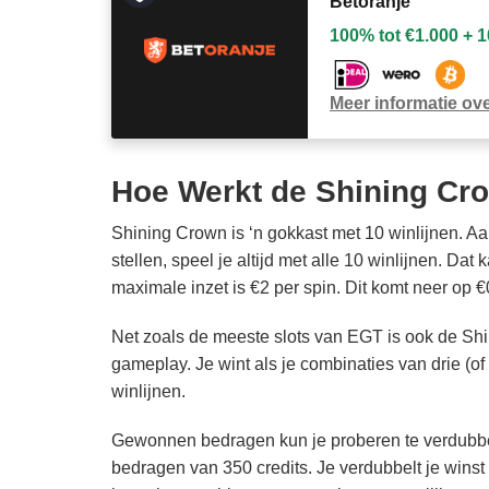
Betoranje
als
favoriet
100% tot €1.000 + 
Meer informatie ove
Hoe Werkt de Shining Cr
Shining Crown is ‘n gokkast met 10 winlijnen. Aang
stellen, speel je altijd met alle 10 winlijnen. Dat
maximale inzet is €2 per spin. Dit komt neer op €0
Net zoals de meeste slots van EGT is ook de S
gameplay. Je wint als je combinaties van drie (of
winlijnen.
Gewonnen bedragen kun je proberen te verdubb
bedragen van 350 credits. Je verdubbelt je winst al