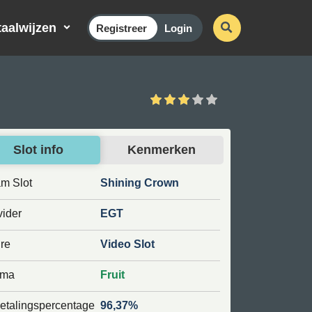
aalwijzen
Registreer
Login
Slot info
Kenmerken
Slot info
Kenmerken
m Slot
Shining Crown
ls
5
ls
5
m Slot
Shining Crown
vider
EGT
oplay
Ja
oplay
Ja
us Spel
Nee
vider
EGT
us Spel
Nee
re
Video Slot
gressieve Jackpot
Ja
ipliers
Nee
gressieve Jackpot
Ja
re
Video Slot
ema
Fruit
ds
Ja
ipliers
Nee
ema
Fruit
betalingspercentage
96,37%