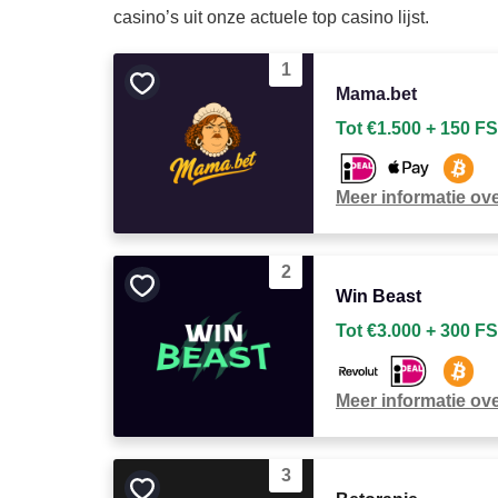
casino’s uit onze actuele top casino lijst.
1
Bewaar
Mama.bet
als
favoriet
Tot €1.500 + 150 FS
Meer informatie ove
2
Bewaar
Win Beast
als
favoriet
Tot €3.000 + 300 FS
Meer informatie ove
3
Bewaar