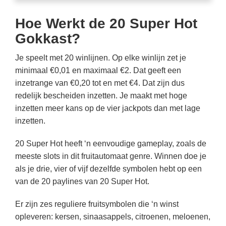
Hoe Werkt de 20 Super Hot
Gokkast?
Je speelt met 20 winlijnen. Op elke winlijn zet je
minimaal €0,01 en maximaal €2. Dat geeft een
inzetrange van €0,20 tot en met €4. Dat zijn dus
redelijk bescheiden inzetten. Je maakt met hoge
inzetten meer kans op de vier jackpots dan met lage
inzetten.
20 Super Hot heeft ‘n eenvoudige gameplay, zoals de
meeste slots in dit fruitautomaat genre. Winnen doe je
als je drie, vier of vijf dezelfde symbolen hebt op een
van de 20 paylines van 20 Super Hot.
Er zijn zes reguliere fruitsymbolen die ‘n winst
opleveren: kersen, sinaasappels, citroenen, meloenen,