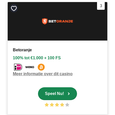
3
Bewaar
als
favoriet
Betoranje
100% tot €1.000 + 100 FS
Meer informatie over dit casino
Speel Nu!