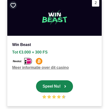
2
Bewaar
als
favoriet
Win Beast
Tot €3.000 + 300 FS
Meer informatie over dit casino
Speel Nu!