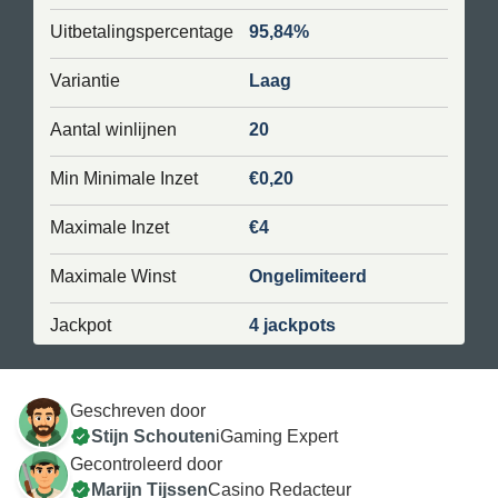
Uitbetalingspercentage
95,84%
Variantie
Laag
Aantal winlijnen
20
Min Minimale Inzet
€0,20
Maximale Inzet
€4
Maximale Winst
Ongelimiteerd
Jackpot
4 jackpots
Geschreven door
Stijn Schouten
iGaming Expert
Gecontroleerd door
Marijn Tijssen
Casino Redacteur