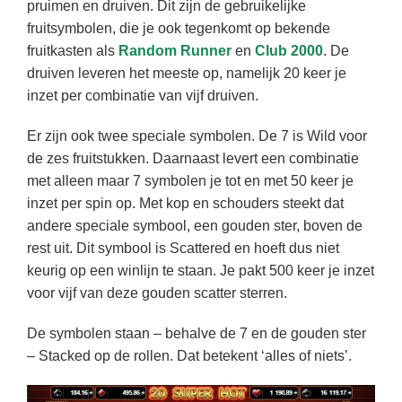
pruimen en druiven. Dit zijn de gebruikelijke
fruitsymbolen, die je ook tegenkomt op bekende
fruitkasten als
Random Runner
en
Club 2000
. De
druiven leveren het meeste op, namelijk 20 keer je
inzet per combinatie van vijf druiven.
Er zijn ook twee speciale symbolen. De 7 is Wild voor
de zes fruitstukken. Daarnaast levert een combinatie
met alleen maar 7 symbolen je tot en met 50 keer je
inzet per spin op. Met kop en schouders steekt dat
andere speciale symbool, een gouden ster, boven de
rest uit. Dit symbool is Scattered en hoeft dus niet
keurig op een winlijn te staan. Je pakt 500 keer je inzet
voor vijf van deze gouden scatter sterren.
De symbolen staan – behalve de 7 en de gouden ster
– Stacked op de rollen. Dat betekent ‘alles of niets’.