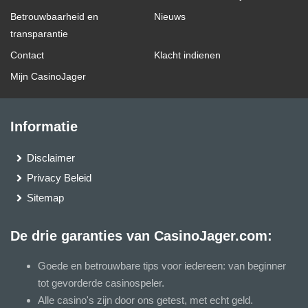
Betrouwbaarheid en
Nieuws
transparantie
Contact
Klacht indienen
Mijn CasinoJager
Informatie
Disclaimer
Privacy Beleid
Sitemap
De drie garanties van CasinoJager.com:
Goede en betrouwbare tips voor iedereen: van beginner
tot gevorderde casinospeler.
Alle casino's zijn door ons getest, met echt geld.