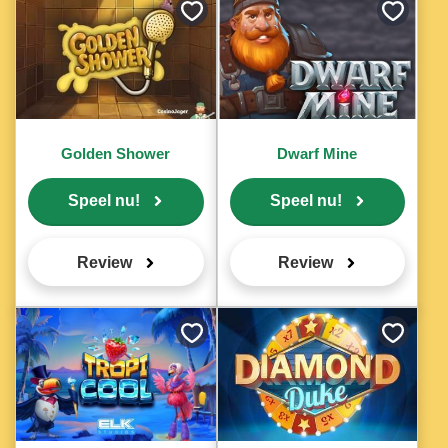
Bewaar
Bewaar
als
als
favoriet
favoriet
Golden Shower
Dwarf Mine
Speel nu!
Speel nu!
Review
Review
Bewaar
Bewaar
als
als
favoriet
favoriet