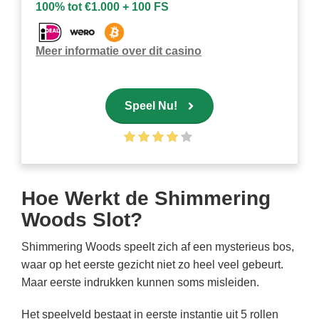
100% tot €1.000 + 100 FS
Meer informatie over dit casino
Speel Nu!
Hoe Werkt de Shimmering
Woods Slot?
Shimmering Woods speelt zich af een mysterieus bos,
waar op het eerste gezicht niet zo heel veel gebeurt.
Maar eerste indrukken kunnen soms misleiden.
Het speelveld bestaat in eerste instantie uit 5 rollen