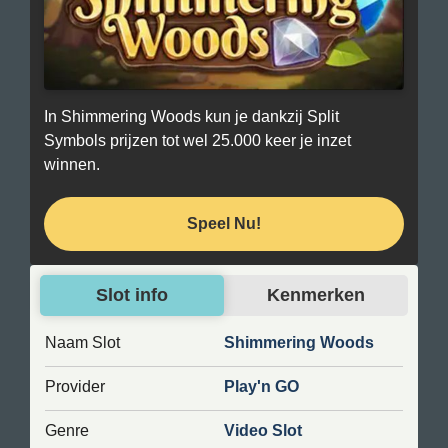
In Shimmering Woods kun je dankzij Split
Symbols prijzen tot wel 25.000 keer je inzet
winnen.
Speel Nu!
Slot info
Kenmerken
Reels
5
Naam Slot
Shimmering Woods
Autoplay
Ja
Bonus Spel
Ja
Provider
Play'n GO
Free Spins
19
Progressieve Jackpot
Nee
Genre
Video Slot
Multipliers
Ja