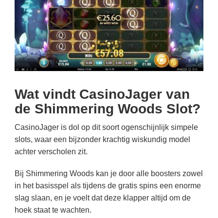
Wat vindt CasinoJager van
de Shimmering Woods Slot?
CasinoJager is dol op dit soort ogenschijnlijk simpele
slots, waar een bijzonder krachtig wiskundig model
achter verscholen zit.
Bij Shimmering Woods kan je door alle boosters zowel
in het basisspel als tijdens de gratis spins een enorme
slag slaan, en je voelt dat deze klapper altijd om de
hoek staat te wachten.