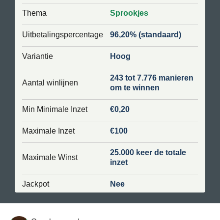
Wilds
Ja
Thema
Sprookjes
Uitbetalingspercentage
96,20% (standaard)
Variantie
Hoog
243 tot 7.776 manieren
Aantal winlijnen
om te winnen
Min Minimale Inzet
€0,20
Maximale Inzet
€100
25.000 keer de totale
Maximale Winst
inzet
Jackpot
Nee