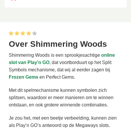
Over Shimmering Woods
Shimmering Woods is een sprookjesachtige
online
slot van Play’n GO
, dat voortborduurt op het Split
Symbols mechanisme, dat wij al eerder zagen bij
Frozen Gems
en Perfect Gems.
Met dit spelmechanisme kunnen symbolen zich
splitsen, waardoor er meer manieren om te winnen
ontstaan, en ook grotere winnende combinaties.
Je zou het, met een beetje verbeelding, kunnen zien
als Play’n GO’s antwoord op de Megaways slots.