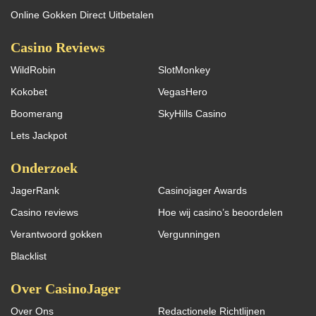
Online Gokken Direct Uitbetalen
Casino Reviews
WildRobin
SlotMonkey
Kokobet
VegasHero
Boomerang
SkyHills Casino
Lets Jackpot
Onderzoek
JagerRank
Casinojager Awards
Casino reviews
Hoe wij casino’s beoordelen
Verantwoord gokken
Vergunningen
Blacklist
Over CasinoJager
Over Ons
Redactionele Richtlijnen