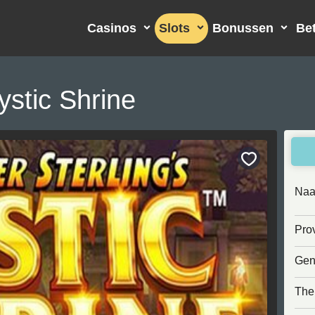
Casinos
Slots
Bonussen
Bet
stic Shrine
Bewaar
als
favoriet
Ree
Naa
Ree
Aut
Naa
Aut
Pro
Bon
Bon
Pro
Pro
Pro
Gen
Reg
Reg
Gen
Th
Mult
Wil
Mult