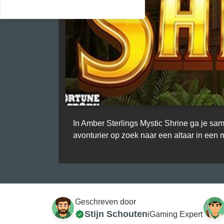
In Amber Sterlings Mystic Shrine ga je sa
avonturier op zoek naar een altaar in een 
Geschreven door
Stijn Schouten
iGaming Expert