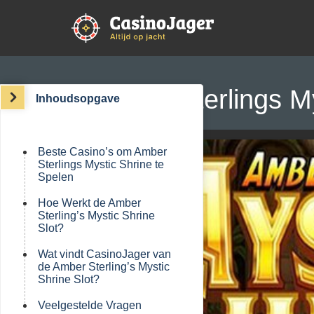
Amber Sterlings My
Inhoudsopgave
Beste Casino’s om Amber
Sterlings Mystic Shrine te
Spelen
Hoe Werkt de Amber
Sterling’s Mystic Shrine
Slot?
Wat vindt CasinoJager van
de Amber Sterling’s Mystic
Shrine Slot?
Veelgestelde Vragen