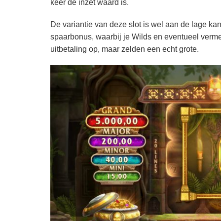
keer de inzet waard is.
De variantie van deze slot is wel aan de lage ka
spaarbonus, waarbij je Wilds en eventueel verme
uitbetaling op, maar zelden een echt grote.