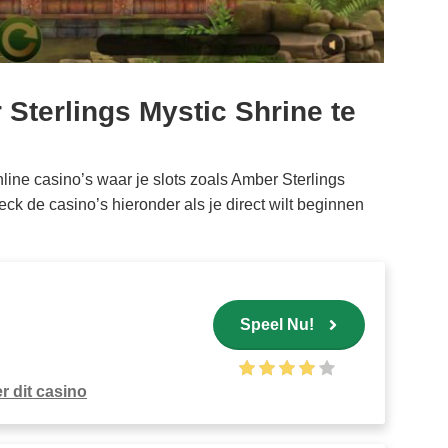
Sterlings Mystic Shrine te
nline casino’s waar je slots zoals Amber Sterlings
eck de casino’s hieronder als je direct wilt beginnen
Speel Nu!
r dit casino