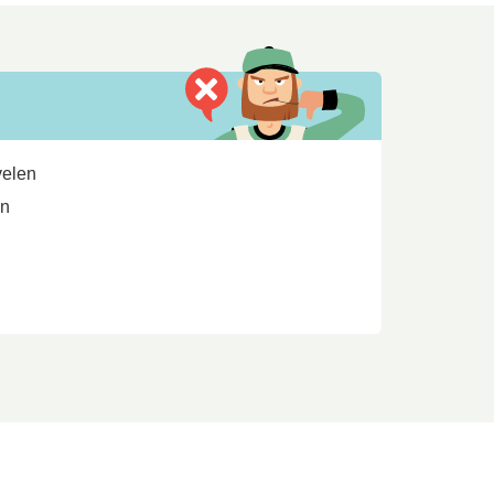
velen
en