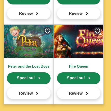
Review
Review
Bewaar
Bewaar
als
als
favoriet
favoriet
Peter and the Lost Boys
Fire Queen
Speel nu!
Speel nu!
Review
Review