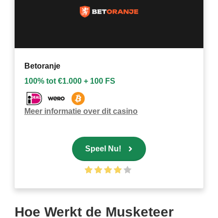
favoriet
Betoranje
100% tot €1.000 + 100 FS
Meer informatie over dit casino
Speel Nu!
Hoe Werkt de Musketeer