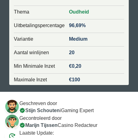
Multipliers
Ja
Wilds
Ja
Thema
Oudheid
Uitbetalingspercentage
96,69%
Variantie
Medium
Aantal winlijnen
20
Min Minimale Inzet
€0,20
Maximale Inzet
€100
Geschreven door
Stijn Schouten
iGaming Expert
Gecontroleerd door
Marijn Tijssen
Casino Redacteur
Laatste Update: