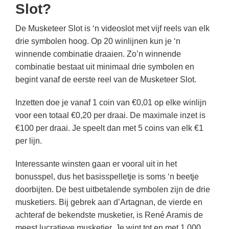
Slot?
De Musketeer Slot is ‘n videoslot met vijf reels van elk
drie symbolen hoog. Op 20 winlijnen kun je ‘n
winnende combinatie draaien. Zo’n winnende
combinatie bestaat uit minimaal drie symbolen en
begint vanaf de eerste reel van de Musketeer Slot.
Inzetten doe je vanaf 1 coin van €0,01 op elke winlijn
voor een totaal €0,20 per draai. De maximale inzet is
€100 per draai. Je speelt dan met 5 coins van elk €1
per lijn.
Interessante winsten gaan er vooral uit in het
bonusspel, dus het basisspelletje is soms ‘n beetje
doorbijten. De best uitbetalende symbolen zijn de drie
musketiers. Bij gebrek aan d’Artagnan, de vierde en
achteraf de bekendste musketier, is René Aramis de
meest lucratieve musketier. Je wint tot en met 1.000