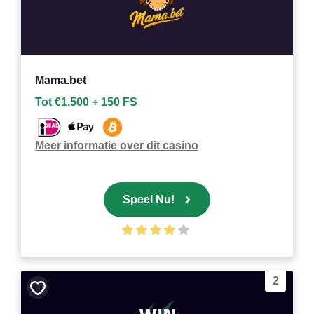
Mama.bet
Tot €1.500 + 150 FS
Meer informatie over dit casino
Speel Nu!
2
Bewaar
als