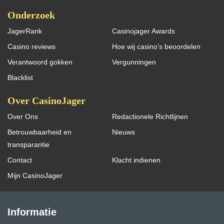
Onderzoek
JagerRank
Casinojager Awards
Casino reviews
Hoe wij casino’s beoordelen
Verantwoord gokken
Vergunningen
Blacklist
Over CasinoJager
Over Ons
Redactionele Richtlijnen
Betrouwbaarheid en
Nieuws
transparantie
Contact
Klacht indienen
Mijn CasinoJager
Informatie