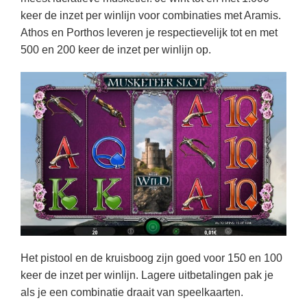
keer de inzet per winlijn voor combinaties met Aramis.
Athos en Porthos leveren je respectievelijk tot en met
500 en 200 keer de inzet per winlijn op.
Het pistool en de kruisboog zijn goed voor 150 en 100
keer de inzet per winlijn. Lagere uitbetalingen pak je
als je een combinatie draait van speelkaarten.