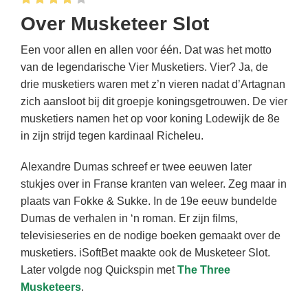
Over Musketeer Slot
Een voor allen en allen voor één. Dat was het motto
van de legendarische Vier Musketiers. Vier? Ja, de
drie musketiers waren met z’n vieren nadat d’Artagnan
zich aansloot bij dit groepje koningsgetrouwen. De vier
musketiers namen het op voor koning Lodewijk de 8e
in zijn strijd tegen kardinaal Richeleu.
Alexandre Dumas schreef er twee eeuwen later
stukjes over in Franse kranten van weleer. Zeg maar in
plaats van Fokke & Sukke. In de 19e eeuw bundelde
Dumas de verhalen in ‘n roman. Er zijn films,
televisieseries en de nodige boeken gemaakt over de
musketiers. iSoftBet maakte ook de Musketeer Slot.
Later volgde nog Quickspin met
The Three
Musketeers
.