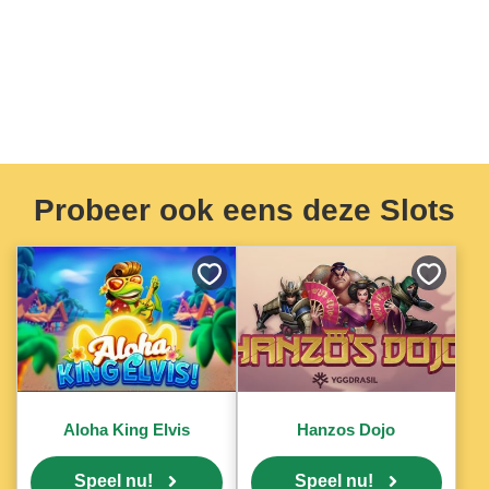
Probeer ook eens deze Slots
Bewaar
Bewaar
als
als
favoriet
favoriet
Aloha King Elvis
Hanzos Dojo
Speel nu!
Speel nu!