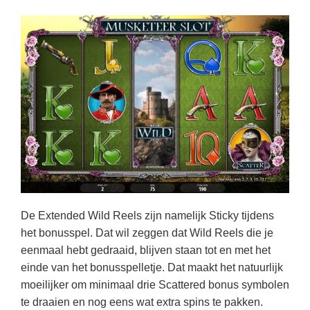
De Extended Wild Reels zijn namelijk Sticky tijdens
het bonusspel. Dat wil zeggen dat Wild Reels die je
eenmaal hebt gedraaid, blijven staan tot en met het
einde van het bonusspelletje. Dat maakt het natuurlijk
moeilijker om minimaal drie Scattered bonus symbolen
te draaien en nog eens wat extra spins te pakken.