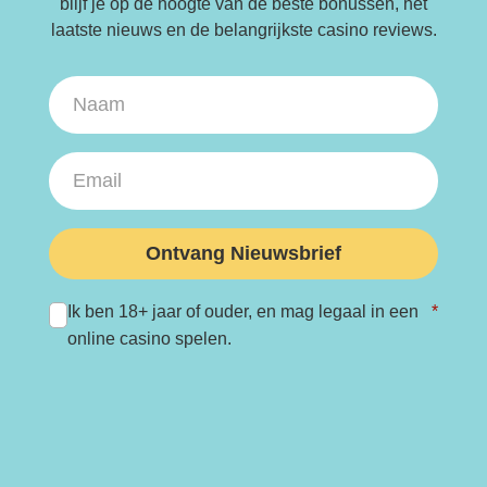
blijf je op de hoogte van de beste bonussen, het
laatste nieuws en de belangrijkste casino reviews.
Ontvang Nieuwsbrief
Ik ben 18+ jaar of ouder, en mag legaal in een
*
online casino spelen.