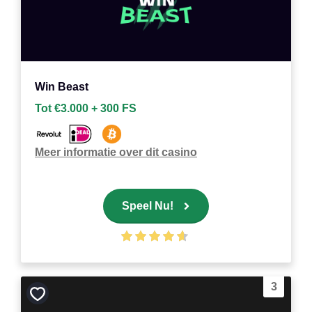
favoriet
Win Beast
Tot €3.000 + 300 FS
Meer informatie over dit casino
Speel Nu!
3
Bewaar
als