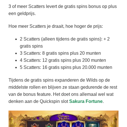
3 of meer Scatters levert de gratis spins bonus op plus
een geldprijs.
Hoe meer Scatters je draait, hoe hoger de prijs:
2 Scatters (alleen tijdens de gratis spins): + 2
gratis spins
3 Scatters: 8 gratis spins plus 20 munten
4 Scatters: 12 gratis spins plus 200 munten
5 Scatters: 16 gratis spins plus 20.000 munten
Tijdens de gratis spins expanderen de Wilds op de
middelste rollen en blijven ze staan gedurende de rest
van de bonus feature. Het doet ons allemaal wel wat
denken aan de Quickspin slot
Sakura Fortune
.