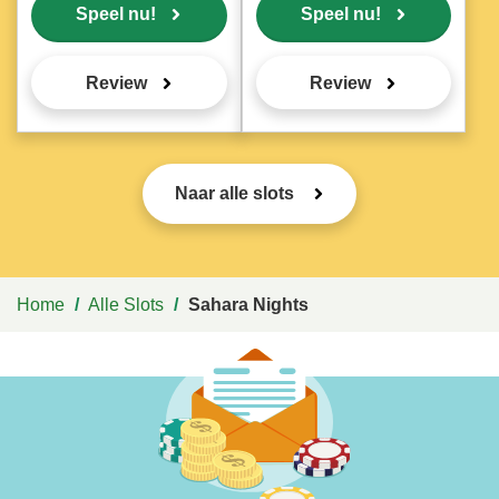
Speel nu!
Speel nu!
Review
Review
Naar alle slots
Home
/
Alle Slots
/
Sahara Nights