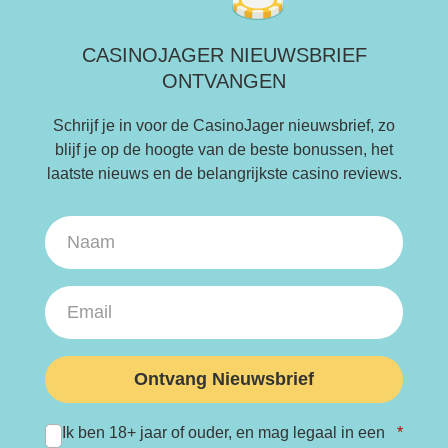
CASINOJAGER NIEUWSBRIEF
ONTVANGEN
Schrijf je in voor de CasinoJager nieuwsbrief, zo
blijf je op de hoogte van de beste bonussen, het
laatste nieuws en de belangrijkste casino reviews.
Ontvang Nieuwsbrief
Ik ben 18+ jaar of ouder, en mag legaal in een
*