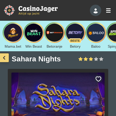
BESTE
Mama.bet
Win Beast
Betoranje
Betory
Baloo
Spin
Sahara Nights
Bewaar
als
favoriet