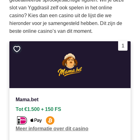
slot van Yggdrasil zelf ook spelen in het online
casino? Kies dan een casino uit de lijst die we
hieronder voor je samengesteld hebben. Dit zijn de
beste online casino’s van dit moment.
1
Bewaar
als
favoriet
Mama.bet
Tot €1.500 + 150 FS
Meer informatie over dit casino