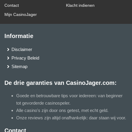
Contact
Klacht indienen
Mijn CasinoJager
Informatie
Disclaimer
Privacy Beleid
Sitemap
De drie garanties van CasinoJager.com:
Goede en betrouwbare tips voor iedereen: van beginner
tot gevorderde casinospeler.
Alle casino's zijn door ons getest, met echt geld.
Onze reviews zijn altijd onafhankelijk: daar staan wij voor.
Contact