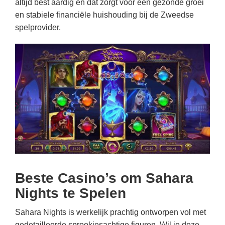
altijd best aardig en dat zorgt voor een gezonde groei
en stabiele financiële huishouding bij de Zweedse
spelprovider.
Beste Casino’s om Sahara
Nights te Spelen
Sahara Nights is werkelijk prachtig ontworpen vol met
gedetailleerde sprookjesachtige figuren. Wil je deze