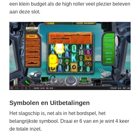
een klein budget als de high roller veel plezier beleven
aan deze slot.
Symbolen en Uitbetalingen
Het slagschip is, net als in het bordspel, het
belangrijkste symbool. Draai er 6 van en je wint 4 keer
de totale inzet.