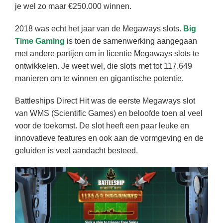
je wel zo maar €250.000 winnen.
2018 was echt het jaar van de Megaways slots.
Big
Time Gaming
is toen de samenwerking aangegaan
met andere partijen om in licentie Megaways slots te
ontwikkelen. Je weet wel, die slots met tot 117.649
manieren om te winnen en gigantische potentie.
Battleships Direct Hit was de eerste Megaways slot
van WMS (Scientific Games) en beloofde toen al veel
voor de toekomst. De slot heeft een paar leuke en
innovatieve features en ook aan de vormgeving en de
geluiden is veel aandacht besteed.