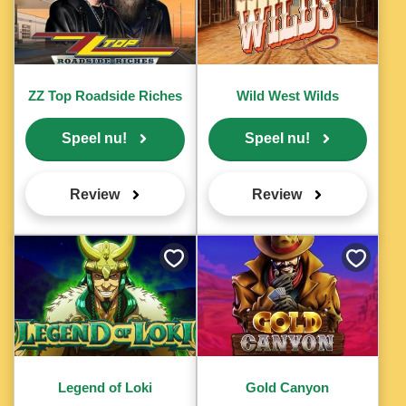
favoriet
favoriet
ZZ Top Roadside Riches
Wild West Wilds
Speel nu!
Speel nu!
Review
Review
Bewaar
Bewaar
als
als
favoriet
favoriet
Legend of Loki
Gold Canyon