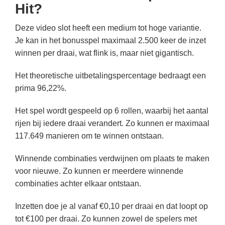
Hit?
Deze video slot heeft een medium tot hoge variantie.
Je kan in het bonusspel maximaal 2.500 keer de inzet
winnen per draai, wat flink is, maar niet gigantisch.
Het theoretische uitbetalingspercentage bedraagt een
prima 96,22%.
Het spel wordt gespeeld op 6 rollen, waarbij het aantal
rijen bij iedere draai verandert. Zo kunnen er maximaal
117.649 manieren om te winnen ontstaan.
Winnende combinaties verdwijnen om plaats te maken
voor nieuwe. Zo kunnen er meerdere winnende
combinaties achter elkaar ontstaan.
Inzetten doe je al vanaf €0,10 per draai en dat loopt op
tot €100 per draai. Zo kunnen zowel de spelers met