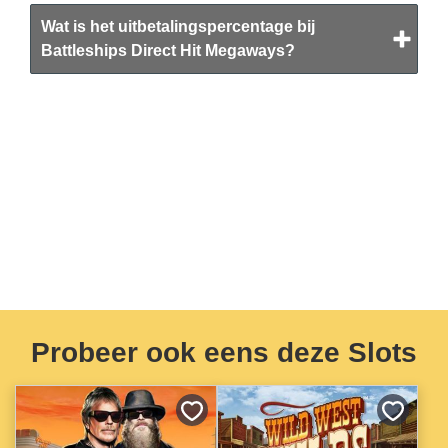
Wat is het uitbetalingspercentage bij
Battleships Direct Hit Megaways?
Probeer ook eens deze Slots
Bewaar
Bewaar
als
als