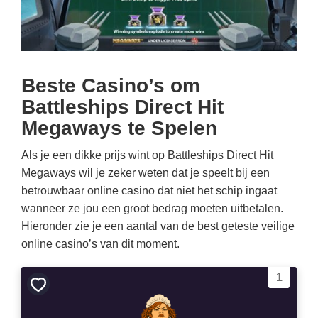
Beste Casino’s om
Battleships Direct Hit
Megaways te Spelen
Als je een dikke prijs wint op Battleships Direct Hit
Megaways wil je zeker weten dat je speelt bij een
betrouwbaar online casino dat niet het schip ingaat
wanneer ze jou een groot bedrag moeten uitbetalen.
Hieronder zie je een aantal van de best geteste veilige
online casino’s van dit moment.
1
Bewaar
als
favoriet