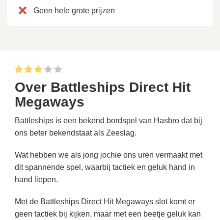
Geen hele grote prijzen
Over Battleships Direct Hit
Megaways
Battleships is een bekend bordspel van Hasbro dat bij
ons beter bekendstaat als Zeeslag.
Wat hebben we als jong jochie ons uren vermaakt met
dit spannende spel, waarbij tactiek en geluk hand in
hand liepen.
Met de Battleships Direct Hit Megaways slot komt er
geen tactiek bij kijken, maar met een beetje geluk kan