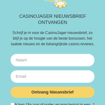
CASINOJAGER NIEUWSBRIEF
ONTVANGEN
Schrijf je in voor de CasinoJager nieuwsbrief, zo
blijf je op de hoogte van de beste bonussen, het
laatste nieuws en de belangrijkste casino reviews.
Ontvang Nieuwsbrief
Ik ben 18+ jaar of ouder, en mag legaal in een
*