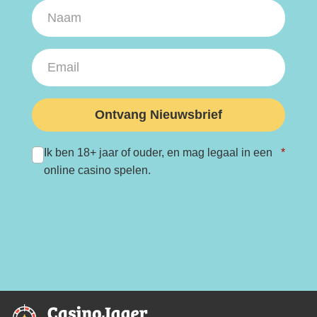
Ontvang Nieuwsbrief
Ik ben 18+ jaar of ouder, en mag legaal in een
*
online casino spelen.