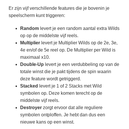
Er zijn vijf verschillende features die je bovenin je
speelscherm kunt triggeren:
Random
levert je een random aantal extra Wilds
op op de middelste vijf reels.
Multiplier
levert je Multiplier Wilds op de 2e, 3e,
4e en/of de 5e reel op. De Multiplier per Wild is
maximaal x10.
Double-Up
levert je een verdubbeling op van de
totale winst die je pakt tijdens de spin waarin
deze feature wordt getriggerd.
Stacked
levert je 1 of 2 Stacks met Wild
symbolen op. Deze komen terecht op de
middelste vijf reels.
Destroyer
zorgt ervoor dat alle reguliere
symbolen ontploffen. Je hebt dan dus een
nieuwe kans op een winst.