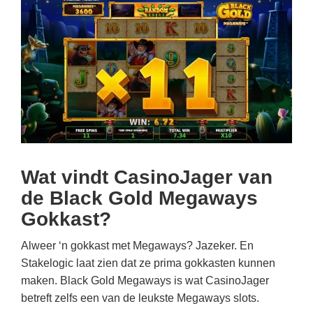
Wat vindt CasinoJager van
de Black Gold Megaways
Gokkast?
Alweer ‘n gokkast met Megaways? Jazeker. En
Stakelogic laat zien dat ze prima gokkasten kunnen
maken. Black Gold Megaways is wat CasinoJager
betreft zelfs een van de leukste Megaways slots.