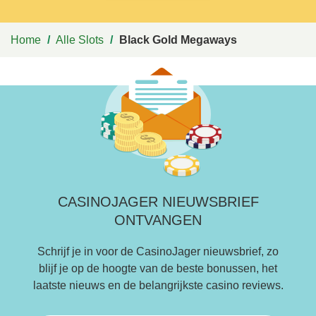
Home
/
Alle Slots
/
Black Gold Megaways
CASINOJAGER NIEUWSBRIEF
ONTVANGEN
Schrijf je in voor de CasinoJager nieuwsbrief, zo
blijf je op de hoogte van de beste bonussen, het
laatste nieuws en de belangrijkste casino reviews.