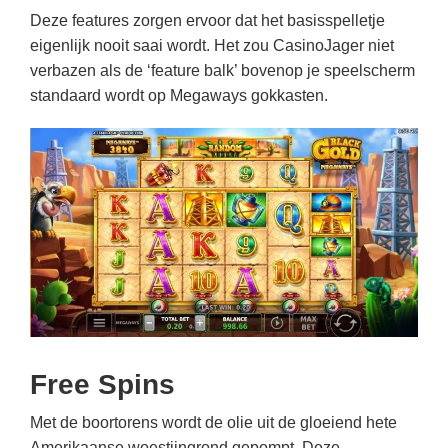
Deze features zorgen ervoor dat het basisspelletje
eigenlijk nooit saai wordt. Het zou CasinoJager niet
verbazen als de ‘feature balk’ bovenop je speelscherm
standaard wordt op Megaways gokkasten.
Free Spins
Met de boortorens wordt de olie uit de gloeiend hete
Amerikaanse woestijngrond gepompt. Deze