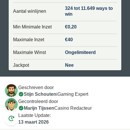
324 tot 11.649 ways to
Aantal winlijnen
win
Min Minimale Inzet
€0,20
Maximale Inzet
€40
Maximale Winst
Ongelimiteerd
Jackpot
Nee
Geschreven door
Stijn Schouten
iGaming Expert
Gecontroleerd door
Marijn Tijssen
Casino Redacteur
Laatste Update:
13 maart 2026