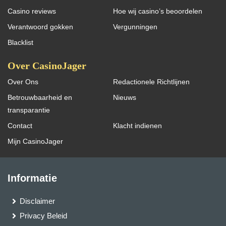
Casino reviews
Hoe wij casino’s beoordelen
Verantwoord gokken
Vergunningen
Blacklist
Over CasinoJager
Over Ons
Redactionele Richtlijnen
Betrouwbaarheid en
Nieuws
transparantie
Contact
Klacht indienen
Mijn CasinoJager
Informatie
Disclaimer
Privacy Beleid