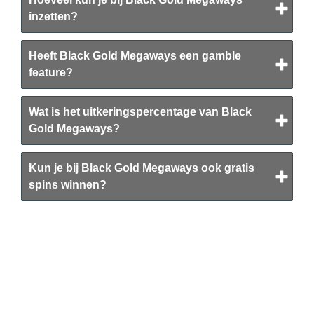
inzetten?
Heeft Black Gold Megaways een gamble
feature?
Wat is het uitkeringspercentage van Black
Gold Megaways?
Kun je bij Black Gold Megaways ook gratis
spins winnen?