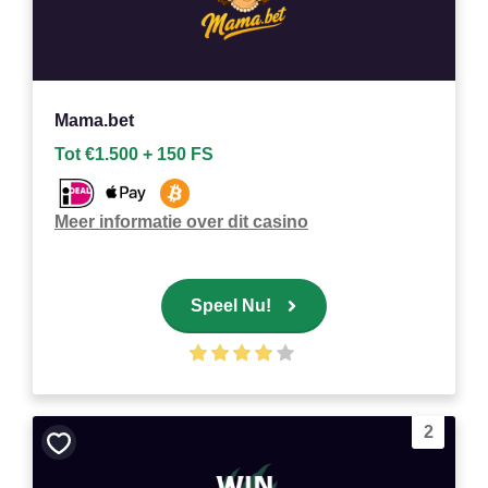
Mama.bet
Tot €1.500 + 150 FS
Meer informatie over dit casino
Speel Nu!
2
Bewaar
als
favoriet