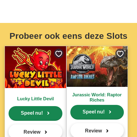
Probeer ook eens deze Slots
Bewaar
Bewaar
als
als
favoriet
favoriet
Jurassic World: Raptor
Lucky Little Devil
Riches
Speel nu!
Speel nu!
Review
Review