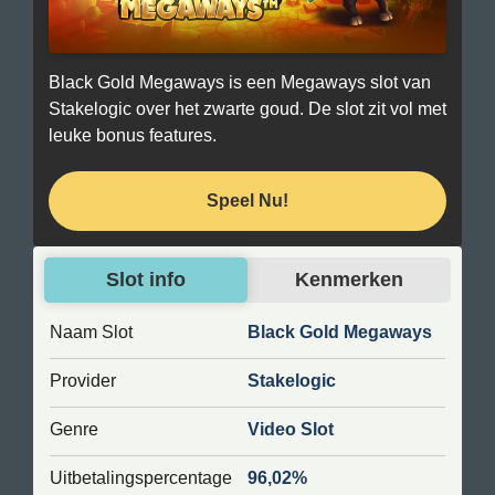
Black Gold Megaways is een Megaways slot van
Stakelogic over het zwarte goud. De slot zit vol met
leuke bonus features.
Speel Nu!
Slot info
Kenmerken
Reels
6
Naam Slot
Black Gold Megaways
Autoplay
Ja
Bonus Spel
Ja
Provider
Stakelogic
Progressieve Jackpot
Nee
Multipliers
Ja
Genre
Video Slot
Wilds
Ja
Uitbetalingspercentage
96,02%