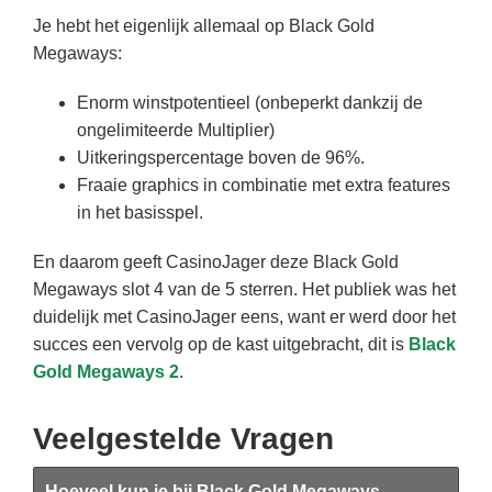
Je hebt het eigenlijk allemaal op Black Gold
Megaways:
Enorm winstpotentieel (onbeperkt dankzij de
ongelimiteerde Multiplier)
Uitkeringspercentage boven de 96%.
Fraaie graphics in combinatie met extra features
in het basisspel.
En daarom geeft CasinoJager deze Black Gold
Megaways slot 4 van de 5 sterren. Het publiek was het
duidelijk met CasinoJager eens, want er werd door het
succes een vervolg op de kast uitgebracht, dit is
Black
Gold Megaways 2
.
Veelgestelde Vragen
Hoeveel kun je bij Black Gold Megaways