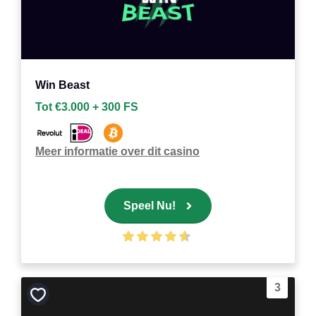
Win Beast
Tot €3.000 + 300 FS
Meer informatie over dit casino
Speel Nu!
3
Bewaar
als