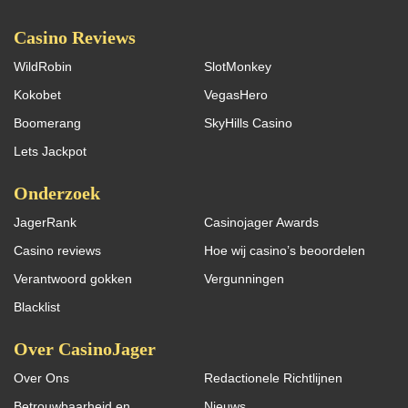
Casino Reviews
WildRobin
SlotMonkey
Kokobet
VegasHero
Boomerang
SkyHills Casino
Lets Jackpot
Onderzoek
JagerRank
Casinojager Awards
Casino reviews
Hoe wij casino’s beoordelen
Verantwoord gokken
Vergunningen
Blacklist
Over CasinoJager
Over Ons
Redactionele Richtlijnen
Betrouwbaarheid en
Nieuws