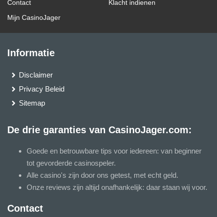
Contact
Klacht indienen
Mijn CasinoJager
Informatie
Disclaimer
Privacy Beleid
Sitemap
De drie garanties van CasinoJager.com:
Goede en betrouwbare tips voor iedereen: van beginner
tot gevorderde casinospeler.
Alle casino's zijn door ons getest, met echt geld.
Onze reviews zijn altijd onafhankelijk: daar staan wij voor.
Contact