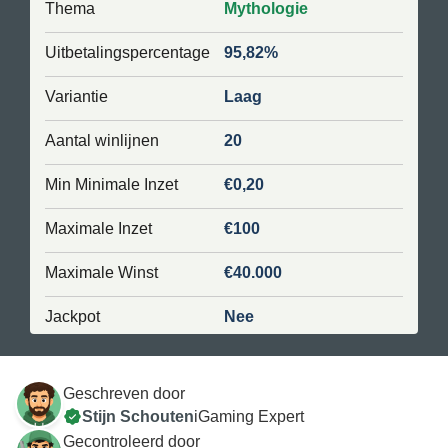
Wilds
Ja
Thema
Mythologie
Uitbetalingspercentage
95,82%
Variantie
Laag
Aantal winlijnen
20
Min Minimale Inzet
€0,20
Maximale Inzet
€100
Maximale Winst
€40.000
Jackpot
Nee
Geschreven door
Stijn Schouten
iGaming Expert
Gecontroleerd door