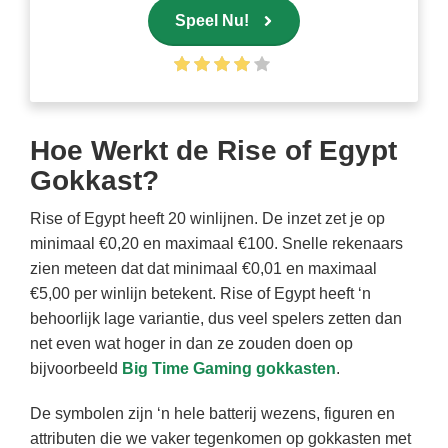
Speel Nu!
Hoe Werkt de Rise of Egypt
Gokkast?
Rise of Egypt heeft 20 winlijnen. De inzet zet je op
minimaal €0,20 en maximaal €100. Snelle rekenaars
zien meteen dat dat minimaal €0,01 en maximaal
€5,00 per winlijn betekent. Rise of Egypt heeft ‘n
behoorlijk lage variantie, dus veel spelers zetten dan
net even wat hoger in dan ze zouden doen op
bijvoorbeeld
Big Time Gaming gokkasten
.
De symbolen zijn ‘n hele batterij wezens, figuren en
attributen die we vaker tegenkomen op gokkasten met