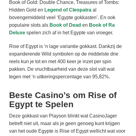
Book of Gold: Double Chance, Treasures of Tombs:
Hidden Gold en
Legend of Cleopatra
al
bovengemiddeld veel ‘Egypte gokkasten’. En ook
populaire slots als
Book of Dead
en
Book of Ra
Deluxe
spelen zich af in het Egypte van vroeger.
Rise of Egypt is ‘n lage variantie gokkast. Dankzij de
expanderende Wild symbolen op de middelste drie
reels kun je tot en met 400 keer je inzet per spin
pakken. De vruchtbaarheid van deze slot valt wat
tegen met ‘n uitkeringspercentage van 95,82%.
Beste Casino’s om Rise of
Egypt te Spelen
Deze gokkast van Playson blinkt wat CasinoJager
betreft niet uit, maar als je geen genoeg kunt krijgen
van het oude Egypte is Rise of Egypt wellicht wat voor