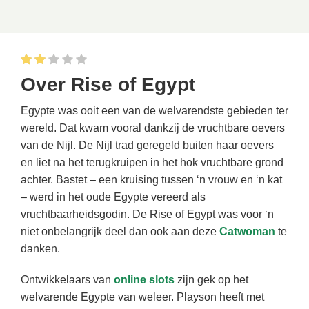
Over Rise of Egypt
Egypte was ooit een van de welvarendste gebieden ter
wereld. Dat kwam vooral dankzij de vruchtbare oevers
van de Nijl. De Nijl trad geregeld buiten haar oevers
en liet na het terugkruipen in het hok vruchtbare grond
achter. Bastet – een kruising tussen ‘n vrouw en ‘n kat
– werd in het oude Egypte vereerd als
vruchtbaarheidsgodin. De Rise of Egypt was voor ‘n
niet onbelangrijk deel dan ook aan deze
Catwoman
te
danken.
Ontwikkelaars van
online slots
zijn gek op het
welvarende Egypte van weleer. Playson heeft met