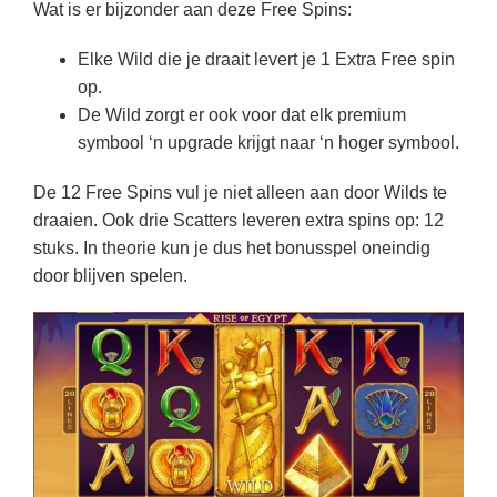
Wat is er bijzonder aan deze Free Spins:
Elke Wild die je draait levert je 1 Extra Free spin
op.
De Wild zorgt er ook voor dat elk premium
symbool ‘n upgrade krijgt naar ‘n hoger symbool.
De 12 Free Spins vul je niet alleen aan door Wilds te
draaien. Ook drie Scatters leveren extra spins op: 12
stuks. In theorie kun je dus het bonusspel oneindig
door blijven spelen.