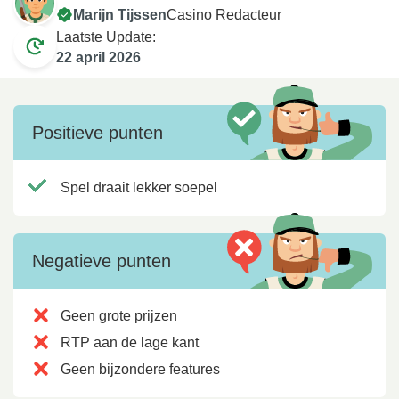
Marijn Tijssen
Casino Redacteur
Laatste Update:
22 april 2026
Positieve punten
Spel draait lekker soepel
Negatieve punten
Geen grote prijzen
RTP aan de lage kant
Geen bijzondere features