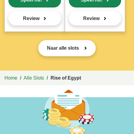
Review
Review
Naar alle slots
Home
/
Alle Slots
/
Rise of Egypt