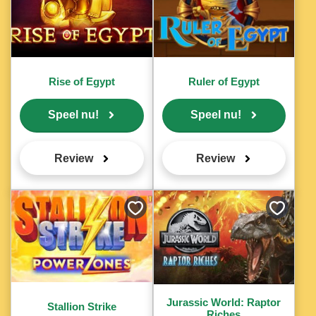
favoriet
favoriet
Rise of Egypt
Ruler of Egypt
Speel nu!
Speel nu!
Review
Review
Bewaar
Bewaar
als
als
favoriet
favoriet
Jurassic World: Raptor
Stallion Strike
Riches