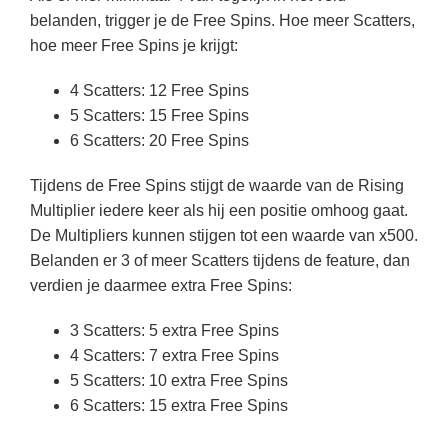
belanden, trigger je de Free Spins. Hoe meer Scatters,
hoe meer Free Spins je krijgt:
4 Scatters: 12 Free Spins
5 Scatters: 15 Free Spins
6 Scatters: 20 Free Spins
Tijdens de Free Spins stijgt de waarde van de Rising
Multiplier iedere keer als hij een positie omhoog gaat.
De Multipliers kunnen stijgen tot een waarde van x500.
Belanden er 3 of meer Scatters tijdens de feature, dan
verdien je daarmee extra Free Spins:
3 Scatters: 5 extra Free Spins
4 Scatters: 7 extra Free Spins
5 Scatters: 10 extra Free Spins
6 Scatters: 15 extra Free Spins