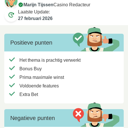
Marijn Tijssen
Casino Redacteur
Laatste Update:
27 februari 2026
Positieve punten
Het thema is prachtig verwerkt
Bonus Buy
Prima maximale winst
Voldoende features
Extra Bet
Negatieve punten