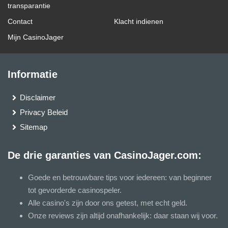
transparantie
Contact
Klacht indienen
Mijn CasinoJager
Informatie
Disclaimer
Privacy Beleid
Sitemap
De drie garanties van CasinoJager.com:
Goede en betrouwbare tips voor iedereen: van beginner
tot gevorderde casinospeler.
Alle casino's zijn door ons getest, met echt geld.
Onze reviews zijn altijd onafhankelijk: daar staan wij voor.