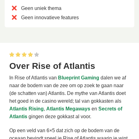
Geen uniek thema
Geen innovatieve features
Over Rise of Atlantis
In Rise of Atlantis van
Blueprint Gaming
dalen we af
naar de bodem van de zee om op zoek te gaan naar
(de schatten van) Atlantis. De mythe van Atlantis doet
het goed in de casino wereld; tal van gokkasten als
Atlantis Rising
,
Atlantis Megaways
en
Secrets of
Atlantis
gingen deze gokkast al voor.
Op een veld van 6×5 dat zich op de bodem van de
oceaan bevindt speel je Rise of Atlantis waarin je wint