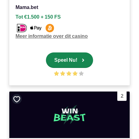
Mama.bet
Tot €1.500 + 150 FS
Meer informatie over dit casino
Speel Nu!
2
Bewaar
als
favoriet