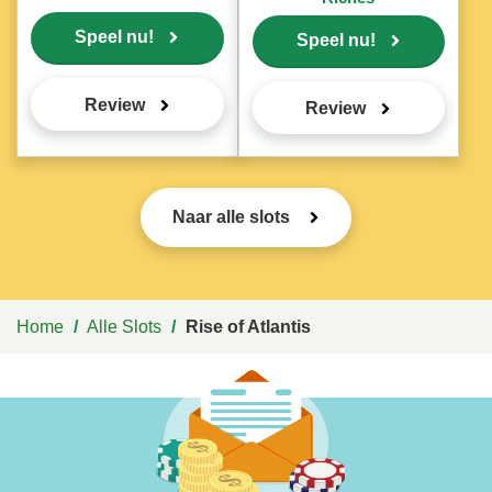
Speel nu!
Speel nu!
Review
Review
Naar alle slots
Home
/
Alle Slots
/
Rise of Atlantis