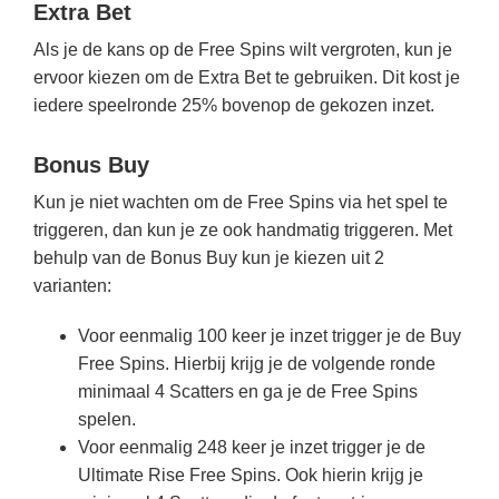
Extra Bet
Als je de kans op de Free Spins wilt vergroten, kun je
ervoor kiezen om de Extra Bet te gebruiken. Dit kost je
iedere speelronde 25% bovenop de gekozen inzet.
Bonus Buy
Kun je niet wachten om de Free Spins via het spel te
triggeren, dan kun je ze ook handmatig triggeren. Met
behulp van de Bonus Buy kun je kiezen uit 2
varianten:
Voor eenmalig 100 keer je inzet trigger je de Buy
Free Spins. Hierbij krijg je de volgende ronde
minimaal 4 Scatters en ga je de Free Spins
spelen.
Voor eenmalig 248 keer je inzet trigger je de
Ultimate Rise Free Spins. Ook hierin krijg je