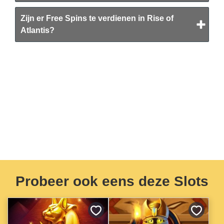
Zijn er Free Spins te verdienen in Rise of
Atlantis?
Probeer ook eens deze Slots
Bewaar
Bewaar
als
als