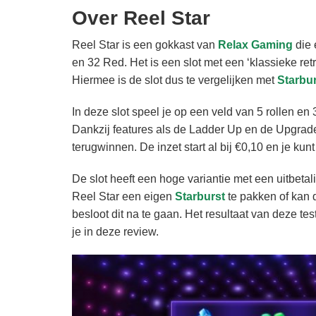
Over Reel Star
Reel Star is een gokkast van
Relax Gaming
die 
en 32 Red. Het is een slot met een ‘klassieke ret
Hiermee is de slot dus te vergelijken met
Starbu
In deze slot speel je op een veld van 5 rollen en 3
Dankzij features als de Ladder Up en de Upgrader
terugwinnen. De inzet start al bij €0,10 en je ku
De slot heeft een hoge variantie met een uitbe
Reel Star een eigen
Starburst
te pakken of kan 
besloot dit na te gaan. Het resultaat van deze tes
je in deze review.