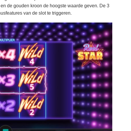
en en de gouden kroon de hoogste waarde geven. De 3
sfeatures van de slot te triggeren.