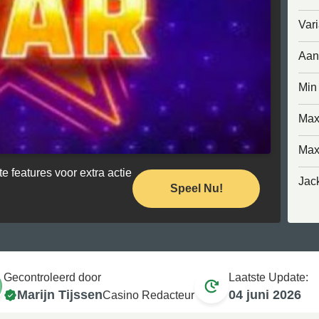
Wil
Uit
Vari
Vari
Aant
Aant
Min
Min
Max
Max
Max
te features voor extra actie
Max
Jac
Speel Nu!
Jac
Gecontroleerd door
Laatste Update:
Marijn Tijssen
04 juni 2026
Casino Redacteur