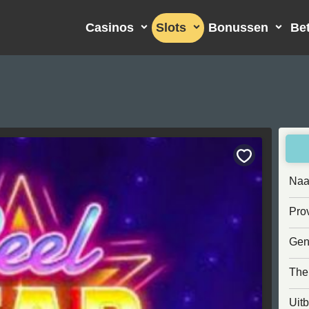
Casinos
Slots
Bonussen
Bet
Bewaar
als
Naa
favoriet
Ree
Ree
Aut
Naa
Pro
Aut
Bon
Bon
Pro
Gen
Fre
Fre
Pro
Gen
Th
Pro
Mult
Wil
Th
Uit
Mult