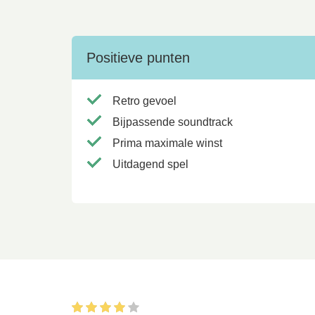
Positieve punten
Retro gevoel
Bijpassende soundtrack
Prima maximale winst
Uitdagend spel