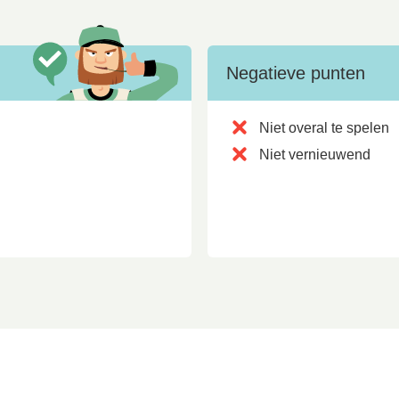
Negatieve punten
Niet overal te spelen
Niet vernieuwend